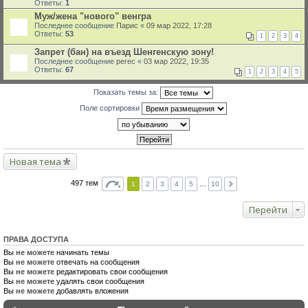
Ответы:
1
Муж/жена "нового" венгра
Последнее сообщение
Парис
«
09 мар 2022, 17:28
Ответы:
53
1
2
3
4
Запрет (бан) на въезд Шенгенскую зону!
Последнее сообщение
perec
«
03 мар 2022, 19:35
Ответы:
67
1
2
3
4
5
Показать темы за:
Поле сортировки
Новая тема
497 тем
1
2
3
4
5
…
10
Перейти
ПРАВА ДОСТУПА
Вы
не можете
начинать темы
Вы
не можете
отвечать на сообщения
Вы
не можете
редактировать свои сообщения
Вы
не можете
удалять свои сообщения
Вы
не можете
добавлять вложения