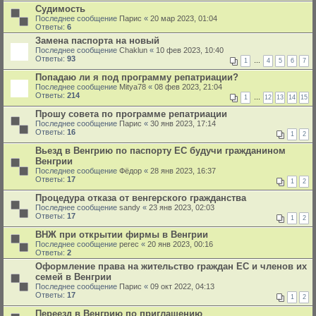
Судимость
Последнее сообщение
Парис
«
20 мар 2023, 01:04
Ответы:
6
Замена паспорта на новый
Последнее сообщение
Chaklun
«
10 фев 2023, 10:40
Ответы:
93
1
…
4
5
6
7
Попадаю ли я под программу репатриации?
Последнее сообщение
Mitya78
«
08 фев 2023, 21:04
Ответы:
214
1
…
12
13
14
15
Прошу совета по программе репатриации
Последнее сообщение
Парис
«
30 янв 2023, 17:14
Ответы:
16
1
2
Вьезд в Венгрию по паспорту ЕС будучи гражданином
Венгрии
Последнее сообщение
Фёдор
«
28 янв 2023, 16:37
Ответы:
17
1
2
Процедура отказа от венгерского гражданства
Последнее сообщение
sandy
«
23 янв 2023, 02:03
Ответы:
17
1
2
ВНЖ при открытии фирмы в Венгрии
Последнее сообщение
perec
«
20 янв 2023, 00:16
Ответы:
2
Оформление права на жительство граждан ЕС и членов их
семей в Венгрии
Последнее сообщение
Парис
«
09 окт 2022, 04:13
Ответы:
17
1
2
Переезд в Венгрию по приглашению