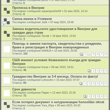
Последнее сообщение
perec
«
07 июл 2024, 17:26
Ответы:
6
Прописка в Венгрии
Последнее сообщение
squarepusher84
«
01 июн 2024, 14:14
Ответы:
6
Смена имени в Утлевеле
Последнее сообщение
Jarik
«
07 мар 2024, 19:46
Замена водительского удостоверения в Венгрии для
граждан двух стран
Последнее сообщение
Texnik
«
19 фев 2024, 13:52
Ответы:
3
Помощь в замене паспорта, свидетельства о рождении,
браке и регистрация в Венгрии новорожденных
Последнее сообщение
KIANUA
«
10 ноя 2023, 20:05
Ответы:
110
1
…
5
6
7
8
США меняют условия безвизового въезда для граждан
Венгрии
Последнее сообщение
hryas
«
09 авг 2023, 16:51
Ответы:
45
1
2
3
4
Гражданство Венгрии за 3-4 месяца. Оплата по факту!
Последнее сообщение
Lohosoho
«
15 июл 2023, 07:07
Ответы:
83
1
2
3
4
5
6
Срок давности
Последнее сообщение
Парис
«
12 июл 2023, 22:26
Ответы:
72
1
2
3
4
5
Если потерял документ о натурализации honosítási okirat
Последнее сообщение
Yura_Юра
«
08 июл 2023, 04:20
Ответы:
2