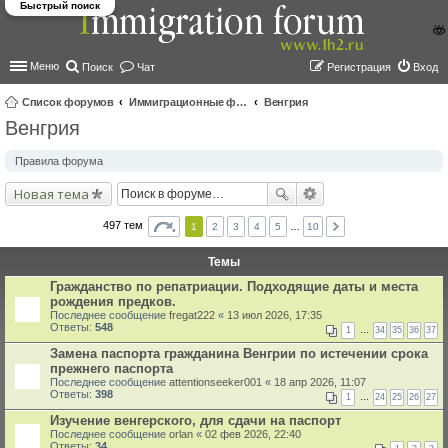
Быстрый поиск
Меню
Поиск
Чат
Регистрация
Вход
Список форумов
Иммиграционные форумы | Immigration forums
Венгрия
Венгрия
ои
ск
Правила форума
Новая тема
497 тем
1
2
3
4
5
…
10
Темы
Гражданство по репатриации. Подходящие даты и места
рождения предков.
Последнее сообщение
fregat222
«
13 июл 2026, 17:35
Ответы:
548
1
…
34
35
36
37
Замена паспорта гражданина Венгрии по истечении срока
прежнего паспорта
Последнее сообщение
attentionseeker001
«
18 апр 2026, 11:07
Ответы:
398
1
…
24
25
26
27
Изучение венгерского, для сдачи на паспорт
Последнее сообщение
orlan
«
02 фев 2026, 22:40
Ответы:
34