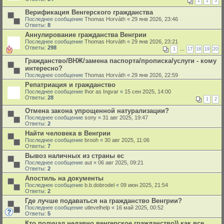
1
2
3
Верификация Венгерского гражданства
Последнее сообщение
Thomas Horváth
«
29 янв 2026, 23:46
Ответы:
8
Аннулирование гражданства Венгрии
Последнее сообщение
Thomas Horváth
«
29 янв 2026, 23:21
Ответы:
298
1
…
17
18
19
20
Гражданство/ВНЖ/замена паспорта/прописка/услуги - кому
интересно?
Последнее сообщение
Thomas Horváth
«
29 янв 2026, 22:59
Репатриация и гражданство
Последнее сообщение
Ihor as Ingvar
«
15 сен 2025, 14:00
Ответы:
28
1
2
Отмена закона упрощенной натурализации?
Последнее сообщение
sony
«
31 авг 2025, 19:47
Ответы:
2
Найти человека в Венгрии
Последнее сообщение
brooh
«
30 авг 2025, 11:06
Ответы:
7
Вывоз наличных из страны ес
Последнее сообщение
aut
«
06 авг 2025, 09:21
Ответы:
2
Апостиль на документы
Последнее сообщение
b.b.dobrodel
«
09 июн 2025, 21:54
Ответы:
2
Где лучше подаваться на гражданство Венгрии?
Последнее сообщение
utlevelhelp
«
16 май 2025, 00:52
Ответы:
5
Кто получал недавно венгерское гражданство)) как все