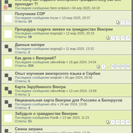
проходит ?!
Последнее сообщение
Nem erdekel
«
04 апр 2025, 04:18
Получение СОР
Последнее сообщение
hryas
«
13 мар 2025, 20:37
Ответы:
24
1
2
Процедура подачи заявки на гражданство Венгрии
Последнее сообщение
bogotaj3
«
12 мар 2025, 20:19
Ответы:
58
1
2
3
4
Данные матери
Последнее сообщение
bogotaj3
«
11 мар 2025, 13:32
Ответы:
2
Как дела с Венгрией?
Последнее сообщение
utlevelhelp
«
19 дек 2024, 14:54
Ответы:
834
1
…
53
54
55
56
Опыт изучения венгерского языка в Сербии
Последнее сообщение
anajedd
«
06 дек 2024, 00:50
Ответы:
5
Карта Зарубежного Венгра
Последнее сообщение
utlevelhelp
«
13 сен 2024, 13:58
Ответы:
1
Нацианальная карта Венгрии для Россиян и Белорусов
Последнее сообщение
ufns
«
24 авг 2024, 13:05
Ответы:
4
Забудьте о гражданстве Венгрии
Последнее сообщение
Pavlik
«
13 авг 2024, 11:23
Ответы:
51
1
2
3
4
Смена заграна