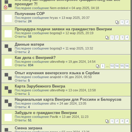
проходит ?!
Последнее сообщение
Nem erdekel
«
04 апр 2025, 04:18
Получение СОР
Последнее сообщение
hryas
«
13 мар 2025, 20:37
Ответы:
24
1
2
Процедура подачи заявки на гражданство Венгрии
Последнее сообщение
bogotaj3
«
12 мар 2025, 20:19
Ответы:
58
1
2
3
4
Данные матери
Последнее сообщение
bogotaj3
«
11 мар 2025, 13:32
Ответы:
2
Как дела с Венгрией?
Последнее сообщение
utlevelhelp
«
19 дек 2024, 14:54
Ответы:
834
1
…
53
54
55
56
Опыт изучения венгерского языка в Сербии
Последнее сообщение
anajedd
«
06 дек 2024, 00:50
Ответы:
5
Карта Зарубежного Венгра
Последнее сообщение
utlevelhelp
«
13 сен 2024, 13:58
Ответы:
1
Нацианальная карта Венгрии для Россиян и Белорусов
Последнее сообщение
ufns
«
24 авг 2024, 13:05
Ответы:
4
Забудьте о гражданстве Венгрии
Последнее сообщение
Pavlik
«
13 авг 2024, 11:23
Ответы:
51
1
2
3
4
Смена заграна