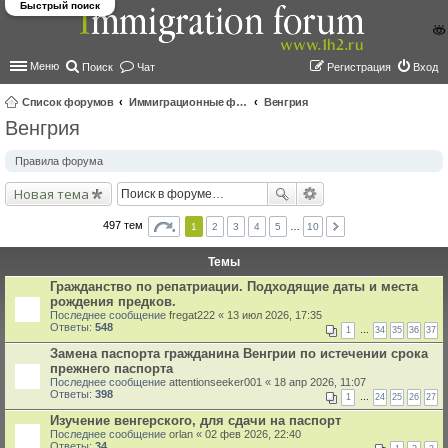
Быстрый поиск
Меню
Поиск
Чат
Регистрация
Вход
Список форумов
Иммиграционные форумы | Immigration forums
Венгрия
Венгрия
ои
ск
Правила форума
Новая тема
497 тем
1
2
3
4
5
…
10
Темы
Гражданство по репатриации. Подходящие даты и места
рождения предков.
Последнее сообщение
fregat222
«
13 июл 2026, 17:35
Ответы:
548
1
…
34
35
36
37
Замена паспорта гражданина Венгрии по истечении срока
прежнего паспорта
Последнее сообщение
attentionseeker001
«
18 апр 2026, 11:07
Ответы:
398
1
…
24
25
26
27
Изучение венгерского, для сдачи на паспорт
Последнее сообщение
orlan
«
02 фев 2026, 22:40
Ответы:
34