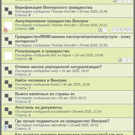
1
2
3
Верификация Венгерского гражданства
Последнее сообщение
Thomas Horváth
«
29 янв 2026, 23:46
Ответы:
8
Аннулирование гражданства Венгрии
Последнее сообщение
Thomas Horváth
«
29 янв 2026, 23:21
Ответы:
298
1
…
17
18
19
20
Гражданство/ВНЖ/замена паспорта/прописка/услуги - кому
интересно?
Последнее сообщение
Thomas Horváth
«
29 янв 2026, 22:59
Репатриация и гражданство
Последнее сообщение
Ihor as Ingvar
«
15 сен 2025, 14:00
Ответы:
28
1
2
Отмена закона упрощенной натурализации?
Последнее сообщение
sony
«
31 авг 2025, 19:47
Ответы:
2
Найти человека в Венгрии
Последнее сообщение
brooh
«
30 авг 2025, 11:06
Ответы:
7
Вывоз наличных из страны ес
Последнее сообщение
aut
«
06 авг 2025, 09:21
Ответы:
2
Апостиль на документы
Последнее сообщение
b.b.dobrodel
«
09 июн 2025, 21:54
Ответы:
2
Где лучше подаваться на гражданство Венгрии?
Последнее сообщение
utlevelhelp
«
16 май 2025, 00:52
Ответы:
5
Кто получал недавно венгерское гражданство)) как все