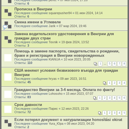
Последнее сообщение
perec
«
07 июл 2024, 17:26
Ответы:
6
Прописка в Венгрии
Последнее сообщение
squarepusher84
«
01 июн 2024, 14:14
Ответы:
6
Смена имени в Утлевеле
Последнее сообщение
Jarik
«
07 мар 2024, 19:46
Замена водительского удостоверения в Венгрии для
граждан двух стран
Последнее сообщение
Texnik
«
19 фев 2024, 13:52
Ответы:
3
Помощь в замене паспорта, свидетельства о рождении,
браке и регистрация в Венгрии новорожденных
Последнее сообщение
KIANUA
«
10 ноя 2023, 20:05
Ответы:
110
1
…
5
6
7
8
США меняют условия безвизового въезда для граждан
Венгрии
Последнее сообщение
hryas
«
09 авг 2023, 16:51
Ответы:
45
1
2
3
4
Гражданство Венгрии за 3-4 месяца. Оплата по факту!
Последнее сообщение
Lohosoho
«
15 июл 2023, 07:07
Ответы:
83
1
2
3
4
5
6
Срок давности
Последнее сообщение
Парис
«
12 июл 2023, 22:26
Ответы:
72
1
2
3
4
5
Если потерял документ о натурализации honosítási okirat
Последнее сообщение
Yura_Юра
«
08 июл 2023, 04:20
Ответы:
2