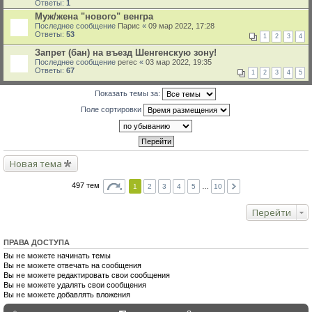
Ответы:
1
Муж/жена "нового" венгра
Последнее сообщение
Парис
«
09 мар 2022, 17:28
Ответы:
53
1
2
3
4
Запрет (бан) на въезд Шенгенскую зону!
Последнее сообщение
perec
«
03 мар 2022, 19:35
Ответы:
67
1
2
3
4
5
Показать темы за:
Поле сортировки
Новая тема
497 тем
1
2
3
4
5
…
10
Перейти
ПРАВА ДОСТУПА
Вы
не можете
начинать темы
Вы
не можете
отвечать на сообщения
Вы
не можете
редактировать свои сообщения
Вы
не можете
удалять свои сообщения
Вы
не можете
добавлять вложения