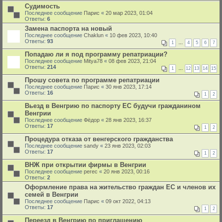
Судимость
Последнее сообщение
Парис
«
20 мар 2023, 01:04
Ответы:
6
Замена паспорта на новый
Последнее сообщение
Chaklun
«
10 фев 2023, 10:40
Ответы:
93
1
…
4
5
6
7
Попадаю ли я под программу репатриации?
Последнее сообщение
Mitya78
«
08 фев 2023, 21:04
Ответы:
214
1
…
12
13
14
15
Прошу совета по программе репатриации
Последнее сообщение
Парис
«
30 янв 2023, 17:14
Ответы:
16
1
2
Вьезд в Венгрию по паспорту ЕС будучи гражданином
Венгрии
Последнее сообщение
Фёдор
«
28 янв 2023, 16:37
Ответы:
17
1
2
Процедура отказа от венгерского гражданства
Последнее сообщение
sandy
«
23 янв 2023, 02:03
Ответы:
17
1
2
ВНЖ при открытии фирмы в Венгрии
Последнее сообщение
perec
«
20 янв 2023, 00:16
Ответы:
2
Оформление права на жительство граждан ЕС и членов их
семей в Венгрии
Последнее сообщение
Парис
«
09 окт 2022, 04:13
Ответы:
17
1
2
Переезд в Венгрию по приглашению