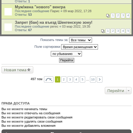
Ответы:
1
Муж/жена "нового" венгра
Последнее сообщение
Парис
«
09 мар 2022, 17:28
Ответы:
53
1
2
3
4
Запрет (бан) на въезд Шенгенскую зону!
Последнее сообщение
perec
«
03 мар 2022, 19:35
Ответы:
67
1
2
3
4
5
Показать темы за:
Поле сортировки
Новая тема
497 тем
1
2
3
4
5
…
10
Перейти
ПРАВА ДОСТУПА
Вы
не можете
начинать темы
Вы
не можете
отвечать на сообщения
Вы
не можете
редактировать свои сообщения
Вы
не можете
удалять свои сообщения
Вы
не можете
добавлять вложения