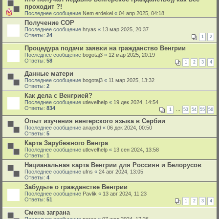
проходит ?!
Последнее сообщение
Nem erdekel
«
04 апр 2025, 04:18
Получение СОР
Последнее сообщение
hryas
«
13 мар 2025, 20:37
Ответы:
24
1
2
Процедура подачи заявки на гражданство Венгрии
Последнее сообщение
bogotaj3
«
12 мар 2025, 20:19
Ответы:
58
1
2
3
4
Данные матери
Последнее сообщение
bogotaj3
«
11 мар 2025, 13:32
Ответы:
2
Как дела с Венгрией?
Последнее сообщение
utlevelhelp
«
19 дек 2024, 14:54
Ответы:
834
1
…
53
54
55
56
Опыт изучения венгерского языка в Сербии
Последнее сообщение
anajedd
«
06 дек 2024, 00:50
Ответы:
5
Карта Зарубежного Венгра
Последнее сообщение
utlevelhelp
«
13 сен 2024, 13:58
Ответы:
1
Нацианальная карта Венгрии для Россиян и Белорусов
Последнее сообщение
ufns
«
24 авг 2024, 13:05
Ответы:
4
Забудьте о гражданстве Венгрии
Последнее сообщение
Pavlik
«
13 авг 2024, 11:23
Ответы:
51
1
2
3
4
Смена заграна