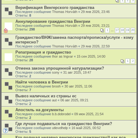
1
2
3
Верификация Венгерского гражданства
Последнее сообщение
Thomas Horváth
«
29 янв 2026, 23:46
Ответы:
8
Аннулирование гражданства Венгрии
Последнее сообщение
Thomas Horváth
«
29 янв 2026, 23:21
Ответы:
298
1
…
17
18
19
20
Гражданство/ВНЖ/замена паспорта/прописка/услуги - кому
интересно?
Последнее сообщение
Thomas Horváth
«
29 янв 2026, 22:59
Репатриация и гражданство
Последнее сообщение
Ihor as Ingvar
«
15 сен 2025, 14:00
Ответы:
28
1
2
Отмена закона упрощенной натурализации?
Последнее сообщение
sony
«
31 авг 2025, 19:47
Ответы:
2
Найти человека в Венгрии
Последнее сообщение
brooh
«
30 авг 2025, 11:06
Ответы:
7
Вывоз наличных из страны ес
Последнее сообщение
aut
«
06 авг 2025, 09:21
Ответы:
2
Апостиль на документы
Последнее сообщение
b.b.dobrodel
«
09 июн 2025, 21:54
Ответы:
2
Где лучше подаваться на гражданство Венгрии?
Последнее сообщение
utlevelhelp
«
16 май 2025, 00:52
Ответы:
5
Кто получал недавно венгерское гражданство)) как все