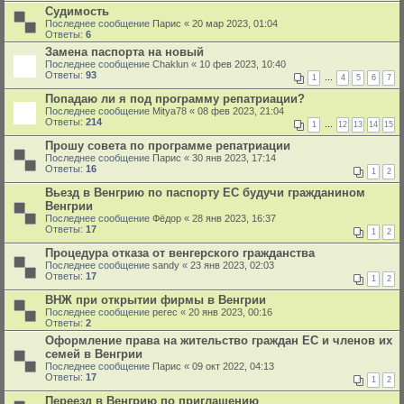
Судимость
Последнее сообщение
Парис
«
20 мар 2023, 01:04
Ответы:
6
Замена паспорта на новый
Последнее сообщение
Chaklun
«
10 фев 2023, 10:40
Ответы:
93
1
…
4
5
6
7
Попадаю ли я под программу репатриации?
Последнее сообщение
Mitya78
«
08 фев 2023, 21:04
Ответы:
214
1
…
12
13
14
15
Прошу совета по программе репатриации
Последнее сообщение
Парис
«
30 янв 2023, 17:14
Ответы:
16
1
2
Вьезд в Венгрию по паспорту ЕС будучи гражданином
Венгрии
Последнее сообщение
Фёдор
«
28 янв 2023, 16:37
Ответы:
17
1
2
Процедура отказа от венгерского гражданства
Последнее сообщение
sandy
«
23 янв 2023, 02:03
Ответы:
17
1
2
ВНЖ при открытии фирмы в Венгрии
Последнее сообщение
perec
«
20 янв 2023, 00:16
Ответы:
2
Оформление права на жительство граждан ЕС и членов их
семей в Венгрии
Последнее сообщение
Парис
«
09 окт 2022, 04:13
Ответы:
17
1
2
Переезд в Венгрию по приглашению