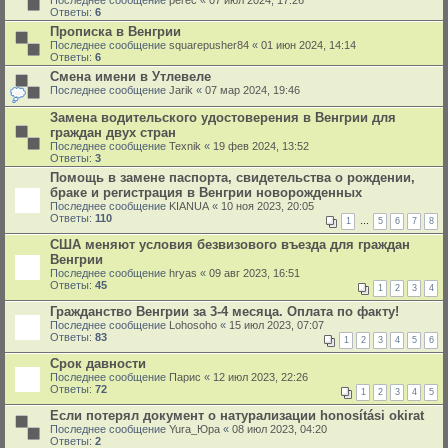
Последнее сообщение
perec
«
07 июл 2024, 17:26
Ответы:
6
Прописка в Венгрии
Последнее сообщение
squarepusher84
«
01 июн 2024, 14:14
Ответы:
6
Смена имени в Утлевеле
Последнее сообщение
Jarik
«
07 мар 2024, 19:46
Замена водительского удостоверения в Венгрии для
граждан двух стран
Последнее сообщение
Texnik
«
19 фев 2024, 13:52
Ответы:
3
Помощь в замене паспорта, свидетельства о рождении,
браке и регистрация в Венгрии новорожденных
Последнее сообщение
KIANUA
«
10 ноя 2023, 20:05
Ответы:
110
1
…
5
6
7
8
США меняют условия безвизового въезда для граждан
Венгрии
Последнее сообщение
hryas
«
09 авг 2023, 16:51
Ответы:
45
1
2
3
4
Гражданство Венгрии за 3-4 месяца. Оплата по факту!
Последнее сообщение
Lohosoho
«
15 июл 2023, 07:07
Ответы:
83
1
2
3
4
5
6
Срок давности
Последнее сообщение
Парис
«
12 июл 2023, 22:26
Ответы:
72
1
2
3
4
5
Если потерял документ о натурализации honosítási okirat
Последнее сообщение
Yura_Юра
«
08 июл 2023, 04:20
Ответы:
2