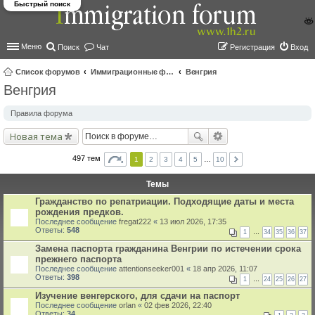
Быстрый поиск
Меню
Поиск
Чат
Регистрация
Вход
Список форумов
Иммиграционные форумы | Immigration forums
Венгрия
Венгрия
ои
ск
Правила форума
Новая тема
497 тем
1
2
3
4
5
…
10
Темы
Гражданство по репатриации. Подходящие даты и места
рождения предков.
Последнее сообщение
fregat222
«
13 июл 2026, 17:35
Ответы:
548
1
…
34
35
36
37
Замена паспорта гражданина Венгрии по истечении срока
прежнего паспорта
Последнее сообщение
attentionseeker001
«
18 апр 2026, 11:07
Ответы:
398
1
…
24
25
26
27
Изучение венгерского, для сдачи на паспорт
Последнее сообщение
orlan
«
02 фев 2026, 22:40
Ответы:
34