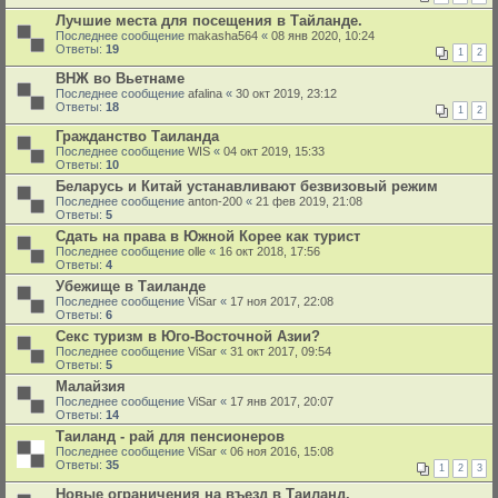
Лучшие места для посещения в Тайланде.
Последнее сообщение
makasha564
«
08 янв 2020, 10:24
Ответы:
19
1
2
ВНЖ во Вьетнаме
Последнее сообщение
afalina
«
30 окт 2019, 23:12
Ответы:
18
1
2
Гражданство Таиланда
Последнее сообщение
WIS
«
04 окт 2019, 15:33
Ответы:
10
Беларусь и Китай устанавливают безвизовый режим
Последнее сообщение
anton-200
«
21 фев 2019, 21:08
Ответы:
5
Сдать на права в Южной Корее как турист
Последнее сообщение
olle
«
16 окт 2018, 17:56
Ответы:
4
Убежище в Таиланде
Последнее сообщение
ViSar
«
17 ноя 2017, 22:08
Ответы:
6
Секс туризм в Юго-Восточной Азии?
Последнее сообщение
ViSar
«
31 окт 2017, 09:54
Ответы:
5
Малайзия
Последнее сообщение
ViSar
«
17 янв 2017, 20:07
Ответы:
14
Таиланд - рай для пенсионеров
Последнее сообщение
ViSar
«
06 ноя 2016, 15:08
Ответы:
35
1
2
3
Новые ограничения на въезд в Таиланд.