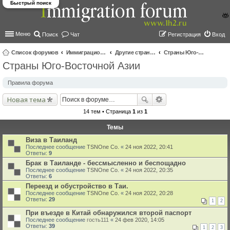
Быстрый поиск
Меню
Поиск
Чат
Регистрация
Вход
Список форумов
Иммиграционные форумы | Immigration forums
Другие страны и вопросы Шенгена
Страны Юго-Восточной Азии
Страны Юго-Восточной Азии
ои
ск
Правила форума
Новая тема
14 тем • Страница
1
из
1
Темы
Виза в Таиланд
Последнее сообщение
TSNOne Co.
«
24 ноя 2022, 20:41
Ответы:
9
Брак в Таиланде - бессмысленно и беспощадно
Последнее сообщение
TSNOne Co.
«
24 ноя 2022, 20:35
Ответы:
6
Переезд и обустройство в Таи.
Последнее сообщение
TSNOne Co.
«
24 ноя 2022, 20:28
Ответы:
29
1
2
При въезде в Китай обнаружился второй паспорт
Последнее сообщение
гость111
«
24 фев 2020, 14:05
Ответы:
39
1
2
3