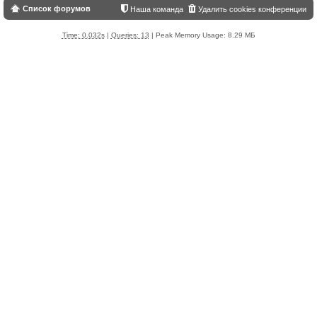
Список форумов
Наша команда
Удалить cookies конференции
Time: 0.032s
|
Queries: 13
| Peak Memory Usage: 8.29 МБ