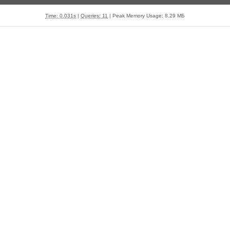
Time: 0.031s
|
Queries: 11
| Peak Memory Usage: 8.29 МБ