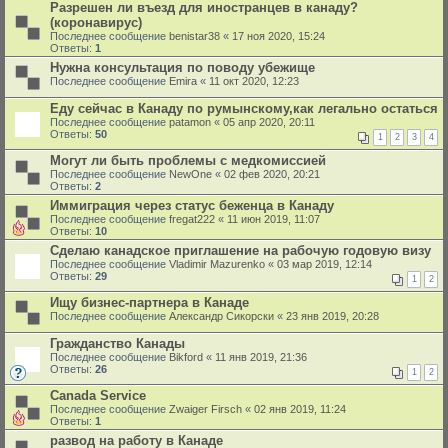
Разрешен ли въезд для иностранцев в канаду?
(коронавирус)
Последнее сообщение
benistar38
«
17 ноя 2020, 15:24
Ответы:
1
Нужна консультация по поводу убежище
Последнее сообщение
Emira
«
11 окт 2020, 12:23
Еду сейчас в Канаду по румынскому,как легально остаться
Последнее сообщение
patamon
«
05 апр 2020, 20:11
Ответы:
50
1
2
3
4
Могут ли быть проблемы с медкомиссией
Последнее сообщение
NewOne
«
02 фев 2020, 20:21
Ответы:
2
Иммиграция через статус беженца в Канаду
Последнее сообщение
fregat222
«
11 июн 2019, 11:07
Ответы:
10
Сделаю канадское приглашение на рабочую годовую визу
Последнее сообщение
Vladimir Mazurenko
«
03 мар 2019, 12:14
Ответы:
29
1
2
Ищу бизнес-партнера в Канаде
Последнее сообщение
Александр Сикорски
«
23 янв 2019, 20:28
Гражданство Канады
Последнее сообщение
Bikford
«
11 янв 2019, 21:36
Ответы:
26
1
2
Canada Service
Последнее сообщение
Zwaiger Firsch
«
02 янв 2019, 11:24
Ответы:
1
развод на работу в Канаде