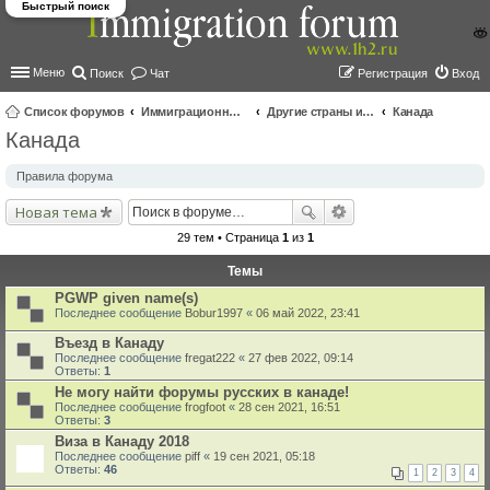
Быстрый поиск
Меню
Поиск
Чат
Регистрация
Вход
Список форумов
Иммиграционные форумы | Immigration forums
Другие страны и вопросы Шенгена
Канада
Канада
ои
ск
Правила форума
Новая тема
29 тем • Страница
1
из
1
Темы
PGWP given name(s)
Последнее сообщение
Bobur1997
«
06 май 2022, 23:41
Въезд в Канаду
Последнее сообщение
fregat222
«
27 фев 2022, 09:14
Ответы:
1
Не могу найти форумы русских в канаде!
Последнее сообщение
frogfoot
«
28 сен 2021, 16:51
Ответы:
3
Виза в Канаду 2018
Последнее сообщение
piff
«
19 сен 2021, 05:18
Ответы:
46
1
2
3
4