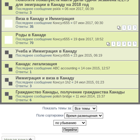
для эмиграции в Канаду на 2018 год
Последнее сообщение
psklx
«
06 ноя 2017, 00:39
Ответы:
3
Виза в Канаду и Иммиграция
Последнее сообщение
Консул555
«
07 июн 2017, 00:30
Ответы:
35
1
2
3
Роды в Канаде
Последнее сообщение
Консул555
«
19 фев 2017, 18:52
Ответы:
70
1
2
3
4
5
Учеба и Иммиграция в Канаду
Последнее сообщение
Консул555
«
23 дек 2015, 06:19
Канада: легализация
Последнее сообщение
ABC accounting
«
14 сен 2015, 12:57
Ответы:
1
Иммиграция и виза в Канаду
Последнее сообщение
Консyл 1h2
«
24 июл 2015, 01:23
Ответы:
3
Гражданство Канады, получение гражданства Канады
Последнее сообщение
polish bridge
«
11 июл 2014, 15:37
Ответы:
6
Показать темы за:
Поле сортировки
Новая тема