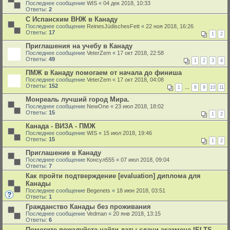
Последнее сообщение
WIS
«
04 дек 2018, 10:33
Ответы:
2
С Испанским ВНЖ в Канаду
Последнее сообщение
ReinesJüdischesFett
«
22 ноя 2018, 16:26
Ответы:
17
1
2
Приглашения на учебу в Канаду
Последнее сообщение
VeterZem
«
17 окт 2018, 22:58
Ответы:
49
1
2
3
4
ПМЖ в Канаду помогаем от начала до финиша
Последнее сообщение
VeterZem
«
17 окт 2018, 04:08
Ответы:
152
1
…
8
9
10
11
Монреаль лучший город Мира.
Последнее сообщение
NewOne
«
23 июл 2018, 18:02
Ответы:
15
1
2
Канада - ВИЗА - ПМЖ
Последнее сообщение
WIS
«
15 июл 2018, 19:46
Ответы:
15
1
2
Приглашение в Канаду
Последнее сообщение
Консул555
«
07 июл 2018, 09:04
Ответы:
7
Как пройти подтверждение [evaluation] диплома для
Канады
Последнее сообщение
Begenets
«
18 июн 2018, 03:51
Ответы:
1
Гражданство Канады без проживания
Последнее сообщение
Vedman
«
20 янв 2018, 13:15
Ответы:
6
Помогите пожалуйста найти даты сдачи экзамена IELTS