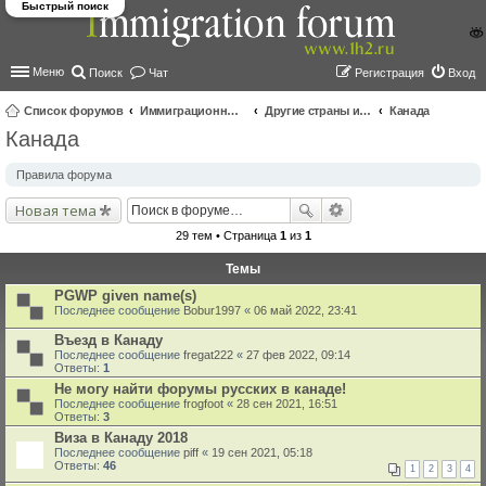
Быстрый поиск
Меню
Поиск
Чат
Регистрация
Вход
Список форумов
Иммиграционные форумы | Immigration forums
Другие страны и вопросы Шенгена
Канада
Канада
ои
ск
Правила форума
Новая тема
29 тем • Страница
1
из
1
Темы
PGWP given name(s)
Последнее сообщение
Bobur1997
«
06 май 2022, 23:41
Въезд в Канаду
Последнее сообщение
fregat222
«
27 фев 2022, 09:14
Ответы:
1
Не могу найти форумы русских в канаде!
Последнее сообщение
frogfoot
«
28 сен 2021, 16:51
Ответы:
3
Виза в Канаду 2018
Последнее сообщение
piff
«
19 сен 2021, 05:18
Ответы:
46
1
2
3
4