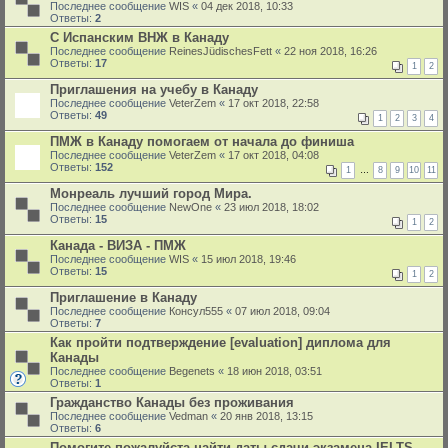
Последнее сообщение
WIS
«
04 дек 2018, 10:33
Ответы:
2
С Испанским ВНЖ в Канаду
Последнее сообщение
ReinesJüdischesFett
«
22 ноя 2018, 16:26
Ответы:
17
1
2
Приглашения на учебу в Канаду
Последнее сообщение
VeterZem
«
17 окт 2018, 22:58
Ответы:
49
1
2
3
4
ПМЖ в Канаду помогаем от начала до финиша
Последнее сообщение
VeterZem
«
17 окт 2018, 04:08
Ответы:
152
1
…
8
9
10
11
Монреаль лучший город Мира.
Последнее сообщение
NewOne
«
23 июл 2018, 18:02
Ответы:
15
1
2
Канада - ВИЗА - ПМЖ
Последнее сообщение
WIS
«
15 июл 2018, 19:46
Ответы:
15
1
2
Приглашение в Канаду
Последнее сообщение
Консул555
«
07 июл 2018, 09:04
Ответы:
7
Как пройти подтверждение [evaluation] диплома для
Канады
Последнее сообщение
Begenets
«
18 июн 2018, 03:51
Ответы:
1
Гражданство Канады без проживания
Последнее сообщение
Vedman
«
20 янв 2018, 13:15
Ответы:
6
Помогите пожалуйста найти даты сдачи экзамена IELTS