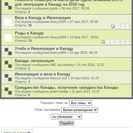
для эмиграции в Канаду на 2018 год
Последнее сообщение
psklx
«
06 ноя 2017, 00:39
Ответы:
3
Виза в Канаду и Иммиграция
Последнее сообщение
Консул555
«
07 июн 2017, 00:30
Ответы:
35
1
2
3
Роды в Канаде
Последнее сообщение
Консул555
«
19 фев 2017, 18:52
Ответы:
70
1
2
3
4
5
Учеба и Иммиграция в Канаду
Последнее сообщение
Консул555
«
23 дек 2015, 06:19
Канада: легализация
Последнее сообщение
ABC accounting
«
14 сен 2015, 12:57
Ответы:
1
Иммиграция и виза в Канаду
Последнее сообщение
Консyл 1h2
«
24 июл 2015, 01:23
Ответы:
3
Гражданство Канады, получение гражданства Канады
Последнее сообщение
polish bridge
«
11 июл 2014, 15:37
Ответы:
6
Показать темы за:
Поле сортировки
Новая тема