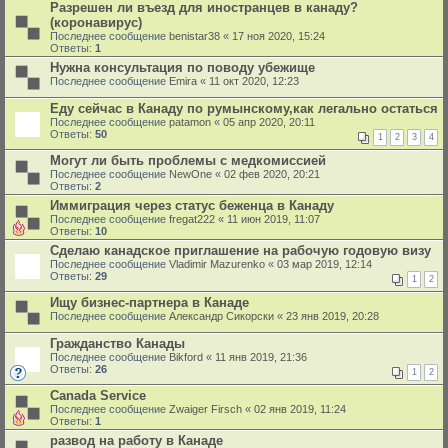
Разрешен ли въезд для иностранцев в канаду?
(коронавирус)
Последнее сообщение
benistar38
«
17 ноя 2020, 15:24
Ответы:
1
Нужна консультация по поводу убежище
Последнее сообщение
Emira
«
11 окт 2020, 12:23
Еду сейчас в Канаду по румынскому,как легально остаться
Последнее сообщение
patamon
«
05 апр 2020, 20:11
Ответы:
50
1
2
3
4
Могут ли быть проблемы с медкомиссией
Последнее сообщение
NewOne
«
02 фев 2020, 20:21
Ответы:
2
Иммиграция через статус беженца в Канаду
Последнее сообщение
fregat222
«
11 июн 2019, 11:07
Ответы:
10
Сделаю канадское приглашение на рабочую годовую визу
Последнее сообщение
Vladimir Mazurenko
«
03 мар 2019, 12:14
Ответы:
29
1
2
Ищу бизнес-партнера в Канаде
Последнее сообщение
Александр Сикорски
«
23 янв 2019, 20:28
Гражданство Канады
Последнее сообщение
Bikford
«
11 янв 2019, 21:36
Ответы:
26
1
2
Canada Service
Последнее сообщение
Zwaiger Firsch
«
02 янв 2019, 11:24
Ответы:
1
развод на работу в Канаде