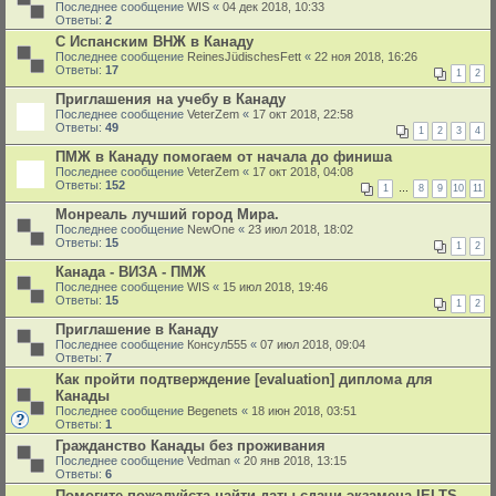
Последнее сообщение
WIS
«
04 дек 2018, 10:33
Ответы:
2
С Испанским ВНЖ в Канаду
Последнее сообщение
ReinesJüdischesFett
«
22 ноя 2018, 16:26
Ответы:
17
1
2
Приглашения на учебу в Канаду
Последнее сообщение
VeterZem
«
17 окт 2018, 22:58
Ответы:
49
1
2
3
4
ПМЖ в Канаду помогаем от начала до финиша
Последнее сообщение
VeterZem
«
17 окт 2018, 04:08
Ответы:
152
1
…
8
9
10
11
Монреаль лучший город Мира.
Последнее сообщение
NewOne
«
23 июл 2018, 18:02
Ответы:
15
1
2
Канада - ВИЗА - ПМЖ
Последнее сообщение
WIS
«
15 июл 2018, 19:46
Ответы:
15
1
2
Приглашение в Канаду
Последнее сообщение
Консул555
«
07 июл 2018, 09:04
Ответы:
7
Как пройти подтверждение [evaluation] диплома для
Канады
Последнее сообщение
Begenets
«
18 июн 2018, 03:51
Ответы:
1
Гражданство Канады без проживания
Последнее сообщение
Vedman
«
20 янв 2018, 13:15
Ответы:
6
Помогите пожалуйста найти даты сдачи экзамена IELTS