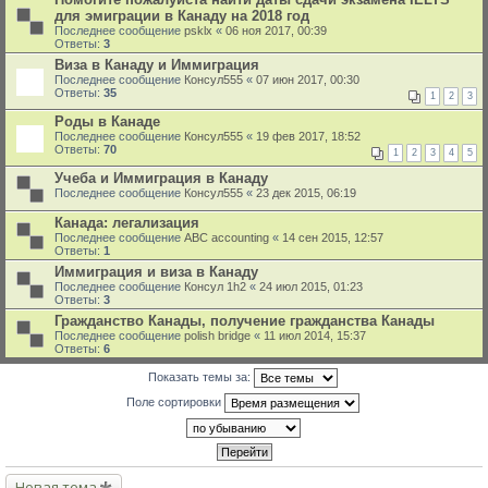
для эмиграции в Канаду на 2018 год
Последнее сообщение
psklx
«
06 ноя 2017, 00:39
Ответы:
3
Виза в Канаду и Иммиграция
Последнее сообщение
Консул555
«
07 июн 2017, 00:30
Ответы:
35
1
2
3
Роды в Канаде
Последнее сообщение
Консул555
«
19 фев 2017, 18:52
Ответы:
70
1
2
3
4
5
Учеба и Иммиграция в Канаду
Последнее сообщение
Консул555
«
23 дек 2015, 06:19
Канада: легализация
Последнее сообщение
ABC accounting
«
14 сен 2015, 12:57
Ответы:
1
Иммиграция и виза в Канаду
Последнее сообщение
Консyл 1h2
«
24 июл 2015, 01:23
Ответы:
3
Гражданство Канады, получение гражданства Канады
Последнее сообщение
polish bridge
«
11 июл 2014, 15:37
Ответы:
6
Показать темы за:
Поле сортировки
Новая тема