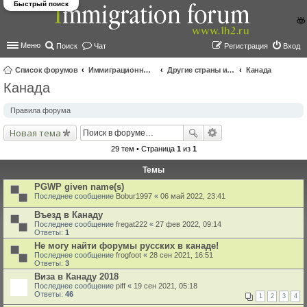
Быстрый поиск
Меню
Поиск
Чат
Регистрация
Вход
Список форумов
Иммиграционные форумы | Immigration forums
Другие страны и вопросы Шенгена
Канада
Канада
ои
ск
Правила форума
Новая тема
29 тем • Страница
1
из
1
Темы
PGWP given name(s)
Последнее сообщение
Bobur1997
«
06 май 2022, 23:41
Въезд в Канаду
Последнее сообщение
fregat222
«
27 фев 2022, 09:14
Ответы:
1
Не могу найти форумы русских в канаде!
Последнее сообщение
frogfoot
«
28 сен 2021, 16:51
Ответы:
3
Виза в Канаду 2018
Последнее сообщение
piff
«
19 сен 2021, 05:18
Ответы:
46
1
2
3
4