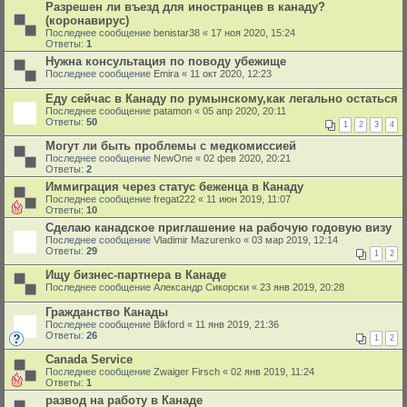
Разрешен ли въезд для иностранцев в канаду?
(коронавирус)
Последнее сообщение
benistar38
«
17 ноя 2020, 15:24
Ответы:
1
Нужна консультация по поводу убежище
Последнее сообщение
Emira
«
11 окт 2020, 12:23
Еду сейчас в Канаду по румынскому,как легально остаться
Последнее сообщение
patamon
«
05 апр 2020, 20:11
Ответы:
50
1
2
3
4
Могут ли быть проблемы с медкомиссией
Последнее сообщение
NewOne
«
02 фев 2020, 20:21
Ответы:
2
Иммиграция через статус беженца в Канаду
Последнее сообщение
fregat222
«
11 июн 2019, 11:07
Ответы:
10
Сделаю канадское приглашение на рабочую годовую визу
Последнее сообщение
Vladimir Mazurenko
«
03 мар 2019, 12:14
Ответы:
29
1
2
Ищу бизнес-партнера в Канаде
Последнее сообщение
Александр Сикорски
«
23 янв 2019, 20:28
Гражданство Канады
Последнее сообщение
Bikford
«
11 янв 2019, 21:36
Ответы:
26
1
2
Canada Service
Последнее сообщение
Zwaiger Firsch
«
02 янв 2019, 11:24
Ответы:
1
развод на работу в Канаде