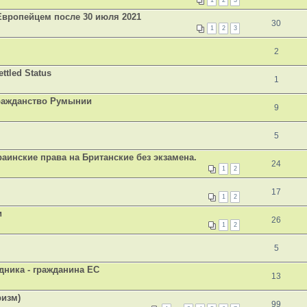
1
2
3
Европейцем после 30 июля 2021
30
1
2
3
2
tled Status
1
Гражданство Румынии
9
5
аинские права на Британские без экзамена.
24
1
2
17
1
2
и
26
1
2
5
дника - гражданина ЕС
13
ризм)
99