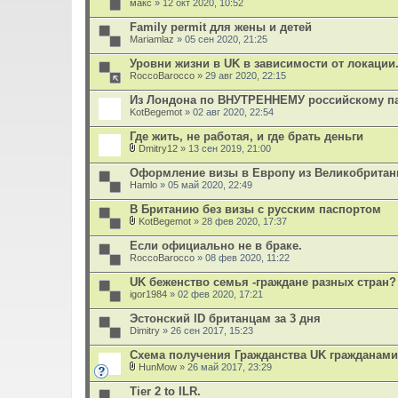
макс
» 12 окт 2020, 10:52
ж
е
Family permit для жены и детей
н
Mariamlaz
и
» 05 сен 2020, 21:25
я
Уровни жизни в UK в зависимости от локации.
RoccoBarocco
» 29 авг 2020, 22:15
Из Лондона по ВНУТРЕННЕМУ российскому п
KotBegemot
» 02 авг 2020, 22:54
Где жить, не работая, и где брать деньги
Dmitry12
» 13 сен 2019, 21:00
В
л
Оформление визы в Европу из Великобритан
о
Hamlo
» 05 май 2020, 22:49
ж
е
В Британию без визы с русским паспортом
н
и
KotBegemot
» 28 фев 2020, 17:37
В
я
л
Если официально не в браке.
о
RoccoBarocco
» 08 фев 2020, 11:22
ж
е
UK беженство семья -граждане разных стран?
н
igor1984
и
» 02 фев 2020, 17:21
я
Эстонский ID британцам за 3 дня
Dimitry
» 26 сен 2017, 15:23
Схема получения Гражданства UK гражданами
HunMow
» 26 май 2017, 23:29
В
л
Tier 2 to ILR.
о