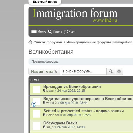
Быстрый поиск
Меню
Поиск
Чат
Список форумов
Иммиграционные форумы | Immigration
Великобритания
Правила форума
Новая тема
ТЕМЫ
Ирландия vs Великобритания
макс
» 24 ноя 2022, 22:15
В
л
Водительское удостоверение в Великобритании 
о
world 2
» 09 дек 2019, 23:44
ж
В
е
л
Settled и pre-settled status - подача заявки
н
о
и
Solar sail
» 01 апр 2019, 02:28
ж
В
я
е
л
Обсуждаем Brexit
н
о
и
sd_d
» 24 янв 2017, 14:39
ж
В
я
е