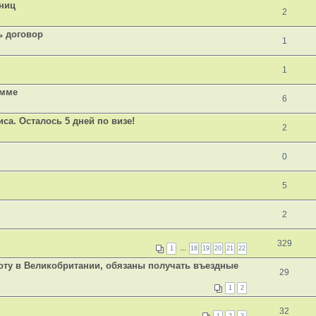
аниц
2
ь договор
1
1
амме
6
иса. Осталось 5 дней по визе!
2
0
5
2
329
1
…
18
19
20
21
22
оту в Великобритании, обязаны получать въездные
29
1
2
32