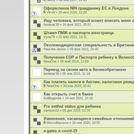
Alexis
» 08 янв 2017, 19:43
В
л
Оформление NIN гражданину ЕС в Лондоне
о
Vit-vit
» 10 июл 2018, 12:20
ж
В
е
л
Ищу человека, который может вписать меня в 
н
о
benistar38
и
» 16 фев 2021, 05:57
ж
я
е
Штамп ПМЖ в паспорте иностранца
н
Iryna79
и
» 15 фев 2021, 13:11
я
Околомедицинская специальность в Британии
Paul-the-doctor
» 09 фев 2021, 16:40
Получение СОР и Паспорта ребенку в Велико
NewOne
» 09 май 2019, 12:59
Переезд на своем авто в Великобританию
benistar38
» 06 янв 2021, 11:18
Как платить налоги в Англии, налоговое рези
NewOne
» 30 янв 2019, 08:42
В
л
Как открыть счет в банке
о
KotBegemot
» 24 ноя 2020, 19:19
ж
е
Pre settled status для ребенка
н
samson12
и
» 05 дек 2020, 02:18
я
Изменения, касающиеся семейных отношени
RoccoBarocco
» 19 ноя 2020, 10:55
В
л
e-gates и covid-19
о