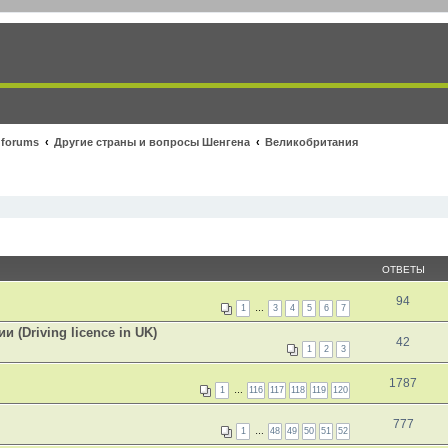
 forums
Другие страны и вопросы Шенгена
Великобритания
ОТВЕТЫ
94
1
…
3
4
5
6
7
(Driving licence in UK)
42
1
2
3
1787
1
…
116
117
118
119
120
777
1
…
48
49
50
51
52