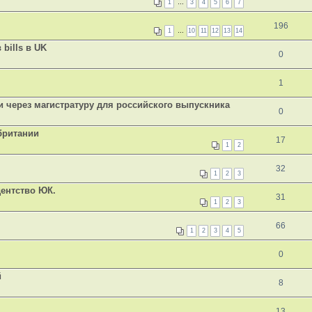
1
…
3
4
5
6
7
196
1
…
10
11
12
13
14
bills в UK
0
1
 через магистратуру для российского выпускника
0
британии
17
1
2
32
1
2
3
дентство ЮК.
31
1
2
3
66
1
2
3
4
5
0
й
8
13