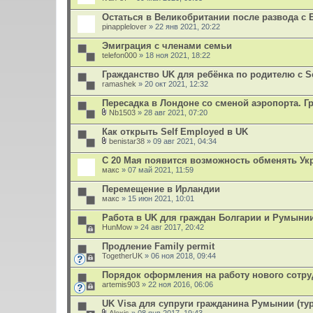
Остаться в Великобритании после развода с 
pinapplelover
» 22 янв 2021, 20:22
Эмиграция с членами семьи
telefon000
» 18 ноя 2021, 18:22
Гражданство UK для ребёнка по родителю с Set
ramashek
» 20 окт 2021, 12:32
Пересадка в Лондоне со сменой аэропорта. 
Nb1503
» 28 авг 2021, 07:20
В
л
Как открыть Self Employed в UK
о
benistar38
» 09 авг 2021, 04:34
ж
В
е
л
С 20 Мая появится возможность обменять Укр
н
о
макс
и
» 07 май 2021, 11:59
ж
я
е
Перемещение в Ирландии
н
макс
и
» 15 июн 2021, 10:01
я
Работа в UK для граждан Болгарии и Румыни
HunMow
» 24 авг 2017, 20:42
Продление Family permit
TogetherUK
» 06 ноя 2018, 09:44
Порядок оформления на работу нового сотру
artemis903
» 22 ноя 2016, 06:06
UK Visa для супруги гражданина Румынии (ту