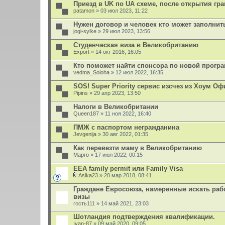
л
Приезд в UK по UA схеме, после открытия гр
н
о
patamon
и
» 03 июл 2023, 11:22
ж
я
е
Нужен договор и человек кто может заполнит
н
jogi-sylke
и
» 29 июл 2023, 13:56
я
Студенческая виза в Великобританию
Export
» 14 окт 2016, 16:05
Кто поможет найти спонсора по новой прогр
vedma_Soloha
» 12 июл 2022, 16:35
SOS! Super Priority сервис изсчез из Хоум Оф
Pipins
» 29 апр 2023, 13:50
Налоги в Великобритании
Queen187
» 11 ноя 2022, 16:40
ПМЖ с паспортом негражданина
Jevgenija
» 30 авг 2022, 01:35
Как перевезти маму в Великобританию
Марго
» 17 июл 2022, 00:15
EEA family permit или Family Visa
Asika23
» 20 мар 2018, 08:41
В
л
Граждане Евросоюза, намеренные искать раб
о
визы
ж
гость111
» 14 май 2021, 23:03
е
н
Шотландия подтверждения квалификации.
и
я
Ivan-87
» 09 май 2020, 09:05