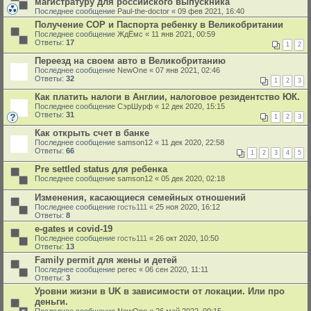
магистратуру для российского выпускника
Последнее сообщение
Paul-the-doctor
«
09 фев 2021, 16:40
Получение СОР и Паспорта ребенку в Великобритании
Последнее сообщение
ЖдЁмс
«
11 янв 2021, 00:59
Ответы:
17
1
2
Переезд на своем авто в Великобританию
Последнее сообщение
NewOne
«
07 янв 2021, 02:46
Ответы:
32
1
2
3
Как платить налоги в Англии, налоговое резидентство ЮК.
Последнее сообщение
СэрШурф
«
12 дек 2020, 15:15
Ответы:
31
1
2
3
Как открыть счет в банке
Последнее сообщение
samson12
«
11 дек 2020, 22:58
Ответы:
66
1
2
3
4
5
Pre settled status для ребенка
Последнее сообщение
samson12
«
05 дек 2020, 02:18
Изменения, касающиеся семейных отношений
Последнее сообщение
гость111
«
25 ноя 2020, 16:12
Ответы:
8
e-gates и covid-19
Последнее сообщение
гость111
«
26 окт 2020, 10:50
Ответы:
13
Family permit для жены и детей
Последнее сообщение
perec
«
06 сен 2020, 11:11
Ответы:
3
Уровни жизни в UK в зависимости от локации. Или про
деньги.