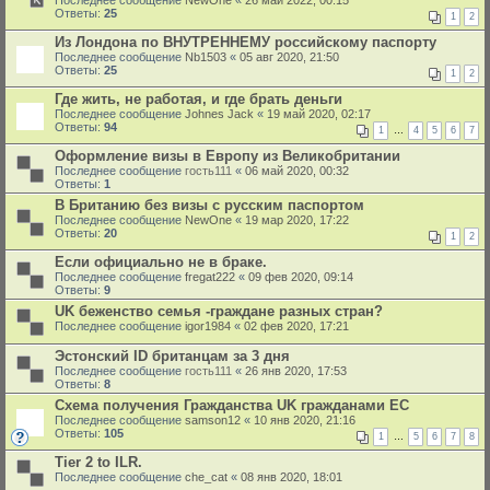
Последнее сообщение
NewOne
«
26 май 2022, 00:15
Ответы:
25
1
2
Из Лондона по ВНУТРЕННЕМУ российскому паспорту
Последнее сообщение
Nb1503
«
05 авг 2020, 21:50
Ответы:
25
1
2
Где жить, не работая, и где брать деньги
Последнее сообщение
Johnes Jack
«
19 май 2020, 02:17
Ответы:
94
1
…
4
5
6
7
Оформление визы в Европу из Великобритании
Последнее сообщение
гость111
«
06 май 2020, 00:32
Ответы:
1
В Британию без визы с русским паспортом
Последнее сообщение
NewOne
«
19 мар 2020, 17:22
Ответы:
20
1
2
Если официально не в браке.
Последнее сообщение
fregat222
«
09 фев 2020, 09:14
Ответы:
9
UK беженство семья -граждане разных стран?
Последнее сообщение
igor1984
«
02 фев 2020, 17:21
Эстонский ID британцам за 3 дня
Последнее сообщение
гость111
«
26 янв 2020, 17:53
Ответы:
8
Схема получения Гражданства UK гражданами ЕС
Последнее сообщение
samson12
«
10 янв 2020, 21:16
Ответы:
105
1
…
5
6
7
8
Tier 2 to ILR.
Последнее сообщение
che_cat
«
08 янв 2020, 18:01