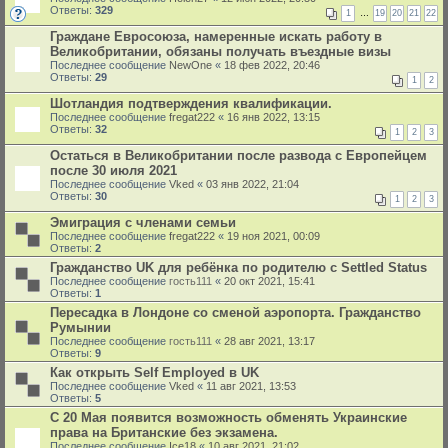
Ответы:
329
1
…
19
20
21
22
Граждане Евросоюза, намеренные искать работу в
Великобритании, обязаны получать въездные визы
Последнее сообщение
NewOne
«
18 фев 2022, 20:46
Ответы:
29
1
2
Шотландия подтверждения квалификации.
Последнее сообщение
fregat222
«
16 янв 2022, 13:15
Ответы:
32
1
2
3
Остаться в Великобритании после развода с Европейцем
после 30 июля 2021
Последнее сообщение
Vked
«
03 янв 2022, 21:04
Ответы:
30
1
2
3
Эмиграция с членами семьи
Последнее сообщение
fregat222
«
19 ноя 2021, 00:09
Ответы:
2
Гражданство UK для ребёнка по родителю с Settled Status
Последнее сообщение
гость111
«
20 окт 2021, 15:41
Ответы:
1
Пересадка в Лондоне со сменой аэропорта. Гражданство
Румынии
Последнее сообщение
гость111
«
28 авг 2021, 13:17
Ответы:
9
Как открыть Self Employed в UK
Последнее сообщение
Vked
«
11 авг 2021, 13:53
Ответы:
5
С 20 Мая появится возможность обменять Украинские
права на Британские без экзамена.
Последнее сообщение
Ice18
«
10 авг 2021, 21:02