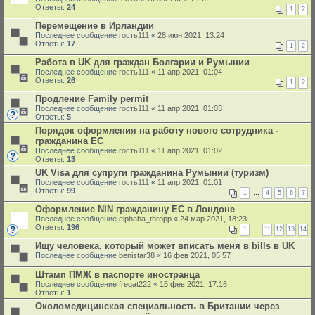
Ответы:
24
1
2
Перемещение в Ирландии
Последнее сообщение
гость111
«
28 июн 2021, 13:24
Ответы:
17
1
2
Работа в UK для граждан Болгарии и Румынии
Последнее сообщение
гость111
«
11 апр 2021, 01:04
Ответы:
26
1
2
Продление Family permit
Последнее сообщение
гость111
«
11 апр 2021, 01:03
Ответы:
5
Порядок оформления на работу нового сотрудника -
гражданина ЕС
Последнее сообщение
гость111
«
11 апр 2021, 01:02
Ответы:
13
UK Visa для супруги гражданина Румынии (туризм)
Последнее сообщение
гость111
«
11 апр 2021, 01:01
Ответы:
99
1
…
4
5
6
7
Оформление NIN гражданину ЕС в Лондоне
Последнее сообщение
elphaba_thropp
«
24 мар 2021, 18:23
Ответы:
196
1
…
11
12
13
14
Ищу человека, который может вписать меня в bills в UK
Последнее сообщение
benistar38
«
16 фев 2021, 05:57
Штамп ПМЖ в паспорте иностранца
Последнее сообщение
fregat222
«
15 фев 2021, 17:16
Ответы:
1
Околомедицинская специальность в Британии через