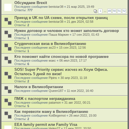
Обсуждаем Brexit
Последнее сообщение
benistar38
«
21 мар 2025, 19:49
Ответы:
777
1
…
49
50
51
52
Приезд в UK по UA схеме, после открытия границ
Последнее сообщение
benistar38
«
21 дек 2024, 02:58
Ответы:
2
Нужен договор и человек кто может заполнить договор
Последнее сообщение
Паша Маркин
«
17 сен 2023, 01:43
Ответы:
1
Студенческая виза в Великобританию
Последнее сообщение
as23
«
15 сен 2023, 12:56
Ответы:
1
Кто поможет найти спонсора по новой программе
Последнее сообщение
макс
«
06 июл 2023, 17:17
Ответы:
6
SOS! Super Priority сервис изсчез из Хоум Офиса.
Осталось 5 дней по визе!
Последнее сообщение
Pipins
«
30 апр 2023, 11:18
Ответы:
2
Налоги в Великобритании
Последнее сообщение
Queen187
«
11 ноя 2022, 16:40
ПМЖ с паспортом негражданина
Последнее сообщение
patamon
«
31 авг 2022, 00:21
Ответы:
5
Как перевезти маму в Великобританию
Последнее сообщение
KotBegemot
«
26 июл 2022, 15:00
Ответы:
2
EEA family permit или Family Visa
Последнее сообщение
Helen27
«
12 июн 2022, 20:50