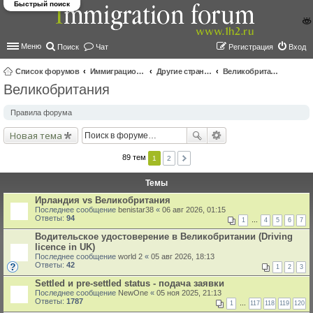
Быстрый поиск
Меню
Поиск
Чат
Регистрация
Вход
Список форумов
Иммиграционные форумы | Immigration forums
Другие страны и вопросы Шенгена
Великобритания
Великобритания
ои
ск
Правила форума
Новая тема
89 тем
1
2
Темы
Ирландия vs Великобритания
Последнее сообщение
benistar38
«
06 авг 2026, 01:15
Ответы:
94
1
…
4
5
6
7
Водительское удостоверение в Великобритании (Driving
licence in UK)
Последнее сообщение
world 2
«
05 авг 2026, 18:13
Ответы:
42
1
2
3
Settled и pre-settled status - подача заявки
Последнее сообщение
NewOne
«
05 ноя 2025, 21:13
Ответы:
1787
1
…
117
118
119
120