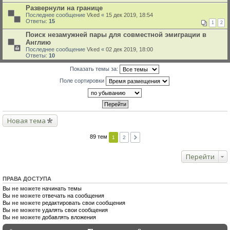
Развернули на границе
Последнее сообщение
Vked
«
15 дек 2019, 18:54
Ответы:
15
1
2
Поиск незамужней пары для совместной эмиграции в
Англию
Последнее сообщение
Vked
«
02 дек 2019, 18:00
Ответы:
10
Показать темы за:
Поле сортировки
Новая тема
89 тем
1
2
Перейти
ПРАВА ДОСТУПА
Вы
не можете
начинать темы
Вы
не можете
отвечать на сообщения
Вы
не можете
редактировать свои сообщения
Вы
не можете
удалять свои сообщения
Вы
не можете
добавлять вложения