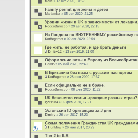
макс
» 12 окт 2020, 10:52
ж
е
Family permit для жены и детей
н
Mariamlaz
и
» 05 сен 2020, 21:25
я
Уровни жизни в UK в зависимости от локации.
RoccoBarocco
» 29 авг 2020, 22:15
Из Лондона по ВНУТРЕННЕМУ российскому п
KotBegemot
» 02 авг 2020, 22:54
Где жить, не работая, и где брать деньги
Dmitry12
» 13 сен 2019, 21:00
В
л
Оформление визы в Европу из Великобритан
о
Hamlo
» 05 май 2020, 22:49
ж
е
В Британию без визы с русским паспортом
н
и
KotBegemot
» 28 фев 2020, 17:37
В
я
л
Если официально не в браке.
о
RoccoBarocco
» 08 фев 2020, 11:22
ж
е
UK беженство семья -граждане разных стран?
н
igor1984
и
» 02 фев 2020, 17:21
я
Эстонский ID британцам за 3 дня
Dimitry
» 26 сен 2017, 15:23
Схема получения Гражданства UK гражданами
HunMow
» 26 май 2017, 23:29
В
л
Tier 2 to ILR.
о