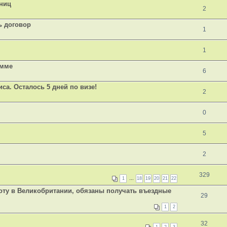
аниц
2
ь договор
1
1
амме
6
иса. Осталось 5 дней по визе!
2
0
5
2
329
1
…
18
19
20
21
22
оту в Великобритании, обязаны получать въездные
29
1
2
32