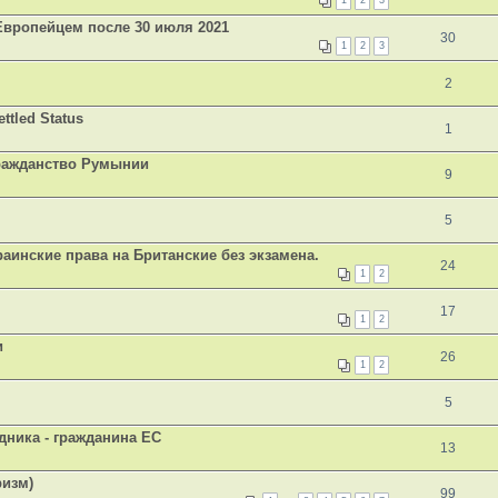
1
2
3
Европейцем после 30 июля 2021
30
1
2
3
2
tled Status
1
Гражданство Румынии
9
5
аинские права на Британские без экзамена.
24
1
2
17
1
2
и
26
1
2
5
дника - гражданина ЕС
13
ризм)
99