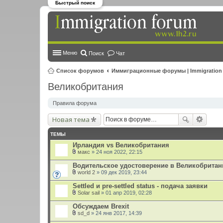
Быстрый поиск
Меню
Поиск
Чат
Список форумов
Иммиграционные форумы | Immigration
Великобритания
Правила форума
Новая тема
ТЕМЫ
Ирландия vs Великобритания
макс
» 24 ноя 2022, 22:15
В
л
Водительское удостоверение в Великобритании 
о
world 2
» 09 дек 2019, 23:44
ж
В
е
л
Settled и pre-settled status - подача заявки
н
о
и
Solar sail
» 01 апр 2019, 02:28
ж
В
я
е
л
Обсуждаем Brexit
н
о
и
sd_d
» 24 янв 2017, 14:39
ж
В
я
е