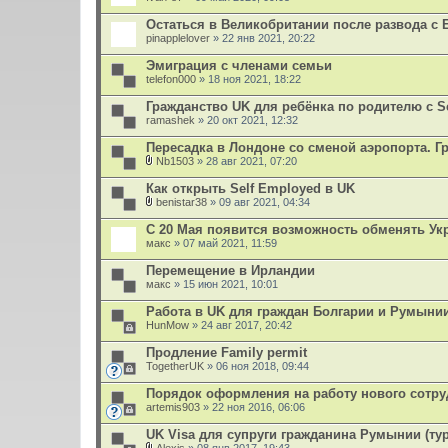
Остаться в Великобритании после развода с 
pinapplelover
» 22 янв 2021, 20:22
Эмиграция с членами семьи
telefon000
» 18 ноя 2021, 18:22
Гражданство UK для ребёнка по родителю с Set
ramashek
» 20 окт 2021, 12:32
Пересадка в Лондоне со сменой аэропорта. 
Nb1503
» 28 авг 2021, 07:20
В
л
Как открыть Self Employed в UK
о
benistar38
» 09 авг 2021, 04:34
ж
В
е
л
С 20 Мая появится возможность обменять Укр
н
о
макс
и
» 07 май 2021, 11:59
ж
я
е
Перемещение в Ирландии
н
макс
и
» 15 июн 2021, 10:01
я
Работа в UK для граждан Болгарии и Румыни
HunMow
» 24 авг 2017, 20:42
Продление Family permit
TogetherUK
» 06 ноя 2018, 09:44
Порядок оформления на работу нового сотру
artemis903
» 22 ноя 2016, 06:06
UK Visa для супруги гражданина Румынии (ту