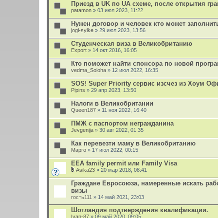
л
Приезд в UK по UA схеме, после открытия гр
н
о
patamon
и
» 03 июл 2023, 11:22
ж
я
е
Нужен договор и человек кто может заполнит
н
jogi-sylke
и
» 29 июл 2023, 13:56
я
Студенческая виза в Великобританию
Export
» 14 окт 2016, 16:05
Кто поможет найти спонсора по новой прогр
vedma_Soloha
» 12 июл 2022, 16:35
SOS! Super Priority сервис изсчез из Хоум Оф
Pipins
» 29 апр 2023, 13:50
Налоги в Великобритании
Queen187
» 11 ноя 2022, 16:40
ПМЖ с паспортом негражданина
Jevgenija
» 30 авг 2022, 01:35
Как перевезти маму в Великобританию
Марго
» 17 июл 2022, 00:15
EEA family permit или Family Visa
Asika23
» 20 мар 2018, 08:41
В
л
Граждане Евросоюза, намеренные искать раб
о
визы
ж
гость111
» 14 май 2021, 23:03
е
н
Шотландия подтверждения квалификации.
и
я
Ivan-87
» 09 май 2020, 09:05