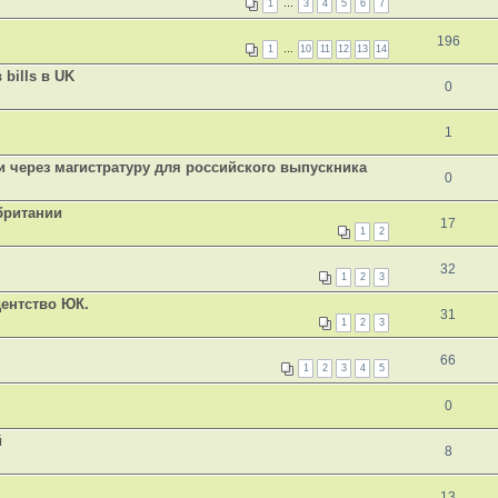
1
…
3
4
5
6
7
196
1
…
10
11
12
13
14
bills в UK
0
1
 через магистратуру для российского выпускника
0
британии
17
1
2
32
1
2
3
дентство ЮК.
31
1
2
3
66
1
2
3
4
5
0
й
8
13