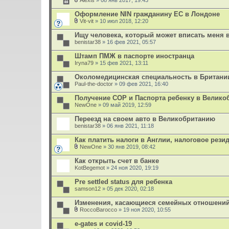
Alexis
» 08 янв 2017, 19:43
В
л
Оформление NIN гражданину ЕС в Лондоне
о
Vit-vit
» 10 июл 2018, 12:20
ж
В
е
л
Ищу человека, который может вписать меня в 
н
о
benistar38
и
» 16 фев 2021, 05:57
ж
я
е
Штамп ПМЖ в паспорте иностранца
н
Iryna79
и
» 15 фев 2021, 13:11
я
Околомедицинская специальность в Британии
Paul-the-doctor
» 09 фев 2021, 16:40
Получение СОР и Паспорта ребенку в Велико
NewOne
» 09 май 2019, 12:59
Переезд на своем авто в Великобританию
benistar38
» 06 янв 2021, 11:18
Как платить налоги в Англии, налоговое рези
NewOne
» 30 янв 2019, 08:42
В
л
Как открыть счет в банке
о
KotBegemot
» 24 ноя 2020, 19:19
ж
е
Pre settled status для ребенка
н
samson12
и
» 05 дек 2020, 02:18
я
Изменения, касающиеся семейных отношени
RoccoBarocco
» 19 ноя 2020, 10:55
В
л
e-gates и covid-19
о