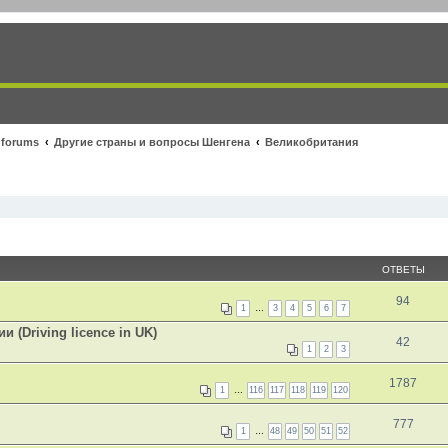
 forums
Другие страны и вопросы Шенгена
Великобритания
ОТВЕТЫ
94
1
…
3
4
5
6
7
(Driving licence in UK)
42
1
2
3
1787
1
…
116
117
118
119
120
777
1
…
48
49
50
51
52