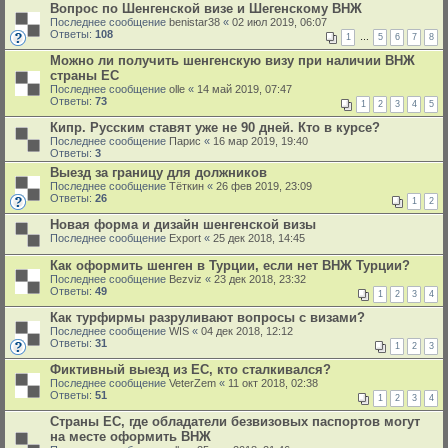
Вопрос по Шенгенской визе и Шегенскому ВНЖ
Последнее сообщение
benistar38
«
02 июл 2019, 06:07
Ответы:
108
1
…
5
6
7
8
Можно ли получить шенгенскую визу при наличии ВНЖ
страны ЕС
Последнее сообщение
olle
«
14 май 2019, 07:47
Ответы:
73
1
2
3
4
5
Кипр. Русским ставят уже не 90 дней. Кто в курсе?
Последнее сообщение
Парис
«
16 мар 2019, 19:40
Ответы:
3
Выезд за границу для должников
Последнее сообщение
Тёткин
«
26 фев 2019, 23:09
Ответы:
26
1
2
Новая форма и дизайн шенгенской визы
Последнее сообщение
Export
«
25 дек 2018, 14:45
Как оформить шенген в Турции, если нет ВНЖ Турции?
Последнее сообщение
Bezviz
«
23 дек 2018, 23:32
Ответы:
49
1
2
3
4
Как турфирмы разруливают вопросы с визами?
Последнее сообщение
WIS
«
04 дек 2018, 12:12
Ответы:
31
1
2
3
Фиктивный выезд из ЕС, кто сталкивался?
Последнее сообщение
VeterZem
«
11 окт 2018, 02:38
Ответы:
51
1
2
3
4
Страны ЕС, где обладатели безвизовых паспортов могут
на месте оформить ВНЖ