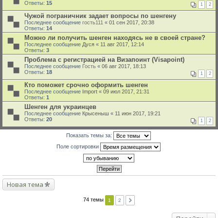
Ответы:
15
1
2
Чужой пограничник задает вопросы по шенгену
Последнее сообщение
гость111
«
01 сен 2017, 20:38
Ответы:
14
Можно ли получить шенген находясь не в своей стране?
Последнее сообщение
Дуся
«
11 авг 2017, 12:14
Ответы:
3
Проблема с регистрацией на Визапоинт (Visapoint)
Последнее сообщение
Гость
«
06 авг 2017, 18:13
Ответы:
18
1
2
Кто поможет срочно оформить шенген
Последнее сообщение
Import
«
09 июл 2017, 21:31
Ответы:
1
Шенген для украинцев
Последнее сообщение
Крысеныш
«
11 июн 2017, 19:21
Ответы:
20
1
2
Показать темы за:
Поле сортировки
Новая тема
74 темы
1
2