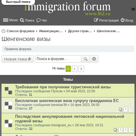
Быстрый поиск
Меню
Поиск
Чат
Регистрация
Вход
Список форумов
Иммиграционные форумы | Immigration forums
Другие страны и вопросы Шенгена
Шенгенские визы
Шенгенские визы
ои
ск
Правила форума
Новая тема
74 темы
1
2
Темы
Требования при получении туристической визы
Последнее сообщение
Пупсик
«
04 май 2023, 22:00
Ответы:
11
Бесплатная шенгенская виза супругу гражданина ЕС
Последнее сообщение
benistar38
«
16 фев 2023, 06:55
Ответы:
27
1
2
Последствия аннулирования литовской национальной
годовой визы
Последнее сообщение
Immigrant_eu
«
28 янв 2023, 19:31
Ответы:
32
1
2
3