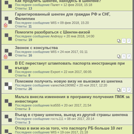
Как продлить Шенген, находясь в Шенгене?
Последнее сообщение
Палет
«
12 фев 2018, 15:18
Ответы:
13
Гарантированный шенген для граждан РФ и СНГ,
Филиппин
Последнее сообщение
WIS
«
09 фев 2018, 15:20
Ответы:
11
Помогите разобраться с Шенген-визой
Последнее сообщение
Andreyy
«
20 янв 2018, 14:00
Ответы:
19
1
2
Звонок с консульства
Последнее сообщение
WIS
«
24 ноя 2017, 01:11
Ответы:
16
1
2
В ЕС перестанут штамповать паспорта иностранцев при
въезде
Последнее сообщение
Export
«
22 ноя 2017, 00:05
Ответы:
8
Поможем получить новую визу не выезжая из шенгена
Последнее сообщение
vanechek190982
«
20 ноя 2017, 12:20
Ответы:
26
1
2
Мальта внесла изменения в программу получения ПМЖ за
инвестиции
Последнее сообщение
kot555
«
20 окт 2017, 21:54
Ответы:
3
Въезд в страну шенгена, выезд из другой страны шенгена
Последнее сообщение
гость111
«
08 окт 2017, 20:14
Ответы:
3
Отказ в визе из-за того, что паспорту РБ больше 10 лет
Последнее сообщение
WIS
«
19 сен 2017, 21:18