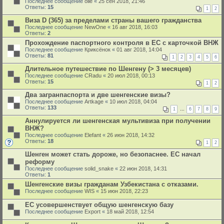
Последнее сообщение
olle
«
25 сен 2018, 21:46
Ответы:
15
1
2
Виза D (365) за пределами страны вашего гражданства
Последнее сообщение
NewOne
«
16 авг 2018, 16:03
Ответы:
2
Прохождение паспортного контроля в ЕС с карточкой ВНЖ
Последнее сообщение
Криксёнок
«
01 авг 2018, 14:04
Ответы:
81
1
2
3
4
5
6
Длительное путешествие по Шенгену (> 3 месяцев)
Последнее сообщение
CRadu
«
20 июл 2018, 00:13
Ответы:
15
1
2
Два загранпаспорта и две шенгенские визы?
Последнее сообщение
Artkage
«
10 июл 2018, 04:04
Ответы:
133
1
…
6
7
8
9
Аннулируется ли шенгенская мультивиза при получении
ВНЖ?
Последнее сообщение
Elefant
«
26 июн 2018, 14:32
Ответы:
18
1
2
Шенген может стать дороже, но безопаснее. ЕС начал
реформу
Последнее сообщение
solid_snake
«
22 июн 2018, 14:31
Ответы:
1
Шенгенские визы гражданам Узбекистана с отказами.
Последнее сообщение
WIS
«
15 июн 2018, 22:23
ЕС усовершенствует общую шенгенскую базу
Последнее сообщение
Export
«
18 май 2018, 12:54