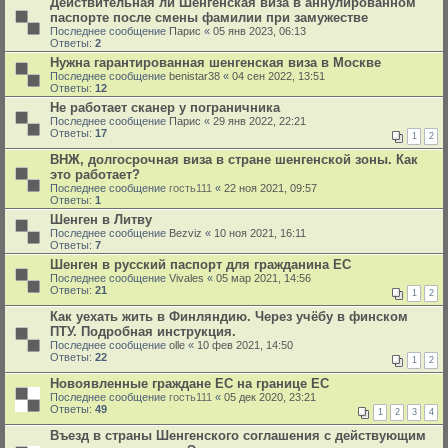
Действительная ли Шенгенская виза в аннулированном
паспорте после смены фамилии при замужестве
Последнее сообщение
Парис
«
05 янв 2023, 06:13
Ответы:
2
Нужна гарантированная шенгенская виза в Москве
Последнее сообщение
benistar38
«
04 сен 2022, 13:51
Ответы:
12
Не работает сканер у пограничника
Последнее сообщение
Парис
«
29 янв 2022, 22:21
Ответы:
17
1
2
ВНЖ, долгосрочная виза в стране шенгенской зоны. Как
это работает?
Последнее сообщение
гость111
«
22 ноя 2021, 09:57
Ответы:
1
Шенген в Литву
Последнее сообщение
Bezviz
«
10 ноя 2021, 16:11
Ответы:
7
Шенген в русский паспорт для гражданина ЕС
Последнее сообщение
Vivales
«
05 мар 2021, 14:56
Ответы:
21
1
2
Как уехать жить в Финляндию. Через учёбу в финском
ПТУ. Подробная инструкция.
Последнее сообщение
olle
«
10 фев 2021, 14:50
Ответы:
22
1
2
Новоявленные граждане ЕС на границе ЕС
Последнее сообщение
гость111
«
05 дек 2020, 23:21
Ответы:
49
1
2
3
4
Въезд в страны Шенгенского соглашения с действующим