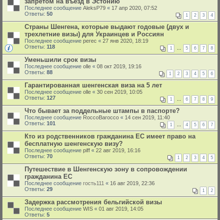
запретом на въезд в Эстонию
Последнее сообщение
AleksP79
«
17 апр 2020, 07:52
Ответы:
50
1
2
3
4
Страны Шенгена, которые выдают годовые (двух и
трехлетние визы) для Украинцев и Россиян
Последнее сообщение
perec
«
27 янв 2020, 18:19
Ответы:
118
1
…
5
6
7
8
Уменьшили срок визы
Последнее сообщение
olle
«
08 окт 2019, 19:16
Ответы:
88
1
2
3
4
5
6
Гарантированная шенгенская виза на 5 лет
Последнее сообщение
olle
«
30 сен 2019, 10:05
Ответы:
127
1
…
6
7
8
9
Что бывает за поддельные штампы в паспорте?
Последнее сообщение
RoccoBarocco
«
14 сен 2019, 11:40
Ответы:
101
1
…
4
5
6
7
Кто из родственников гражданина ЕС имеет право на
бесплатную шенгенскую визу?
Последнее сообщение
piff
«
22 авг 2019, 16:16
Ответы:
70
1
2
3
4
5
Путешествие в Шенгенскую зону в сопровождении
гражданина ЕС
Последнее сообщение
гость111
«
16 авг 2019, 22:36
Ответы:
29
1
2
Задержка рассмотрения бельгийской визы
Последнее сообщение
WIS
«
01 авг 2019, 14:05
Ответы:
5