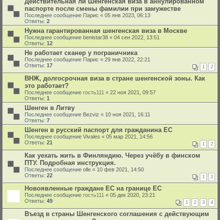
Действительная ли Шенгенская виза в аннулированном
паспорте после смены фамилии при замужестве
Последнее сообщение
Парис
«
05 янв 2023, 06:13
Ответы:
2
Нужна гарантированная шенгенская виза в Москве
Последнее сообщение
benistar38
«
04 сен 2022, 13:51
Ответы:
12
Не работает сканер у пограничника
Последнее сообщение
Парис
«
29 янв 2022, 22:21
Ответы:
17
1
2
ВНЖ, долгосрочная виза в стране шенгенской зоны. Как
это работает?
Последнее сообщение
гость111
«
22 ноя 2021, 09:57
Ответы:
1
Шенген в Литву
Последнее сообщение
Bezviz
«
10 ноя 2021, 16:11
Ответы:
7
Шенген в русский паспорт для гражданина ЕС
Последнее сообщение
Vivales
«
05 мар 2021, 14:56
Ответы:
21
1
2
Как уехать жить в Финляндию. Через учёбу в финском
ПТУ. Подробная инструкция.
Последнее сообщение
olle
«
10 фев 2021, 14:50
Ответы:
22
1
2
Новоявленные граждане ЕС на границе ЕС
Последнее сообщение
гость111
«
05 дек 2020, 23:21
Ответы:
49
1
2
3
4
Въезд в страны Шенгенского соглашения с действующим