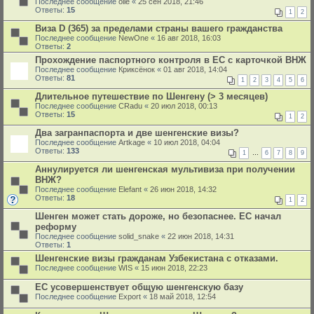
Последнее сообщение
olle
«
25 сен 2018, 21:46
Ответы:
15
1
2
Виза D (365) за пределами страны вашего гражданства
Последнее сообщение
NewOne
«
16 авг 2018, 16:03
Ответы:
2
Прохождение паспортного контроля в ЕС с карточкой ВНЖ
Последнее сообщение
Криксёнок
«
01 авг 2018, 14:04
Ответы:
81
1
2
3
4
5
6
Длительное путешествие по Шенгену (> 3 месяцев)
Последнее сообщение
CRadu
«
20 июл 2018, 00:13
Ответы:
15
1
2
Два загранпаспорта и две шенгенские визы?
Последнее сообщение
Artkage
«
10 июл 2018, 04:04
Ответы:
133
1
…
6
7
8
9
Аннулируется ли шенгенская мультивиза при получении
ВНЖ?
Последнее сообщение
Elefant
«
26 июн 2018, 14:32
Ответы:
18
1
2
Шенген может стать дороже, но безопаснее. ЕС начал
реформу
Последнее сообщение
solid_snake
«
22 июн 2018, 14:31
Ответы:
1
Шенгенские визы гражданам Узбекистана с отказами.
Последнее сообщение
WIS
«
15 июн 2018, 22:23
ЕС усовершенствует общую шенгенскую базу
Последнее сообщение
Export
«
18 май 2018, 12:54