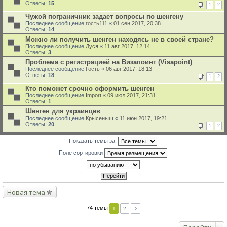
Ответы:
15
1
2
Чужой пограничник задает вопросы по шенгену
Последнее сообщение
гость111
«
01 сен 2017, 20:38
Ответы:
14
Можно ли получить шенген находясь не в своей стране?
Последнее сообщение
Дуся
«
11 авг 2017, 12:14
Ответы:
3
Проблема с регистрацией на Визапоинт (Visapoint)
Последнее сообщение
Гость
«
06 авг 2017, 18:13
Ответы:
18
1
2
Кто поможет срочно оформить шенген
Последнее сообщение
Import
«
09 июл 2017, 21:31
Ответы:
1
Шенген для украинцев
Последнее сообщение
Крысеныш
«
11 июн 2017, 19:21
Ответы:
20
1
2
Показать темы за:
Поле сортировки
Новая тема
74 темы
1
2