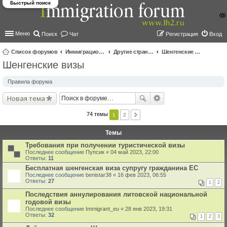
Быстрый поиск
Меню
Поиск
Чат
Регистрация
Вход
Список форумов
Иммиграционные форумы | Immigration forums
Другие страны и вопросы Шенгена
Шенгенские визы
Шенгенские визы
ои
ск
Правила форума
Новая тема
74 темы
1
2
Темы
Требования при получении туристической визы
Последнее сообщение
Пупсик
«
04 май 2023, 22:00
Ответы:
11
Бесплатная шенгенская виза супругу гражданина ЕС
Последнее сообщение
benistar38
«
16 фев 2023, 06:55
Ответы:
27
1
2
Последствия аннулирования литовской национальной
годовой визы
Последнее сообщение
Immigrant_eu
«
28 янв 2023, 19:31
Ответы:
32
1
2
3