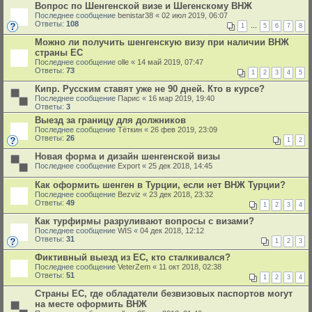
Вопрос по Шенгенской визе и Шегенскому ВНЖ
Последнее сообщение
benistar38
«
02 июл 2019, 06:07
Ответы:
108
1
…
5
6
7
8
Можно ли получить шенгенскую визу при наличии ВНЖ
страны ЕС
Последнее сообщение
olle
«
14 май 2019, 07:47
Ответы:
73
1
2
3
4
5
Кипр. Русским ставят уже не 90 дней. Кто в курсе?
Последнее сообщение
Парис
«
16 мар 2019, 19:40
Ответы:
3
Выезд за границу для должников
Последнее сообщение
Тёткин
«
26 фев 2019, 23:09
Ответы:
26
1
2
Новая форма и дизайн шенгенской визы
Последнее сообщение
Export
«
25 дек 2018, 14:45
Как оформить шенген в Турции, если нет ВНЖ Турции?
Последнее сообщение
Bezviz
«
23 дек 2018, 23:32
Ответы:
49
1
2
3
4
Как турфирмы разруливают вопросы с визами?
Последнее сообщение
WIS
«
04 дек 2018, 12:12
Ответы:
31
1
2
3
Фиктивный выезд из ЕС, кто сталкивался?
Последнее сообщение
VeterZem
«
11 окт 2018, 02:38
Ответы:
51
1
2
3
4
Страны ЕС, где обладатели безвизовых паспортов могут
на месте оформить ВНЖ