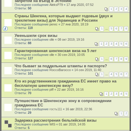
запретом на въезд в Эстонию
Последнее сообщение
AleksP79
«
17 апр 2020, 07:52
Ответы:
50
1
2
3
4
Страны Шенгена, которые выдают годовые (двух и
трехлетние визы) для Украинцев и Россиян
Последнее сообщение
perec
«
27 янв 2020, 18:19
Ответы:
118
1
…
5
6
7
8
Уменьшили срок визы
Последнее сообщение
olle
«
08 окт 2019, 19:16
Ответы:
88
1
2
3
4
5
6
Гарантированная шенгенская виза на 5 лет
Последнее сообщение
olle
«
30 сен 2019, 10:05
Ответы:
127
1
…
6
7
8
9
Что бывает за поддельные штампы в паспорте?
Последнее сообщение
RoccoBarocco
«
14 сен 2019, 11:40
Ответы:
101
1
…
4
5
6
7
Кто из родственников гражданина ЕС имеет право на
бесплатную шенгенскую визу?
Последнее сообщение
piff
«
22 авг 2019, 16:16
Ответы:
70
1
2
3
4
5
Путешествие в Шенгенскую зону в сопровождении
гражданина ЕС
Последнее сообщение
гость111
«
16 авг 2019, 22:36
Ответы:
29
1
2
Задержка рассмотрения бельгийской визы
Последнее сообщение
WIS
«
01 авг 2019, 14:05
Ответы:
5