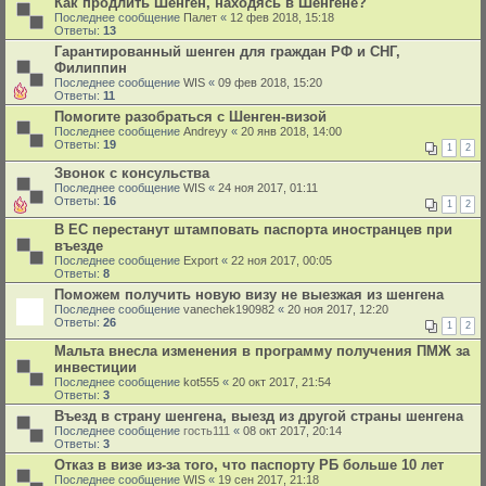
Как продлить Шенген, находясь в Шенгене?
Последнее сообщение
Палет
«
12 фев 2018, 15:18
Ответы:
13
Гарантированный шенген для граждан РФ и СНГ,
Филиппин
Последнее сообщение
WIS
«
09 фев 2018, 15:20
Ответы:
11
Помогите разобраться с Шенген-визой
Последнее сообщение
Andreyy
«
20 янв 2018, 14:00
Ответы:
19
1
2
Звонок с консульства
Последнее сообщение
WIS
«
24 ноя 2017, 01:11
Ответы:
16
1
2
В ЕС перестанут штамповать паспорта иностранцев при
въезде
Последнее сообщение
Export
«
22 ноя 2017, 00:05
Ответы:
8
Поможем получить новую визу не выезжая из шенгена
Последнее сообщение
vanechek190982
«
20 ноя 2017, 12:20
Ответы:
26
1
2
Мальта внесла изменения в программу получения ПМЖ за
инвестиции
Последнее сообщение
kot555
«
20 окт 2017, 21:54
Ответы:
3
Въезд в страну шенгена, выезд из другой страны шенгена
Последнее сообщение
гость111
«
08 окт 2017, 20:14
Ответы:
3
Отказ в визе из-за того, что паспорту РБ больше 10 лет
Последнее сообщение
WIS
«
19 сен 2017, 21:18