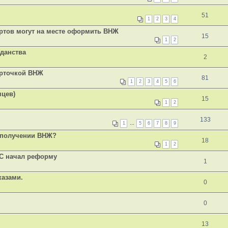
51
1
2
3
4
ортов могут на месте оформить ВНЖ
15
1
2
жданства
2
арточкой ВНЖ
81
1
2
3
4
5
6
яцев)
15
1
2
133
1
…
5
6
7
8
9
и получении ВНЖ?
18
1
2
ЕС начал реформу
1
казами.
0
0
13