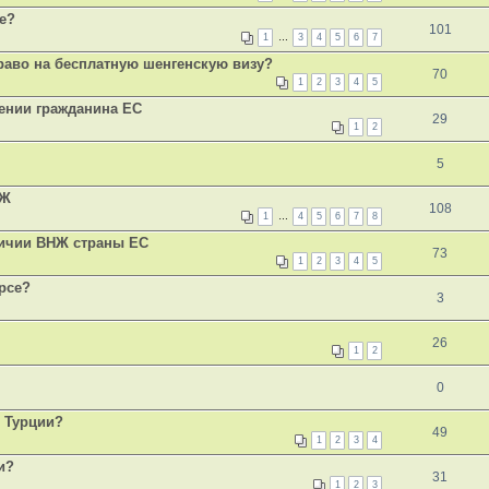
е?
101
1
…
3
4
5
6
7
раво на бесплатную шенгенскую визу?
70
1
2
3
4
5
ении гражданина ЕС
29
1
2
5
НЖ
108
1
…
4
5
6
7
8
личии ВНЖ страны ЕС
73
1
2
3
4
5
урсе?
3
26
1
2
0
Ж Турции?
49
1
2
3
4
и?
31
1
2
3