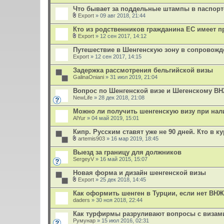
В
я
л
Что бывает за поддельные штампы в паспорт
о
Export
» 09 авг 2018, 21:44
ж
В
е
л
Кто из родственников гражданина ЕС имеет п
н
о
и
Export
» 12 сен 2017, 14:12
ж
В
я
е
л
Путешествие в Шенгенскую зону в сопровожд
н
о
Export
и
» 12 сен 2017, 14:15
ж
я
е
Задержка рассмотрения бельгийской визы
н
GalinaOniani
и
» 31 июл 2019, 21:04
я
Вопрос по Шенгенской визе и Шегенскому В
NewLife
» 28 дек 2018, 21:08
Можно ли получить шенгенскую визу при на
AlYur
» 04 май 2019, 15:01
Кипр. Русским ставят уже не 90 дней. Кто в к
artemis903
» 16 мар 2019, 18:45
В
л
Выезд за границу для должников
о
SergeyV
» 16 май 2015, 15:07
ж
е
Новая форма и дизайн шенгенской визы
н
и
Export
» 25 дек 2018, 14:45
В
я
л
Как оформить шенген в Турции, если нет ВН
о
daders
» 30 ноя 2018, 22:44
ж
е
Как турфирмы разруливают вопросы с визам
н
Румунар
и
» 15 июл 2016, 02:31