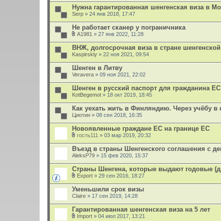
Нужна гарантированная шенгенская виза в М
Serp
» 24 янв 2018, 17:47
Не работает сканер у пограничника
A1981
» 27 янв 2022, 11:28
В
л
ВНЖ, долгосрочная виза в стране шенгенской 
о
Kaspirskiy
» 22 ноя 2021, 09:54
ж
е
Шенген в Литву
н
Veravera
и
» 09 ноя 2021, 22:02
я
Шенген в русский паспорт для гражданина ЕС
KotBegemot
» 18 окт 2019, 18:45
Как уехать жить в Финляндию. Через учёбу в
Циотин
» 08 сен 2018, 16:35
Новоявленные граждане ЕС на границе ЕС
гость111
» 03 мар 2019, 20:32
В
л
Въезд в страны Шенгенского соглашения с д
о
AleksP79
» 15 фев 2020, 15:37
ж
е
Страны Шенгена, которые выдают годовые (дв
н
и
Export
» 29 сен 2016, 18:27
В
я
л
Уменьшили срок визы
о
Claire
» 17 сен 2019, 14:28
ж
е
Гарантированная шенгенская виза на 5 лет
н
и
Import
» 04 июл 2017, 13:21