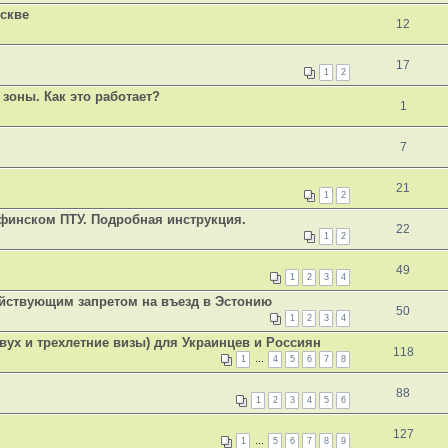
оскве
12
17
1
2
зоны. Как это работает?
1
7
21
1
2
 финском ПТУ. Подробная инструкция.
22
1
2
49
1
2
3
4
ействующим запретом на въезд в Эстонию
50
1
2
3
4
ух и трехлетние визы) для Украинцев и Россиян
118
1
…
4
5
6
7
8
88
1
2
3
4
5
6
127
1
…
5
6
7
8
9