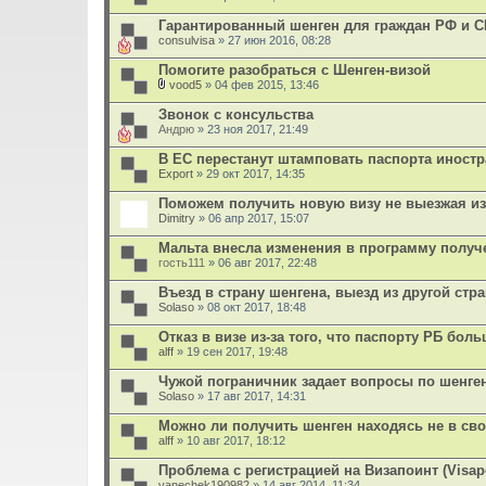
Гарантированный шенген для граждан РФ и С
consulvisa
» 27 июн 2016, 08:28
Помогите разобраться с Шенген-визой
vood5
» 04 фев 2015, 13:46
В
л
Звонок с консульства
о
Андрю
» 23 ноя 2017, 21:49
ж
е
В ЕС перестанут штамповать паспорта иностр
н
Export
и
» 29 окт 2017, 14:35
я
Поможем получить новую визу не выезжая из
Dimitry
» 06 апр 2017, 15:07
Мальта внесла изменения в программу получ
гость111
» 06 авг 2017, 22:48
Въезд в страну шенгена, выезд из другой стр
Solaso
» 08 окт 2017, 18:48
Отказ в визе из-за того, что паспорту РБ боль
alff
» 19 сен 2017, 19:48
Чужой пограничник задает вопросы по шенге
Solaso
» 17 авг 2017, 14:31
Можно ли получить шенген находясь не в сво
alff
» 10 авг 2017, 18:12
Проблема с регистрацией на Визапоинт (Visapo
vanechek190982
» 14 авг 2014, 11:34