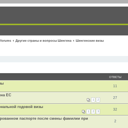
 forums
Другие страны и вопросы Шенгена
Шенгенские визы
ОТВЕТЫ
зы
11
ина ЕС
27
1
2
ональной годовой визы
32
1
2
3
ированном паспорте после смены фамилии при
2