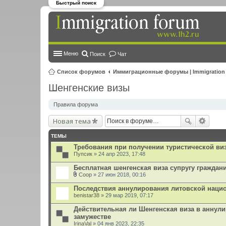
Быстрый поиск
Меню
Поиск
Чат
Список форумов
Иммиграционные форумы | Immigration
Шенгенские визы
Правила форума
Новая тема
ТЕМЫ
Требования при получении туристической ви
Пупсик
» 24 апр 2023, 17:48
Бесплатная шенгенская виза супругу граждан
Coop
» 27 июн 2018, 00:16
В
л
Последствия аннулирования литовской наци
о
benistar38
» 29 мар 2019, 07:17
ж
е
Действительная ли Шенгенская виза в аннул
н
замужестве
и
я
IrinaVal
» 04 янв 2023, 22:35