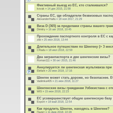
я
Фиктивный выезд из ЕС, кто сталкивался?
kovak
» 14 дек 2015, 21:58
Страны ЕС, где обладатели безвизовых пасп
AlexanderHaifa
» 18 ноя 2017, 21:29
Виза D (365) за пределами страны вашего гра
Dimitry
» 16 авг 2018, 10:45
Прохождение паспортного контроля в ЕС с к
zibi
» 25 июл 2018, 13:44
Длительное путешествие по Шенгену (> 3 мес
CRadu
» 18 июл 2018, 22:59
Два загранпаспорта и две шенгенские визы?
Roman111
» 30 окт 2015, 21:46
Аннулируется ли шенгенская мультивиза пр
Elefant
» 20 июн 2018, 17:16
Шенген может стать дороже, но безопаснее. 
Vadimka405
» 21 июн 2018, 11:27
Шенгенские визы гражданам Узбекистана с от
WIS
» 15 июн 2018, 22:23
ЕС усовершенствует общую шенгенскую базу
Export
» 18 май 2018, 12:54
Как продлить Шенген, находясь в Шенгене?
Палет
» 11 фев 2018, 22:28