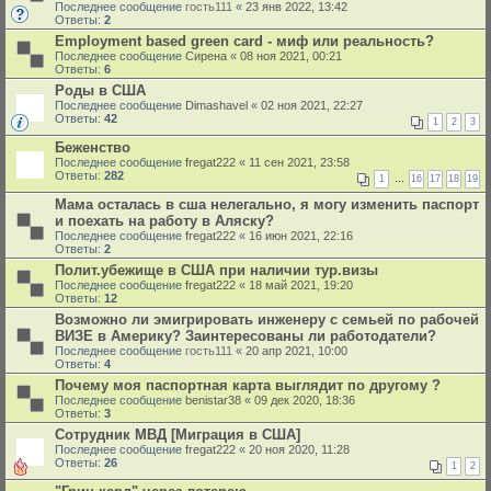
Последнее сообщение
гость111
«
23 янв 2022, 13:42
Ответы:
2
Employment based green card - миф или реальность?
Последнее сообщение
Сирена
«
08 ноя 2021, 00:21
Ответы:
6
Роды в США
Последнее сообщение
Dimashavel
«
02 ноя 2021, 22:27
Ответы:
42
1
2
3
Беженство
Последнее сообщение
fregat222
«
11 сен 2021, 23:58
Ответы:
282
1
…
16
17
18
19
Мама осталась в сша нелегально, я могу изменить паспорт
и поехать на работу в Аляску?
Последнее сообщение
fregat222
«
16 июн 2021, 22:16
Ответы:
2
Полит.убежище в США при наличии тур.визы
Последнее сообщение
fregat222
«
18 май 2021, 19:20
Ответы:
12
Возможно ли эмигрировать инженеру с семьей по рабочей
ВИЗЕ в Америку? Зaинтересованы ли работодатели?
Последнее сообщение
гость111
«
20 апр 2021, 10:00
Ответы:
4
Почему моя паспортная карта выглядит по другому ?
Последнее сообщение
benistar38
«
09 дек 2020, 18:36
Ответы:
3
Сотрудник МВД [Миграция в США]
Последнее сообщение
fregat222
«
20 ноя 2020, 11:28
Ответы:
26
1
2