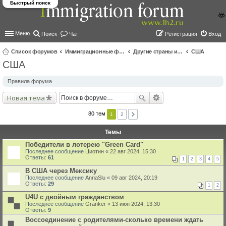
Быстрый поиск
Меню
Поиск
Чат
Регистрация
Вход
Список форумов
Иммиграционные форумы | Immigration forums
Другие страны и вопросы Шенгена
США
США
ои
ск
Правила форума
Новая тема
80 тем
1
2
Темы
Победители в лотерею "Green Card"
Последнее сообщение
Циотин
«
22 авг 2024, 15:30
Ответы:
61
1
2
3
4
5
В США через Мексику
Последнее сообщение
AnnaSlu
«
09 авг 2024, 20:19
Ответы:
29
1
2
U4U c двойным гражданством
Последнее сообщение
Granker
«
13 июн 2024, 13:30
Ответы:
9
Воссоединение с родителями-сколько времени ждать