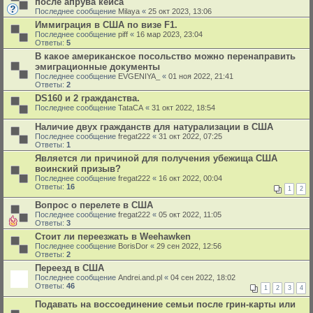
после апрува кейса
Последнее сообщение
Milaya
«
25 окт 2023, 13:06
Иммиграция в США по визе F1.
Последнее сообщение
piff
«
16 мар 2023, 23:04
Ответы:
5
В какое американское посольство можно перенаправить
эмиграционные документы
Последнее сообщение
EVGENIYA_
«
01 ноя 2022, 21:41
Ответы:
2
DS160 и 2 гражданства.
Последнее сообщение
TataCA
«
31 окт 2022, 18:54
Наличие двух гражданств для натурализации в США
Последнее сообщение
fregat222
«
31 окт 2022, 07:25
Ответы:
1
Является ли причиной для получения убежища США
воинский призыв?
Последнее сообщение
fregat222
«
16 окт 2022, 00:04
Ответы:
16
1
2
Вопрос о перелете в США
Последнее сообщение
fregat222
«
05 окт 2022, 11:05
Ответы:
3
Стоит ли переезжать в Weehawken
Последнее сообщение
BorisDor
«
29 сен 2022, 12:56
Ответы:
2
Переезд в США
Последнее сообщение
Andrei.and.pl
«
04 сен 2022, 18:02
Ответы:
46
1
2
3
4
Подавать на воссоединение семьи после грин-карты или