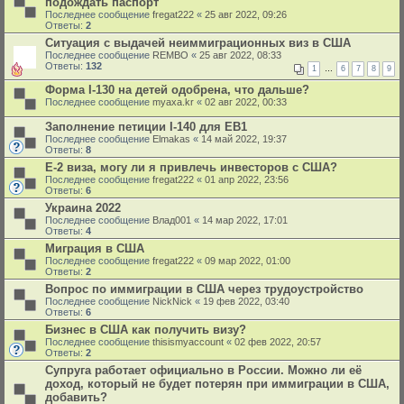
подождать паспорт
Последнее сообщение
fregat222
«
25 авг 2022, 09:26
Ответы:
2
Ситуация с выдачей неиммиграционных виз в США
Последнее сообщение
REMBO
«
25 авг 2022, 08:33
Ответы:
132
1
…
6
7
8
9
Форма I-130 на детей одобрена, что дальше?
Последнее сообщение
myaxa.kr
«
02 авг 2022, 00:33
Заполнение петиции I-140 для EB1
Последнее сообщение
Elmakas
«
14 май 2022, 19:37
Ответы:
8
E-2 виза, могу ли я привлечь инвесторов с США?
Последнее сообщение
fregat222
«
01 апр 2022, 23:56
Ответы:
6
Украина 2022
Последнее сообщение
Влад001
«
14 мар 2022, 17:01
Ответы:
4
Миграция в США
Последнее сообщение
fregat222
«
09 мар 2022, 01:00
Ответы:
2
Вопрос по иммиграции в США через трудоустройство
Последнее сообщение
NickNick
«
19 фев 2022, 03:40
Ответы:
6
Бизнес в США как получить визу?
Последнее сообщение
thisismyaccount
«
02 фев 2022, 20:57
Ответы:
2
Cупруга работает официально в России. Можно ли её
доход, который не будет потерян при иммиграции в США,
добавить?