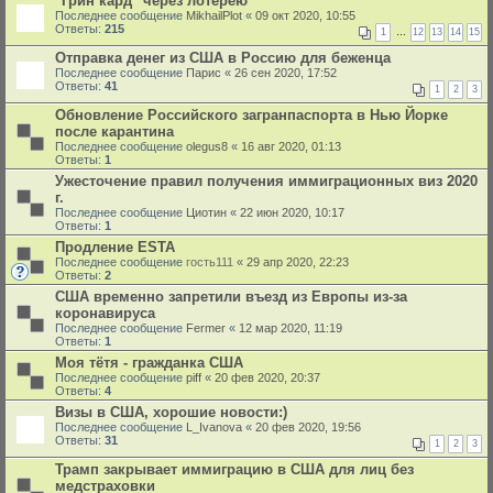
"Грин кард" через лотерею
Последнее сообщение
MikhailPlot
«
09 окт 2020, 10:55
Ответы:
215
1
…
12
13
14
15
Отправка денег из США в Россию для беженца
Последнее сообщение
Парис
«
26 сен 2020, 17:52
Ответы:
41
1
2
3
Обновление Российского загранпаспорта в Нью Йорке
после карантина
Последнее сообщение
olegus8
«
16 авг 2020, 01:13
Ответы:
1
Ужесточение правил получения иммиграционных виз 2020
г.
Последнее сообщение
Циотин
«
22 июн 2020, 10:17
Ответы:
1
Продление ESTA
Последнее сообщение
гость111
«
29 апр 2020, 22:23
Ответы:
2
США временно запретили въезд из Европы из-за
коронавируса
Последнее сообщение
Fermer
«
12 мар 2020, 11:19
Ответы:
1
Моя тётя - гражданка США
Последнее сообщение
piff
«
20 фев 2020, 20:37
Ответы:
4
Визы в США, хорошие новости:)
Последнее сообщение
L_Ivanova
«
20 фев 2020, 19:56
Ответы:
31
1
2
3
Трамп закрывает иммиграцию в США для лиц без
медстраховки