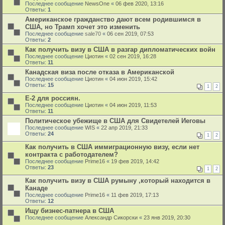
Последнее сообщение
NewsOne
«
06 фев 2020, 13:16
Ответы:
1
Американское гражданство дают всем родившимся в
США, но Трамп хочет это изменить
Последнее сообщение
sale70
«
06 сен 2019, 07:53
Ответы:
2
Как получить визу в США в разгар дипломатических войн
Последнее сообщение
Циотин
«
02 сен 2019, 16:28
Ответы:
11
Канадская виза после отказа в Американской
Последнее сообщение
Циотин
«
04 июн 2019, 15:42
Ответы:
15
1
2
Е-2 для россиян.
Последнее сообщение
Циотин
«
04 июн 2019, 11:53
Ответы:
11
Политическое убежище в США для Свидетелей Иеговы
Последнее сообщение
WIS
«
22 апр 2019, 21:33
Ответы:
24
1
2
Как получить в США иммиграционную визу, если нет
контракта с работодателем?
Последнее сообщение
Prime16
«
19 фев 2019, 14:42
Ответы:
23
1
2
Как получить визу в США румыну ,который находится в
Канаде
Последнее сообщение
Prime16
«
11 фев 2019, 17:13
Ответы:
12
Ищу бизнес-патнера в США
Последнее сообщение
Александр Сикорски
«
23 янв 2019, 20:30