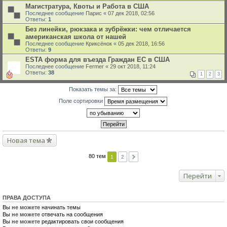
Магистратура, Квоты и Работа в США
Последнее сообщение
Парис
«
07 дек 2018, 02:56
Ответы:
1
Без линейки, рюкзака и зубрёжки: чем отличается
американская школа от нашей
Последнее сообщение
Криксёнок
«
05 дек 2018, 16:56
Ответы:
9
ESTA форма для въезда Граждан ЕС в США
Последнее сообщение
Fermer
«
29 окт 2018, 11:24
Ответы:
38
1
2
3
Показать темы за:
Поле сортировки
Новая тема
80 тем
1
2
Перейти
ПРАВА ДОСТУПА
Вы
не можете
начинать темы
Вы
не можете
отвечать на сообщения
Вы
не можете
редактировать свои сообщения