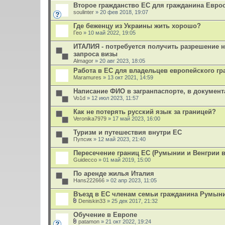
Второе гражданство ЕС для гражданина Евро
soulinter
» 20 фев 2018, 19:07
Где беженцу из Украины жить хорошо?
Гео
» 10 май 2022, 19:05
ИТАЛИЯ - потребуется получить разрешение 
запроса визы
Almagor
» 20 авг 2023, 18:05
Работа в ЕС для владельцев европейского гр
Maramures
» 13 окт 2021, 14:59
Написание ФИО в загранпаспорте, в документа
Vo1d
» 12 июл 2023, 11:57
Как не потерять русский язык за границей?
Veronika7979
» 17 май 2023, 16:00
Туризм и путешествия внутри ЕС
Пупсик
» 12 май 2023, 21:40
Пересечение границ ЕС (Румынии и Венгрии в
Guidecco
» 01 май 2019, 15:00
По аренде жилья Италия
Hans222666
» 02 апр 2023, 11:05
Въезд в ЕС членам семьи гражданина Румын
Deniskin33
» 25 дек 2017, 21:32
В
л
Обучение в Европе
о
patamon
» 21 окт 2022, 19:24
ж