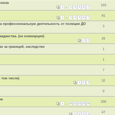
союза
103
1
…
3
4
5
6
7
91
1
…
3
4
5
6
7
на профессиональную деятельность от полиции ДО
3
ажданства. (не коммерция)
26
1
2
х за границей, наследство
1
1
7
 том числе)
32
1
2
3
0
ии
200
1
…
10
11
12
13
14
47
1
2
3
4