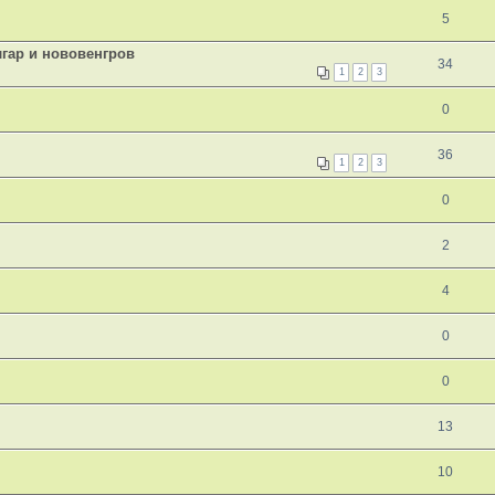
5
гар и нововенгров
34
1
2
3
0
36
1
2
3
0
2
4
0
0
13
10