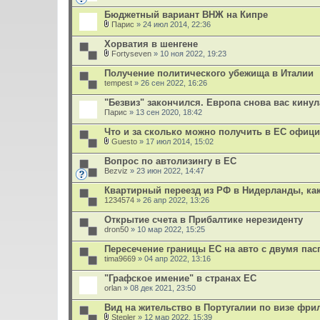
В
е
л
Бюджетный вариант ВНЖ на Кипре
н
о
и
Парис
» 24 июл 2014, 22:36
ж
В
я
е
л
Хорватия в шенгене
н
о
и
Fortyseven
» 10 ноя 2022, 19:23
ж
В
я
е
л
Получение политического убежища в Италии
н
о
tempest
и
» 26 сен 2022, 16:26
ж
я
е
"Безвиз" закончился. Европа снова вас кинул
н
Парис
и
» 13 сен 2020, 18:42
я
Что и за сколько можно получить в ЕС офиц
Guesto
» 17 июл 2014, 15:02
В
л
Вопрос по автолизингу в ЕС
о
Bezviz
» 23 июн 2022, 14:47
ж
е
Квартирный переезд из РФ в Нидерланды, ка
н
1234574
и
» 26 апр 2022, 13:26
я
Открытие счета в Прибалтике нерезиденту
dron50
» 10 мар 2022, 15:25
Пересечение границы ЕС на авто с двумя па
tima9669
» 04 апр 2022, 13:16
"Графское имение" в странах ЕС
orlan
» 08 дек 2021, 23:50
Вид на жительство в Португалии по визе фри
Stepler
» 12 мар 2022, 15:39