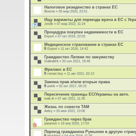
В
л
Налоговое резиденство в странах ЕС
о
Bourne
» 05 мар 2020, 23:51
ж
е
Ищу варианты для переезда врача в ЕС с Ук
н
Jestik
и
» 07 мар 2022, 11:24
я
Процедура покупки недвижимости в ЕС
Export
» 07 окт 2016, 22:02
Медицинское страхование в странах ЕС
Export
» 11 окт 2016, 14:42
В
л
Гражданство Латвии по замужеству
о
Galinabrit
» 20 сен 2021, 19:48
ж
е
Фриланс в ЕС
н
и
roman boy
» 11 авг 2021, 02:13
В
я
л
Замена прав и/или вторые права
о
psklx
» 02 окт 2017, 09:15
ж
В
е
л
Пересечение границы ЕС/Украины на авто.
н
о
mak.ih
и
» 07 авг 2021, 11:36
ж
я
е
Жизнь по совести ТАМ
н
Aelxy
и
» 20 июн 2021, 13:06
я
Гражданство через брак
patamon
» 19 апр 2020, 17:03
Переезд гражданина Румынии в другую стран
NickNick
» 04 ноя 2019, 11:35