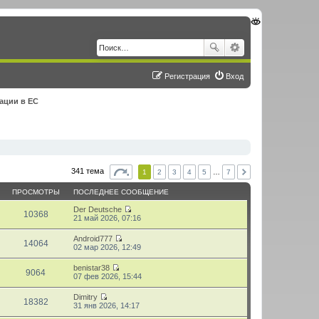
Регистрация
Вход
ации в ЕС
341 тема
1
2
3
4
5
…
7
ПРОСМОТРЫ
ПОСЛЕДНЕЕ СООБЩЕНИЕ
Der Deutsche
10368
П
21 май 2026, 07:16
е
р
Android777
е
14064
П
02 мар 2026, 12:49
й
е
т
р
benistar38
и
е
9064
П
07 фев 2026, 15:44
к
й
е
п
т
р
о
Dimitry
и
е
18382
с
П
31 янв 2026, 14:17
к
й
л
е
п
т