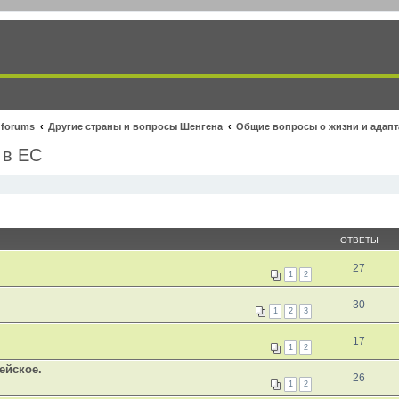
 forums
Другие страны и вопросы Шенгена
Общие вопросы о жизни и адапт
 в ЕС
ОТВЕТЫ
27
1
2
30
1
2
3
17
1
2
ейское.
26
1
2