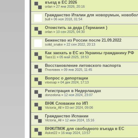
въезд в ЕС 2026
orlan
» 27 янв 2026, 20:16
Гражданство Италии для новорумын, новобол
bull
» 06 ноя 2018, 01:54
Отомстить за деда ( Германия )
orlan
» 10 сен 2025, 04:30
Беженство из России после 21.09.2022
solid_snake
» 22 сен 2022, 20:13
Как заехать в ЕС из Украины гражданину РФ
Tass11
» 05 май 2025, 18:53
Восстановление литовского паспорта
Пчеловек
» 09 янв 2025, 11:45
Вопрос о депортации
visesap
» 04 дек 2024, 17:13
Регистрация в Нидерландах
donzelona
» 12 ноя 2024, 23:07
ВНЖ Словакии по ИП
Victoria_All
» 03 окт 2024, 09:06
Гражданство Испании
Victoria_All
» 12 июн 2024, 15:16
ВНЖ/ПМЖ для свободного въезда в ЕС
Asket22
» 16 мар 2024, 13:57