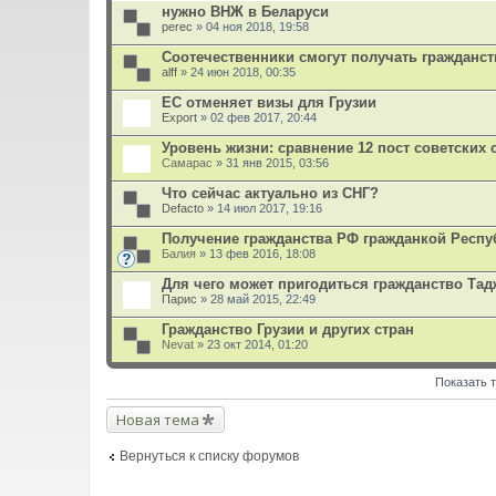
л
нужно ВНЖ в Беларуси
о
perec
» 04 ноя 2018, 19:58
ж
е
Соотечественники смогут получать гражданс
н
alff
и
» 24 июн 2018, 00:35
я
ЕС отменяет визы для Грузии
Export
» 02 фев 2017, 20:44
Уровень жизни: сравнение 12 пост советских 
Самарас
» 31 янв 2015, 03:56
Что сейчас актуально из СНГ?
Defacto
» 14 июл 2017, 19:16
Получение гражданства РФ гражданкой Респу
Балия
» 13 фев 2016, 18:08
Для чего может пригодиться гражданство Тад
Парис
» 28 май 2015, 22:49
Гражданство Грузии и других стран
Nevat
» 23 окт 2014, 01:20
Показать 
Новая тема
Вернуться к списку форумов