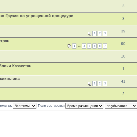
3
тво Грузии по упрощенной процедуре
3
39
1
2
3
стран
90
1
…
3
4
5
6
7
10
блики Казахстан
1
жикистана
41
1
2
3
2
темы за:
Поле сортировки