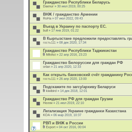
Гражданство Республики Беларусь
Daenur
» 30 июл 2019, 00:25
ВНЖ / гражданство Армении
RoHa
» 07 июл 2022, 09:43
Въезд в Украину по паспорту ЕС.
bull
» 17 янв 2019, 01:22
В Кыргызстане предложили предоставлять гра
гость111
» 08 дек 2020, 17:34
Гражданство Республики Таджикистан
MihAst
» 22 апр 2016, 23:23
В
л
Гражданство Белоруссии для граждан РФ
о
orlan
» 21 апр 2020, 12:33
ж
е
Как открыть банковский счёт гражданину Рос
н
гость111
и
» 26 апр 2020, 13:00
я
Подскажите по загсу/архиву Беларуси
kiwibird
» 14 дек 2018, 12:01
В
л
Гражданство РФ для граждан Грузии
о
Нелли
» 21 июл 2019, 22:10
ж
е
Легализация Украине гражданки Казахстана
н
KOA
и
» 06 мар 2019, 10:37
я
РВП и ВНЖ в России
Export
» 04 окт 2016, 00:04
В