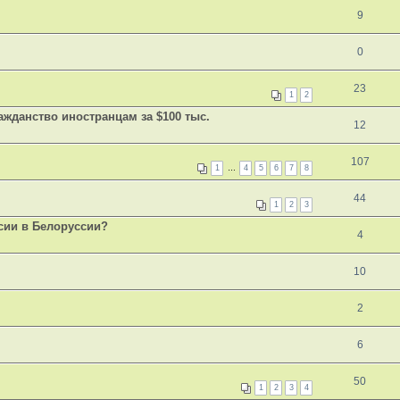
9
0
23
1
2
жданство иностранцам за $100 тыс.
12
107
1
…
4
5
6
7
8
44
1
2
3
сии в Белоруссии?
4
10
2
6
50
1
2
3
4