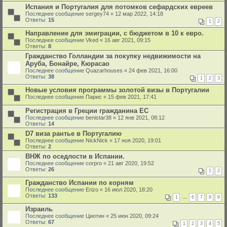
Испания и Португалия для потомков сефардских евреев
Последнее сообщение
sergey74
«
12 мар 2022, 14:18
Ответы:
15
1
2
Направление для эмиграции, с бюджетом в 10 к евро.
Последнее сообщение
Vked
«
16 авг 2021, 09:15
Ответы:
8
Гражданство Голландии за покупку недвижимости на
Аруба, Бонайре, Кюрасао
Последнее сообщение
Quazarhouses
«
24 фев 2021, 16:00
Ответы:
38
1
2
3
Новые условия программы золотой визы в Португалии
Последнее сообщение
Парис
«
15 фев 2021, 17:41
Регистрация в Греции гражданина ЕС
Последнее сообщение
benistar38
«
12 янв 2021, 08:12
Ответы:
14
D7 виза рантье в Португалию
Последнее сообщение
NickNick
«
17 ноя 2020, 19:01
Ответы:
2
ВНЖ по оседлости в Испании.
Последнее сообщение
corpro
«
21 авг 2020, 19:52
Ответы:
26
1
2
Гражданство Испании по корням
Последнее сообщение
Erizo
«
16 июл 2020, 18:20
Ответы:
133
1
…
6
7
8
9
Израиль
Последнее сообщение
Циотин
«
25 июн 2020, 09:24
Ответы:
67
1
2
3
4
5