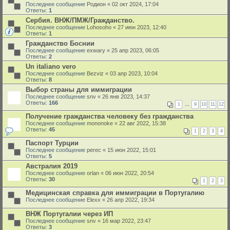
Последнее сообщение
Родион
«
02 окт 2024, 17:04
Ответы:
1
Сербия. ВНЖ/ПМЖ/Гражданство.
Последнее сообщение
Lohosoho
«
27 июн 2023, 12:40
Ответы:
1
Гражданство Боснии
Последнее сообщение
exwary
«
25 апр 2023, 06:05
Ответы:
2
Un italiano vero
Последнее сообщение
Bezviz
«
03 апр 2023, 10:04
Ответы:
8
Выбор страны для иммиграции
Последнее сообщение
snv
«
26 янв 2023, 14:37
Ответы:
166
1
…
9
10
11
12
Получение гражданства человеку без гражданства
Последнее сообщение
mononoke
«
22 авг 2022, 15:38
Ответы:
45
1
2
3
4
Паспорт Турции
Последнее сообщение
perec
«
15 июн 2022, 15:01
Ответы:
5
Австралия 2019
Последнее сообщение
orlan
«
06 июн 2022, 20:54
Ответы:
30
1
2
3
Медицинская справка для иммиграции в Португалию
Последнее сообщение
Elexx
«
26 апр 2022, 19:34
ВНЖ Португалии через ИП
Последнее сообщение
snv
«
16 мар 2022, 23:47
Ответы:
3