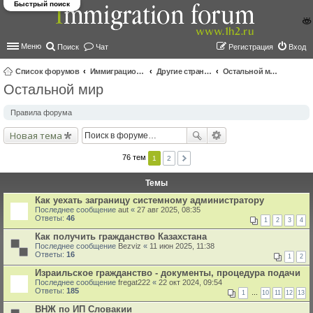
Быстрый поиск
Меню
Поиск
Чат
Регистрация
Вход
Список форумов
Иммиграционные форумы | Immigration forums
Другие страны и вопросы Шенгена
Остальной мир
Остальной мир
ои
ск
Правила форума
Новая тема
76 тем
1
2
Темы
Как уехать заграницу системному администратору
Последнее сообщение
aut
«
27 авг 2025, 08:35
Ответы:
46
1
2
3
4
Как получить гражданство Казахстана
Последнее сообщение
Bezviz
«
11 июн 2025, 11:38
Ответы:
16
1
2
Израильское гражданство - документы, процедура подачи
Последнее сообщение
fregat222
«
22 окт 2024, 09:54
Ответы:
185
1
…
10
11
12
13
ВНЖ по ИП Словакии