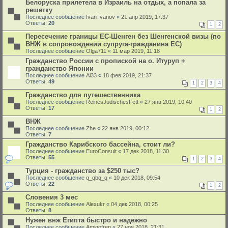
Белоруска прилетела в Израиль на отдых, а попала за
решетку
Последнее сообщение
Ivan Ivanov
«
21 апр 2019, 17:37
Ответы:
20
1
2
Пересечение границы ЕС-Шенген без Шенгенской визы (по
ВНЖ в сопровождении супруга-гражданина ЕС)
Последнее сообщение
Olga711
«
11 мар 2019, 11:18
Гражданство России с пропиской на о. Итуруп +
гражданство Японии
Последнее сообщение
Al33
«
18 фев 2019, 21:37
Ответы:
49
1
2
3
4
Гражданство для путешественника
Последнее сообщение
ReinesJüdischesFett
«
27 янв 2019, 10:40
Ответы:
17
1
2
ВНЖ
Последнее сообщение
Zhe
«
22 янв 2019, 00:12
Ответы:
7
Гражданство Карибского бассейна, стоит ли?
Последнее сообщение
EuroConsult
«
17 дек 2018, 11:30
Ответы:
55
1
2
3
4
Турция - гражданство за $250 тыс?
Последнее сообщение
q_qbq_q
«
10 дек 2018, 09:54
Ответы:
22
1
2
Словения 3 мес
Последнее сообщение
Alexukr
«
04 дек 2018, 00:25
Ответы:
8
Нужен внж Египта быстро и надежно
Последнее сообщение
Amigofren
«
27 ноя 2018, 21:31