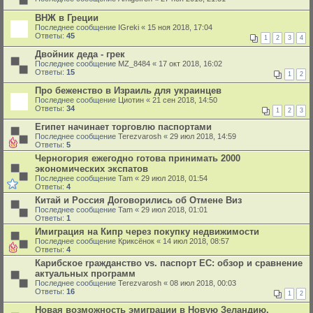
ВНЖ в Греции
Последнее сообщение
IGreki
«
15 ноя 2018, 17:04
Ответы:
45
1
2
3
4
Двойник деда - грек
Последнее сообщение
MZ_8484
«
17 окт 2018, 16:02
Ответы:
15
1
2
Про беженство в Израиль для украинцев
Последнее сообщение
Циотин
«
21 сен 2018, 14:50
Ответы:
34
1
2
3
Египет начинает торговлю паспортами
Последнее сообщение
Terezvarosh
«
29 июл 2018, 14:59
Ответы:
5
Черногория ежегодно готова принимать 2000
экономических экспатов
Последнее сообщение
Tam
«
29 июл 2018, 01:54
Ответы:
4
Китай и Россия Договорились об Отмене Виз
Последнее сообщение
Tam
«
29 июл 2018, 01:01
Ответы:
1
Имиграция на Кипр через покупку недвижимости
Последнее сообщение
Криксёнок
«
14 июл 2018, 08:57
Ответы:
4
Карибское гражданство vs. паспорт ЕС: обзор и сравнение
актуальных программ
Последнее сообщение
Terezvarosh
«
08 июл 2018, 00:03
Ответы:
16
1
2
Новая возможность эмиграции в Новую Зеландию.