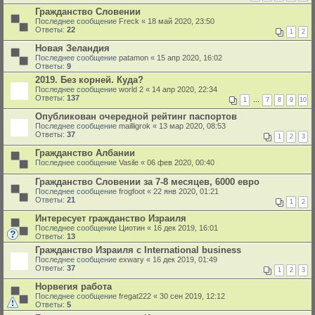
Гражданство Словении
Последнее сообщение
Freck
«
18 май 2020, 23:50
Ответы:
22
1
2
Новая Зеландия
Последнее сообщение
patamon
«
15 апр 2020, 16:02
Ответы:
9
2019. Без корней. Куда?
Последнее сообщение
world 2
«
14 апр 2020, 22:34
Ответы:
137
1
…
7
8
9
10
Опубликован очередной рейтинг паспортов
Последнее сообщение
mailligrok
«
13 мар 2020, 08:53
Ответы:
37
1
2
3
Гражданство Албании
Последнее сообщение
Vasile
«
06 фев 2020, 00:40
Гражданство Словении за 7-8 месяцев, 6000 евро
Последнее сообщение
frogfoot
«
22 янв 2020, 01:21
Ответы:
21
1
2
Интересует гражданство Израиля
Последнее сообщение
Циотин
«
16 дек 2019, 16:01
Ответы:
13
Гражданство Израиля с International business
Последнее сообщение
exwary
«
16 дек 2019, 01:49
Ответы:
37
1
2
3
Норвегия работа
Последнее сообщение
fregat222
«
30 сен 2019, 12:12
Ответы:
5