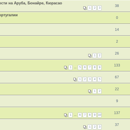
сти на Аруба, Бонайре, Кюрасао
38
1
2
3
ортугалии
0
14
2
26
1
2
133
1
…
5
6
7
8
9
67
1
2
3
4
5
22
1
2
9
137
1
…
6
7
8
9
10
37
1
2
3