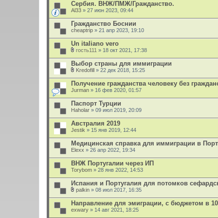
Сербия. ВНЖ/ПМЖ/Гражданство.
Al33
» 27 июн 2023, 09:44
Гражданство Боснии
cheaptrip
» 21 апр 2023, 19:10
Un italiano vero
гость111
» 18 окт 2021, 17:38
В
л
Выбор страны для иммиграции
о
Kredofill
» 22 дек 2018, 15:25
ж
В
е
л
Получение гражданства человеку без граждан
н
о
Jurman
и
» 16 фев 2020, 01:57
ж
я
е
Паспорт Турции
н
Haholar
и
» 09 июл 2019, 20:09
я
Австралия 2019
Jestik
» 15 янв 2019, 12:44
Медицинская справка для иммиграции в Пор
Elexx
» 26 апр 2022, 19:34
ВНЖ Португалии через ИП
Torybom
» 28 янв 2022, 14:53
Испания и Португалия для потомков сефардс
palkin
» 08 июл 2017, 16:35
В
л
Направление для эмиграции, с бюджетом в 10
о
exwary
» 14 авг 2021, 18:25
ж