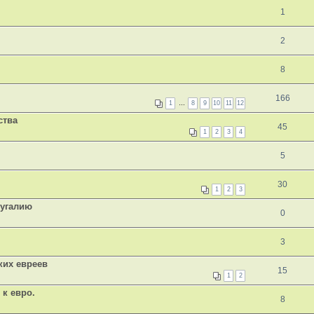
1
2
8
166
1
…
8
9
10
11
12
ства
45
1
2
3
4
5
30
1
2
3
тугалию
0
3
ких евреев
15
1
2
 к евро.
8