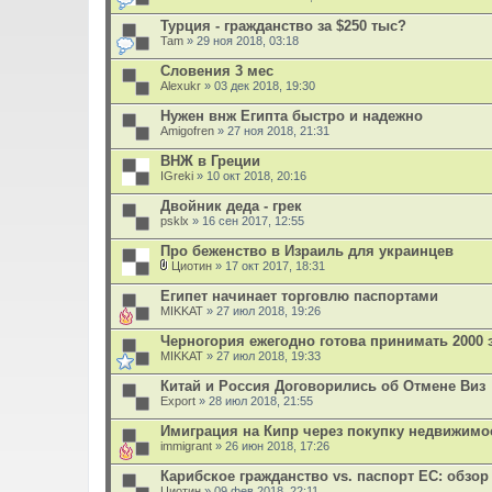
Турция - гражданство за $250 тыс?
Tam
» 29 ноя 2018, 03:18
Словения 3 мес
Alexukr
» 03 дек 2018, 19:30
Нужен внж Египта быстро и надежно
Amigofren
» 27 ноя 2018, 21:31
ВНЖ в Греции
IGreki
» 10 окт 2018, 20:16
Двойник деда - грек
psklx
» 16 сен 2017, 12:55
Про беженство в Израиль для украинцев
Циотин
» 17 окт 2017, 18:31
В
л
Египет начинает торговлю паспортами
о
MIKKAT
» 27 июл 2018, 19:26
ж
е
Черногория ежегодно готова принимать 2000 
н
MIKKAT
и
» 27 июл 2018, 19:33
я
Китай и Россия Договорились об Отмене Виз
Export
» 28 июл 2018, 21:55
Имиграция на Кипр через покупку недвижимо
immigrant
» 26 июн 2018, 17:26
Карибское гражданство vs. паспорт ЕС: обзо
Циотин
» 09 фев 2018, 22:11