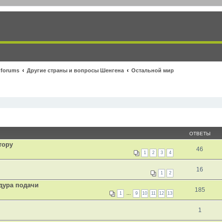
 forums
Другие страны и вопросы Шенгена
Остальной мир
ОТВЕТЫ
тору
46
1
2
3
4
16
1
2
дура подачи
185
1
…
9
10
11
12
13
1