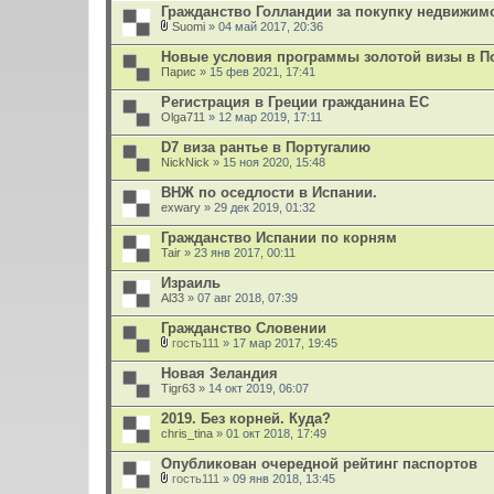
е
Гражданство Голландии за покупку недвижимо
н
и
Suomi
» 04 май 2017, 20:36
В
я
л
Новые условия программы золотой визы в П
о
Парис
» 15 фев 2021, 17:41
ж
е
Регистрация в Греции гражданина ЕС
н
Olga711
и
» 12 мар 2019, 17:11
я
D7 виза рантье в Португалию
NickNick
» 15 ноя 2020, 15:48
ВНЖ по оседлости в Испании.
exwary
» 29 дек 2019, 01:32
Гражданство Испании по корням
Tair
» 23 янв 2017, 00:11
Израиль
Al33
» 07 авг 2018, 07:39
Гражданство Словении
гость111
» 17 мар 2017, 19:45
В
л
Новая Зеландия
о
Tigr63
» 14 окт 2019, 06:07
ж
е
2019. Без корней. Куда?
н
chris_tina
и
» 01 окт 2018, 17:49
я
Опубликован очередной рейтинг паспортов
гость111
» 09 янв 2018, 13:45
В