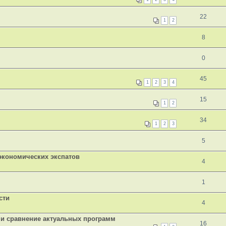
22
1
2
8
0
45
1
2
3
4
15
1
2
34
1
2
3
5
экономических экспатов
4
1
сти
4
р и сравнение актуальных программ
16