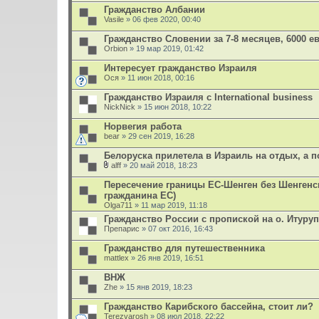
л
Гражданство Албании
о
Vasile
» 06 фев 2020, 00:40
ж
е
Гражданство Словении за 7-8 месяцев, 6000 е
н
Orbion
и
» 19 мар 2019, 01:42
я
Интересует гражданство Израиля
Ося
» 11 июн 2018, 00:16
Гражданство Израиля с International business
NickNick
» 15 июн 2018, 10:22
Норвегия работа
bear
» 29 сен 2019, 16:28
Белоруска прилетела в Израиль на отдых, а п
alff
» 20 май 2018, 18:23
В
л
Пересечение границы ЕС-Шенген без Шенгенс
о
гражданина ЕС)
ж
Olga711
» 11 мар 2019, 11:18
е
н
Гражданство России с пропиской на о. Итуру
и
Препарис
» 07 окт 2016, 16:43
я
Гражданство для путешественника
mattlex
» 26 янв 2019, 16:51
ВНЖ
Zhe
» 15 янв 2019, 18:23
Гражданство Карибского бассейна, стоит ли?
Terezvarosh
» 08 июл 2018, 22:22