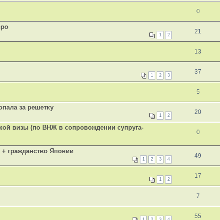
0
вро
21
1
2
13
37
1
2
3
5
опала за решетку
20
1
2
кой визы (по ВНЖ в сопровождении супруга-
0
п + гражданство Японии
49
1
2
3
4
17
1
2
7
55
1
2
3
4