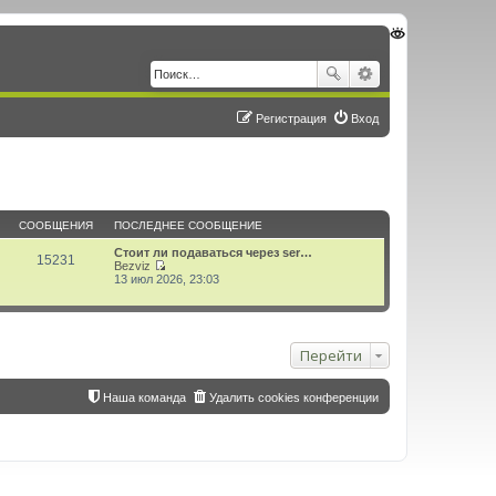
Регистрация
Вход
СООБЩЕНИЯ
ПОСЛЕДНЕЕ СООБЩЕНИЕ
Стоит ли подаваться через ser…
15231
Bezviz
П
13 июл 2026, 23:03
е
р
е
й
т
Перейти
и
к
п
о
Наша команда
Удалить cookies конференции
с
л
е
д
н
е
м