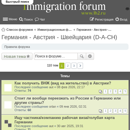
Быстрый поиск
Меню
Поиск
Чат
Регистрация
Вход
Список форумов
Иммиграционные форумы | Immigration forums
Германия - Австрия - Швейцария (D-A-CH)
Германия - Австрия - Швейцария (D-A-CH)
ои
ск
Правила форума
Новая тема
110 тем
1
2
3
Темы
Как получить ВНЖ (вид на жительство) в Австрии?
Последнее сообщение
aut
«
08 фев 2026, 22:17
Ответы:
74
1
2
3
4
5
Стоит ли вообще переезжать из России в Германию или
другие страны?
Последнее сообщение
orlan
«
09 янв 2026, 02:31
Ответы:
60
1
2
3
4
5
Ищу частника/компанию рабочая виза/голубая карта
Германии
Последнее сообщение
aut
«
30 авг 2025, 19:31
Ответы:
11