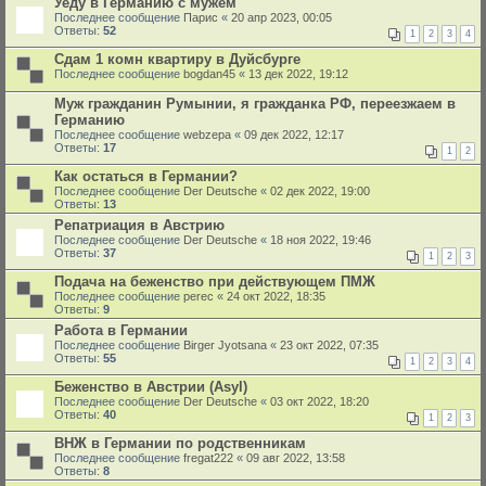
Уеду в Германию с мужем
Последнее сообщение
Парис
«
20 апр 2023, 00:05
Ответы:
52
1
2
3
4
Сдам 1 комн квартиру в Дуйсбурге
Последнее сообщение
bogdan45
«
13 дек 2022, 19:12
Муж гражданин Румынии, я гражданка РФ, переезжаем в
Германию
Последнее сообщение
webzepa
«
09 дек 2022, 12:17
Ответы:
17
1
2
Как остаться в Германии?
Последнее сообщение
Der Deutsche
«
02 дек 2022, 19:00
Ответы:
13
Репатриация в Австрию
Последнее сообщение
Der Deutsche
«
18 ноя 2022, 19:46
Ответы:
37
1
2
3
Подача на беженство при действующем ПМЖ
Последнее сообщение
perec
«
24 окт 2022, 18:35
Ответы:
9
Работа в Германии
Последнее сообщение
Birger Jyotsana
«
23 окт 2022, 07:35
Ответы:
55
1
2
3
4
Беженство в Австрии (Asyl)
Последнее сообщение
Der Deutsche
«
03 окт 2022, 18:20
Ответы:
40
1
2
3
ВНЖ в Германии по родственникам
Последнее сообщение
fregat222
«
09 авг 2022, 13:58
Ответы:
8