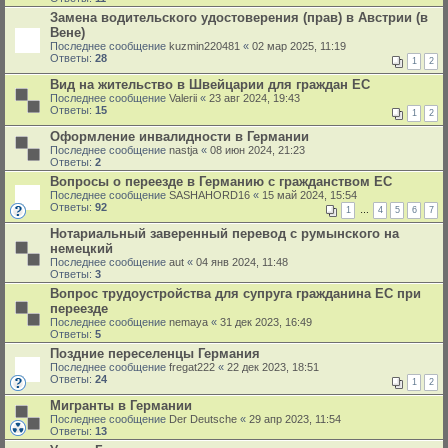
Замена водительского удостоверения (прав) в Австрии (в
Вене)
Последнее сообщение
kuzmin220481
«
02 мар 2025, 11:19
Ответы:
28
1
2
Вид на жительство в Швейцарии для граждан ЕС
Последнее сообщение
Valerii
«
23 авг 2024, 19:43
Ответы:
15
1
2
Оформление инвалидности в Германии
Последнее сообщение
nastja
«
08 июн 2024, 21:23
Ответы:
2
Вопросы о переезде в Германию с гражданством ЕС
Последнее сообщение
SASHAHORD16
«
15 май 2024, 15:54
Ответы:
92
1
…
4
5
6
7
Нотариальный заверенный перевод с румынского на
немецкий
Последнее сообщение
aut
«
04 янв 2024, 11:48
Ответы:
3
Вопрос трудоустройства для супруга гражданина ЕС при
переезде
Последнее сообщение
nemaya
«
31 дек 2023, 16:49
Ответы:
5
Поздние переселенцы Германия
Последнее сообщение
fregat222
«
22 дек 2023, 18:51
Ответы:
24
1
2
Мигранты в Германии
Последнее сообщение
Der Deutsche
«
29 апр 2023, 11:54
Ответы:
13