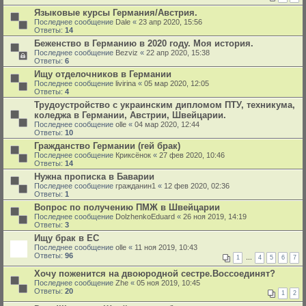
Языковые курсы Германия/Австрия.
Последнее сообщение
Dale
«
23 апр 2020, 15:56
Ответы:
14
Беженство в Германию в 2020 году. Моя история.
Последнее сообщение
Bezviz
«
22 апр 2020, 15:38
Ответы:
6
Ищу отделочников в Германии
Последнее сообщение
livirina
«
05 мар 2020, 12:05
Ответы:
4
Трудоустройство с украинским дипломом ПТУ, техникума,
коледжа в Германии, Австрии, Швейцарии.
Последнее сообщение
olle
«
04 мар 2020, 12:44
Ответы:
10
Гражданство Германии (гей брак)
Последнее сообщение
Криксёнок
«
27 фев 2020, 10:46
Ответы:
14
Нужна прописка в Баварии
Последнее сообщение
гражданин1
«
12 фев 2020, 02:36
Ответы:
1
Вопрос по получению ПМЖ в Швейцарии
Последнее сообщение
DolzhenkoEduard
«
26 ноя 2019, 14:19
Ответы:
3
Ищу брак в ЕС
Последнее сообщение
olle
«
11 ноя 2019, 10:43
Ответы:
96
1
…
4
5
6
7
Хочу поженится на двоюродной сестре.Воссоединят?
Последнее сообщение
Zhe
«
05 ноя 2019, 10:45
Ответы:
20
1
2