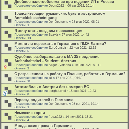
Двойное налогообложение при ведении ИП в России
Последнее сообщение
Doom2022
«
06 авг 2022, 10:14
Транслитерация румынских букв в австрийском
Anmeldebescheinigung
Последнее сообщение
Der Deutsche
«
28 июн 2022, 08:01
Ответы:
1
Я хочу стать поздним переселенцем
Последнее сообщение
Bezviz
«
27 июн 2022, 14:42
Ответы:
13
Можно ли переехать в Германию с ПМЖ Латвии?
Последнее сообщение
EuroConsult
«
22 ноя 2021, 12:52
Ответы:
6
Судебное разбирательсто с MA 35 продление
Aufenthaltstitel - Student, Австрия
Последнее сообщение
Birger Jyotsana
«
19 ноя 2021, 01:11
Ответы:
2
С разрешением на работу в Польше, работать в Германии?
Последнее сообщение
juli
«
17 сен 2021, 06:30
Ответы:
11
Автомобиль в Австрии без номеров ЕС
Последнее сообщение
serghei.oriol
«
15 сен 2021, 12:23
Ответы:
8
Переезд родителей в Германию
Последнее сообщение
Der Deutsche
«
08 сен 2021, 19:14
Ответы:
1
Немецкие корни
Последнее сообщение
fregat222
«
14 июл 2021, 13:21
Ответы:
4
Молдавские права в Германии