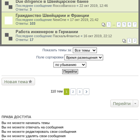
Due diligence в Швейцарском банке
Последнее сообщение
RoccoBarocco
«
22 окт 2019, 12:46
Ответы:
3
Гражданство Швейцарии и Франции
Последнее сообщение
NewOne
«
17 окт 2019, 21:42
Ответы:
103
1
…
4
5
6
7
Работа инженером в Германии
Последнее сообщение
ПаскальФлантье
«
16 окт 2019, 22:12
Ответы:
17
1
2
Показать темы за:
Поле сортировки
Новая тема
110 тем
1
2
3
Перейти
ПРАВА ДОСТУПА
Вы
не можете
начинать темы
Вы
не можете
отвечать на сообщения
Вы
не можете
редактировать свои сообщения
Вы
не можете
удалять свои сообщения