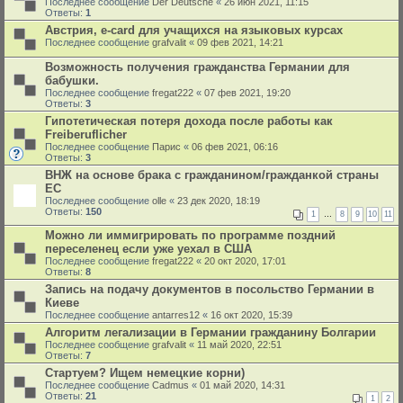
Последнее сообщение
Der Deutsche
«
26 июн 2021, 11:15
Ответы:
1
Австрия, e-card для учащихся на языковых курсах
Последнее сообщение
grafvalit
«
09 фев 2021, 14:21
Возможность получения гражданства Германии для
бабушки.
Последнее сообщение
fregat222
«
07 фев 2021, 19:20
Ответы:
3
Гипотетическая потеря дохода после работы как
Freiberuflicher
Последнее сообщение
Парис
«
06 фев 2021, 06:16
Ответы:
3
ВНЖ на основе брака с гражданином/гражданкой страны
ЕС
Последнее сообщение
olle
«
23 дек 2020, 18:19
Ответы:
150
1
…
8
9
10
11
Можно ли иммигрировать по программе поздний
переселенец если уже уехал в США
Последнее сообщение
fregat222
«
20 окт 2020, 17:01
Ответы:
8
Запись на подачу документов в посольство Германии в
Киеве
Последнее сообщение
antarres12
«
16 окт 2020, 15:39
Алгоритм легализации в Германии гражданину Болгарии
Последнее сообщение
grafvalit
«
11 май 2020, 22:51
Ответы:
7
Стартуем? Ищем немецкие корни)
Последнее сообщение
Cadmus
«
01 май 2020, 14:31
Ответы:
21
1
2