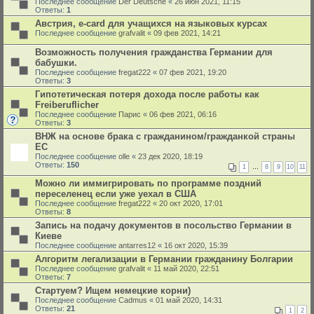
Последнее сообщение
Der Deutsche
«
26 июн 2021, 11:15
Ответы:
1
Австрия, e-card для учащихся на языковых курсах
Последнее сообщение
grafvalit
«
09 фев 2021, 14:21
Возможность получения гражданства Германии для
бабушки.
Последнее сообщение
fregat222
«
07 фев 2021, 19:20
Ответы:
3
Гипотетическая потеря дохода после работы как
Freiberuflicher
Последнее сообщение
Парис
«
06 фев 2021, 06:16
Ответы:
3
ВНЖ на основе брака с гражданином/гражданкой страны
ЕС
Последнее сообщение
olle
«
23 дек 2020, 18:19
Ответы:
150
1
…
8
9
10
11
Можно ли иммигрировать по программе поздний
переселенец если уже уехал в США
Последнее сообщение
fregat222
«
20 окт 2020, 17:01
Ответы:
8
Запись на подачу документов в посольство Германии в
Киеве
Последнее сообщение
antarres12
«
16 окт 2020, 15:39
Алгоритм легализации в Германии гражданину Болгарии
Последнее сообщение
grafvalit
«
11 май 2020, 22:51
Ответы:
7
Стартуем? Ищем немецкие корни)
Последнее сообщение
Cadmus
«
01 май 2020, 14:31
Ответы:
21
1
2