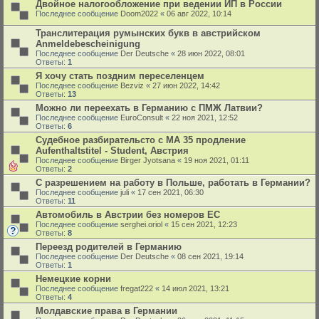
Двойное налогообложение при ведении ИП в России
Последнее сообщение
Doom2022
«
06 авг 2022, 10:14
Транслитерация румынских букв в австрийском
Anmeldebescheinigung
Последнее сообщение
Der Deutsche
«
28 июн 2022, 08:01
Ответы:
1
Я хочу стать поздним переселенцем
Последнее сообщение
Bezviz
«
27 июн 2022, 14:42
Ответы:
13
Можно ли переехать в Германию с ПМЖ Латвии?
Последнее сообщение
EuroConsult
«
22 ноя 2021, 12:52
Ответы:
6
Судебное разбирательсто с MA 35 продление
Aufenthaltstitel - Student, Австрия
Последнее сообщение
Birger Jyotsana
«
19 ноя 2021, 01:11
Ответы:
2
С разрешением на работу в Польше, работать в Германии?
Последнее сообщение
juli
«
17 сен 2021, 06:30
Ответы:
11
Автомобиль в Австрии без номеров ЕС
Последнее сообщение
serghei.oriol
«
15 сен 2021, 12:23
Ответы:
8
Переезд родителей в Германию
Последнее сообщение
Der Deutsche
«
08 сен 2021, 19:14
Ответы:
1
Немецкие корни
Последнее сообщение
fregat222
«
14 июл 2021, 13:21
Ответы:
4
Молдавские права в Германии