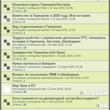
Языковые курсы Германия/Австрия.
Последнее сообщение
Dale
«
23 апр 2020, 15:56
Ответы:
14
Беженство в Германию в 2020 году. Моя история.
Последнее сообщение
Bezviz
«
22 апр 2020, 15:38
Ответы:
6
Ищу отделочников в Германии
Последнее сообщение
livirina
«
05 мар 2020, 12:05
Ответы:
4
Трудоустройство с украинским дипломом ПТУ, техникума,
коледжа в Германии, Австрии, Швейцарии.
Последнее сообщение
olle
«
04 мар 2020, 12:44
Ответы:
10
Гражданство Германии (гей брак)
Последнее сообщение
Криксёнок
«
27 фев 2020, 10:46
Ответы:
14
Нужна прописка в Баварии
Последнее сообщение
гражданин1
«
12 фев 2020, 02:36
Ответы:
1
Вопрос по получению ПМЖ в Швейцарии
Последнее сообщение
DolzhenkoEduard
«
26 ноя 2019, 14:19
Ответы:
3
Ищу брак в ЕС
Последнее сообщение
olle
«
11 ноя 2019, 10:43
Ответы:
96
1
…
4
5
6
7
Хочу поженится на двоюродной сестре.Воссоединят?
Последнее сообщение
Zhe
«
05 ноя 2019, 10:45
Ответы:
20
1
2