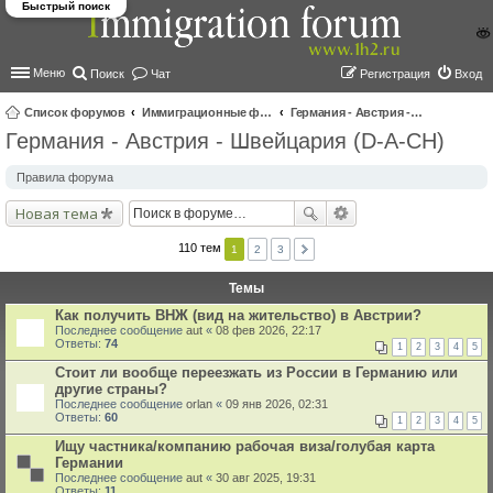
Быстрый поиск
Меню
Поиск
Чат
Регистрация
Вход
Список форумов
Иммиграционные форумы | Immigration forums
Германия - Австрия - Швейцария (D-A-CH)
Германия - Австрия - Швейцария (D-A-CH)
ои
ск
Правила форума
Новая тема
110 тем
1
2
3
Темы
Как получить ВНЖ (вид на жительство) в Австрии?
Последнее сообщение
aut
«
08 фев 2026, 22:17
Ответы:
74
1
2
3
4
5
Стоит ли вообще переезжать из России в Германию или
другие страны?
Последнее сообщение
orlan
«
09 янв 2026, 02:31
Ответы:
60
1
2
3
4
5
Ищу частника/компанию рабочая виза/голубая карта
Германии
Последнее сообщение
aut
«
30 авг 2025, 19:31
Ответы:
11