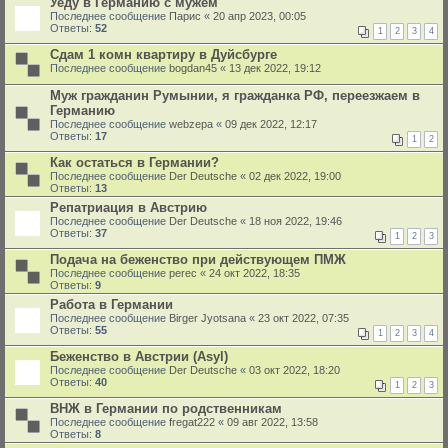
Уеду в Германию с мужем
Последнее сообщение
Парис
«
20 апр 2023, 00:05
Ответы:
52
1
2
3
4
Сдам 1 комн квартиру в Дуйсбурге
Последнее сообщение
bogdan45
«
13 дек 2022, 19:12
Муж гражданин Румынии, я гражданка РФ, переезжаем в
Германию
Последнее сообщение
webzepa
«
09 дек 2022, 12:17
Ответы:
17
1
2
Как остаться в Германии?
Последнее сообщение
Der Deutsche
«
02 дек 2022, 19:00
Ответы:
13
Репатриация в Австрию
Последнее сообщение
Der Deutsche
«
18 ноя 2022, 19:46
Ответы:
37
1
2
3
Подача на беженство при действующем ПМЖ
Последнее сообщение
perec
«
24 окт 2022, 18:35
Ответы:
9
Работа в Германии
Последнее сообщение
Birger Jyotsana
«
23 окт 2022, 07:35
Ответы:
55
1
2
3
4
Беженство в Австрии (Asyl)
Последнее сообщение
Der Deutsche
«
03 окт 2022, 18:20
Ответы:
40
1
2
3
ВНЖ в Германии по родственникам
Последнее сообщение
fregat222
«
09 авг 2022, 13:58
Ответы:
8