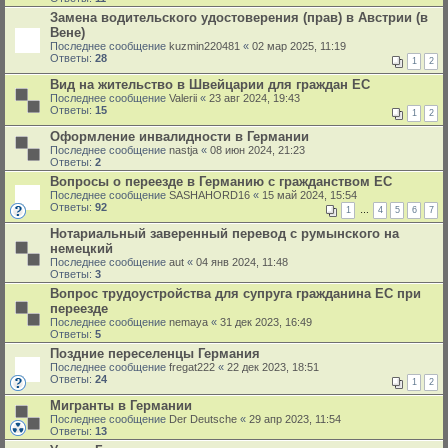
Замена водительского удостоверения (прав) в Австрии (в
Вене)
Последнее сообщение
kuzmin220481
«
02 мар 2025, 11:19
Ответы:
28
1
2
Вид на жительство в Швейцарии для граждан ЕС
Последнее сообщение
Valerii
«
23 авг 2024, 19:43
Ответы:
15
1
2
Оформление инвалидности в Германии
Последнее сообщение
nastja
«
08 июн 2024, 21:23
Ответы:
2
Вопросы о переезде в Германию с гражданством ЕС
Последнее сообщение
SASHAHORD16
«
15 май 2024, 15:54
Ответы:
92
1
…
4
5
6
7
Нотариальный заверенный перевод с румынского на
немецкий
Последнее сообщение
aut
«
04 янв 2024, 11:48
Ответы:
3
Вопрос трудоустройства для супруга гражданина ЕС при
переезде
Последнее сообщение
nemaya
«
31 дек 2023, 16:49
Ответы:
5
Поздние переселенцы Германия
Последнее сообщение
fregat222
«
22 дек 2023, 18:51
Ответы:
24
1
2
Мигранты в Германии
Последнее сообщение
Der Deutsche
«
29 апр 2023, 11:54
Ответы:
13