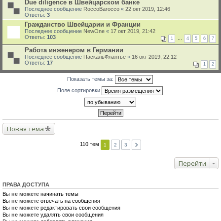
Due diligence в Швейцарском банке
Последнее сообщение
RoccoBarocco
«
22 окт 2019, 12:46
Ответы:
3
Гражданство Швейцарии и Франции
Последнее сообщение
NewOne
«
17 окт 2019, 21:42
Ответы:
103
1
…
4
5
6
7
Работа инженером в Германии
Последнее сообщение
ПаскальФлантье
«
16 окт 2019, 22:12
Ответы:
17
1
2
Показать темы за:
Поле сортировки
Новая тема
110 тем
1
2
3
Перейти
ПРАВА ДОСТУПА
Вы
не можете
начинать темы
Вы
не можете
отвечать на сообщения
Вы
не можете
редактировать свои сообщения
Вы
не можете
удалять свои сообщения