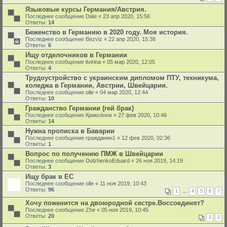
Языковые курсы Германия/Австрия.
Последнее сообщение
Dale
«
23 апр 2020, 15:56
Ответы:
14
Беженство в Германию в 2020 году. Моя история.
Последнее сообщение
Bezviz
«
22 апр 2020, 15:38
Ответы:
6
Ищу отделочников в Германии
Последнее сообщение
livirina
«
05 мар 2020, 12:05
Ответы:
4
Трудоустройство с украинским дипломом ПТУ, техникума,
коледжа в Германии, Австрии, Швейцарии.
Последнее сообщение
olle
«
04 мар 2020, 12:44
Ответы:
10
Гражданство Германии (гей брак)
Последнее сообщение
Криксёнок
«
27 фев 2020, 10:46
Ответы:
14
Нужна прописка в Баварии
Последнее сообщение
гражданин1
«
12 фев 2020, 02:36
Ответы:
1
Вопрос по получению ПМЖ в Швейцарии
Последнее сообщение
DolzhenkoEduard
«
26 ноя 2019, 14:19
Ответы:
3
Ищу брак в ЕС
Последнее сообщение
olle
«
11 ноя 2019, 10:43
Ответы:
96
1
…
4
5
6
7
Хочу поженится на двоюродной сестре.Воссоединят?
Последнее сообщение
Zhe
«
05 ноя 2019, 10:45
Ответы:
20
1
2