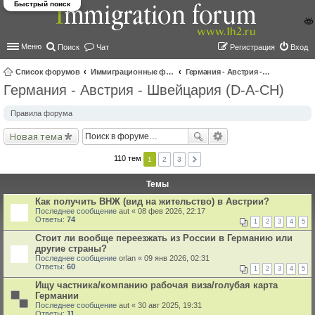
Быстрый поиск
Меню
Поиск
Чат
Регистрация
Вход
Список форумов
Иммиграционные форумы | Immigration forums
Германия - Австрия - Швейцария (D-A-CH)
Германия - Австрия - Швейцария (D-A-CH)
ои
ск
Правила форума
Новая тема
110 тем
1
2
3
Темы
Как получить ВНЖ (вид на жительство) в Австрии?
Последнее сообщение
aut
«
08 фев 2026, 22:17
Ответы:
74
1
2
3
4
5
Стоит ли вообще переезжать из России в Германию или
другие страны?
Последнее сообщение
orlan
«
09 янв 2026, 02:31
Ответы:
60
1
2
3
4
5
Ищу частника/компанию рабочая виза/голубая карта
Германии
Последнее сообщение
aut
«
30 авг 2025, 19:31
Ответы:
11