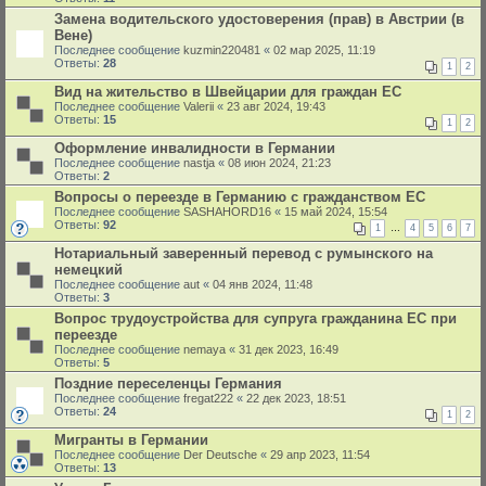
Замена водительского удостоверения (прав) в Австрии (в
Вене)
Последнее сообщение
kuzmin220481
«
02 мар 2025, 11:19
Ответы:
28
1
2
Вид на жительство в Швейцарии для граждан ЕС
Последнее сообщение
Valerii
«
23 авг 2024, 19:43
Ответы:
15
1
2
Оформление инвалидности в Германии
Последнее сообщение
nastja
«
08 июн 2024, 21:23
Ответы:
2
Вопросы о переезде в Германию с гражданством ЕС
Последнее сообщение
SASHAHORD16
«
15 май 2024, 15:54
Ответы:
92
1
…
4
5
6
7
Нотариальный заверенный перевод с румынского на
немецкий
Последнее сообщение
aut
«
04 янв 2024, 11:48
Ответы:
3
Вопрос трудоустройства для супруга гражданина ЕС при
переезде
Последнее сообщение
nemaya
«
31 дек 2023, 16:49
Ответы:
5
Поздние переселенцы Германия
Последнее сообщение
fregat222
«
22 дек 2023, 18:51
Ответы:
24
1
2
Мигранты в Германии
Последнее сообщение
Der Deutsche
«
29 апр 2023, 11:54
Ответы:
13