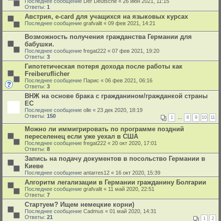
Последнее сообщение
Der Deutsche
«
26 июн 2021, 11:15
Ответы:
1
Австрия, e-card для учащихся на языковых курсах
Последнее сообщение
grafvalit
«
09 фев 2021, 14:21
Возможность получения гражданства Германии для
бабушки.
Последнее сообщение
fregat222
«
07 фев 2021, 19:20
Ответы:
3
Гипотетическая потеря дохода после работы как
Freiberuflicher
Последнее сообщение
Парис
«
06 фев 2021, 06:16
Ответы:
3
ВНЖ на основе брака с гражданином/гражданкой страны
ЕС
Последнее сообщение
olle
«
23 дек 2020, 18:19
Ответы:
150
1
…
8
9
10
11
Можно ли иммигрировать по программе поздний
переселенец если уже уехал в США
Последнее сообщение
fregat222
«
20 окт 2020, 17:01
Ответы:
8
Запись на подачу документов в посольство Германии в
Киеве
Последнее сообщение
antarres12
«
16 окт 2020, 15:39
Алгоритм легализации в Германии гражданину Болгарии
Последнее сообщение
grafvalit
«
11 май 2020, 22:51
Ответы:
7
Стартуем? Ищем немецкие корни)
Последнее сообщение
Cadmus
«
01 май 2020, 14:31
Ответы:
21
1
2