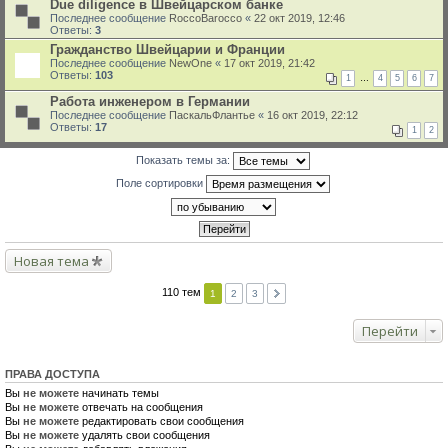
Due diligence в Швейцарском банке
Последнее сообщение
RoccoBarocco
«
22 окт 2019, 12:46
Ответы:
3
Гражданство Швейцарии и Франции
Последнее сообщение
NewOne
«
17 окт 2019, 21:42
Ответы:
103
1
…
4
5
6
7
Работа инженером в Германии
Последнее сообщение
ПаскальФлантье
«
16 окт 2019, 22:12
Ответы:
17
1
2
Показать темы за:
Поле сортировки
Новая тема
110 тем
1
2
3
Перейти
ПРАВА ДОСТУПА
Вы
не можете
начинать темы
Вы
не можете
отвечать на сообщения
Вы
не можете
редактировать свои сообщения
Вы
не можете
удалять свои сообщения