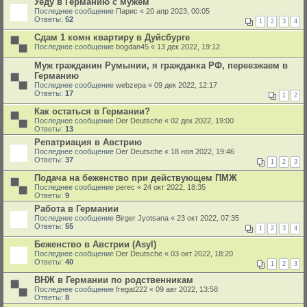
Уеду в Германию с мужем
Последнее сообщение
Парис
«
20 апр 2023, 00:05
Ответы:
52
1
2
3
4
Сдам 1 комн квартиру в Дуйсбурге
Последнее сообщение
bogdan45
«
13 дек 2022, 19:12
Муж гражданин Румынии, я гражданка РФ, переезжаем в
Германию
Последнее сообщение
webzepa
«
09 дек 2022, 12:17
Ответы:
17
1
2
Как остаться в Германии?
Последнее сообщение
Der Deutsche
«
02 дек 2022, 19:00
Ответы:
13
Репатриация в Австрию
Последнее сообщение
Der Deutsche
«
18 ноя 2022, 19:46
Ответы:
37
1
2
3
Подача на беженство при действующем ПМЖ
Последнее сообщение
perec
«
24 окт 2022, 18:35
Ответы:
9
Работа в Германии
Последнее сообщение
Birger Jyotsana
«
23 окт 2022, 07:35
Ответы:
55
1
2
3
4
Беженство в Австрии (Asyl)
Последнее сообщение
Der Deutsche
«
03 окт 2022, 18:20
Ответы:
40
1
2
3
ВНЖ в Германии по родственникам
Последнее сообщение
fregat222
«
09 авг 2022, 13:58
Ответы:
8