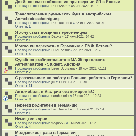
Двойное налогообложение при ведении ИП в России
Последнее сообщение
Doom2022
«
06 авг 2022, 10:14
Транслитерация румынских букв в австрийском
Anmeldebescheinigung
Последнее сообщение
Der Deutsche
«
28 июн 2022, 08:01
Ответы:
1
Я хочу стать поздним переселенцем
Последнее сообщение
Bezviz
«
27 июн 2022, 14:42
Ответы:
13
Можно ли переехать в Германию с ПМЖ Латвии?
Последнее сообщение
EuroConsult
«
22 ноя 2021, 12:52
Ответы:
6
Судебное разбирательсто с MA 35 продление
Aufenthaltstitel - Student, Австрия
Последнее сообщение
Birger Jyotsana
«
19 ноя 2021, 01:11
Ответы:
2
С разрешением на работу в Польше, работать в Германии?
Последнее сообщение
juli
«
17 сен 2021, 06:30
Ответы:
11
Автомобиль в Австрии без номеров ЕС
Последнее сообщение
serghei.oriol
«
15 сен 2021, 12:23
Ответы:
8
Переезд родителей в Германию
Последнее сообщение
Der Deutsche
«
08 сен 2021, 19:14
Ответы:
1
Немецкие корни
Последнее сообщение
fregat222
«
14 июл 2021, 13:21
Ответы:
4
Молдавские права в Германии