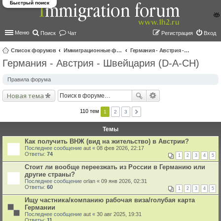
Быстрый поиск
Меню
Поиск
Чат
Регистрация
Вход
Список форумов
Иммиграционные форумы | Immigration forums
Германия - Австрия - Швейцария (D-A-CH)
Германия - Австрия - Швейцария (D-A-CH)
ои
ск
Правила форума
Новая тема
110 тем
1
2
3
Темы
Как получить ВНЖ (вид на жительство) в Австрии?
Последнее сообщение
aut
«
08 фев 2026, 22:17
Ответы:
74
1
2
3
4
5
Стоит ли вообще переезжать из России в Германию или
другие страны?
Последнее сообщение
orlan
«
09 янв 2026, 02:31
Ответы:
60
1
2
3
4
5
Ищу частника/компанию рабочая виза/голубая карта
Германии
Последнее сообщение
aut
«
30 авг 2025, 19:31
Ответы:
11