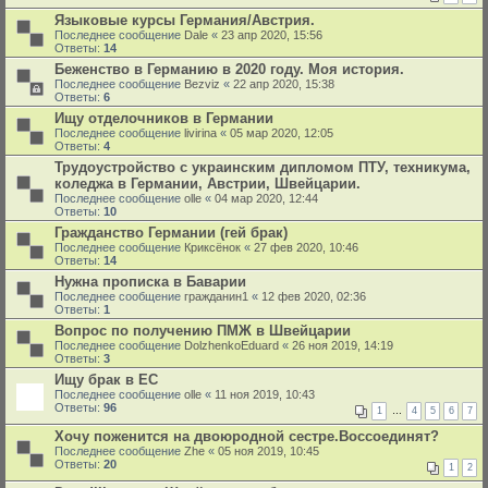
Языковые курсы Германия/Австрия.
Последнее сообщение
Dale
«
23 апр 2020, 15:56
Ответы:
14
Беженство в Германию в 2020 году. Моя история.
Последнее сообщение
Bezviz
«
22 апр 2020, 15:38
Ответы:
6
Ищу отделочников в Германии
Последнее сообщение
livirina
«
05 мар 2020, 12:05
Ответы:
4
Трудоустройство с украинским дипломом ПТУ, техникума,
коледжа в Германии, Австрии, Швейцарии.
Последнее сообщение
olle
«
04 мар 2020, 12:44
Ответы:
10
Гражданство Германии (гей брак)
Последнее сообщение
Криксёнок
«
27 фев 2020, 10:46
Ответы:
14
Нужна прописка в Баварии
Последнее сообщение
гражданин1
«
12 фев 2020, 02:36
Ответы:
1
Вопрос по получению ПМЖ в Швейцарии
Последнее сообщение
DolzhenkoEduard
«
26 ноя 2019, 14:19
Ответы:
3
Ищу брак в ЕС
Последнее сообщение
olle
«
11 ноя 2019, 10:43
Ответы:
96
1
…
4
5
6
7
Хочу поженится на двоюродной сестре.Воссоединят?
Последнее сообщение
Zhe
«
05 ноя 2019, 10:45
Ответы:
20
1
2