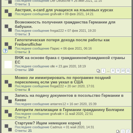
Последнее сообщение
Der Deutsche
«
26 июн 2021, 11:15
Ответы:
1
Австрия, e-card для учащихся на языковых курсах
Последнее сообщение
grafvalit
«
09 фев 2021, 14:21
Возможность получения гражданства Германии для
бабушки.
Последнее сообщение
fregat222
«
07 фев 2021, 19:20
Ответы:
3
Гипотетическая потеря дохода после работы как
Freiberuflicher
Последнее сообщение
Парис
«
06 фев 2021, 06:16
Ответы:
3
ВНЖ на основе брака с гражданином/гражданкой страны
ЕС
Последнее сообщение
olle
«
23 дек 2020, 18:19
Ответы:
150
1
…
8
9
10
11
Можно ли иммигрировать по программе поздний
переселенец если уже уехал в США
Последнее сообщение
fregat222
«
20 окт 2020, 17:01
Ответы:
8
Запись на подачу документов в посольство Германии в
Киеве
Последнее сообщение
antarres12
«
16 окт 2020, 15:39
Алгоритм легализации в Германии гражданину Болгарии
Последнее сообщение
grafvalit
«
11 май 2020, 22:51
Ответы:
7
Стартуем? Ищем немецкие корни)
Последнее сообщение
Cadmus
«
01 май 2020, 14:31
Ответы:
21
1
2