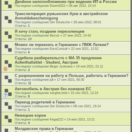
Двойное налогообложение при ведении ИП в России
Последнее сообщение
Doom2022
«
06 авг 2022, 10:14
Транслитерация румынских букв в австрийском
Anmeldebescheinigung
Последнее сообщение
Der Deutsche
«
28 июн 2022, 08:01
Ответы:
1
Я хочу стать поздним переселенцем
Последнее сообщение
Bezviz
«
27 июн 2022, 14:42
Ответы:
13
Можно ли переехать в Германию с ПМЖ Латвии?
Последнее сообщение
EuroConsult
«
22 ноя 2021, 12:52
Ответы:
6
Судебное разбирательсто с MA 35 продление
Aufenthaltstitel - Student, Австрия
Последнее сообщение
Birger Jyotsana
«
19 ноя 2021, 01:11
Ответы:
2
С разрешением на работу в Польше, работать в Германии?
Последнее сообщение
juli
«
17 сен 2021, 06:30
Ответы:
11
Автомобиль в Австрии без номеров ЕС
Последнее сообщение
serghei.oriol
«
15 сен 2021, 12:23
Ответы:
8
Переезд родителей в Германию
Последнее сообщение
Der Deutsche
«
08 сен 2021, 19:14
Ответы:
1
Немецкие корни
Последнее сообщение
fregat222
«
14 июл 2021, 13:21
Ответы:
4
Молдавские права в Германии