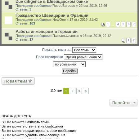
Due diligence в Швейцарском банке
Последнее сообщение
RoccoBarocco
«
22 окт 2019, 12:46
Ответы:
3
Гражданство Швейцарии и Франции
Последнее сообщение
NewOne
«
17 окт 2019, 21:42
Ответы:
103
1
…
4
5
6
7
Работа инженером в Германии
Последнее сообщение
ПаскальФлантье
«
16 окт 2019, 22:12
Ответы:
17
1
2
Показать темы за:
Поле сортировки
Новая тема
110 тем
1
2
3
Перейти
ПРАВА ДОСТУПА
Вы
не можете
начинать темы
Вы
не можете
отвечать на сообщения
Вы
не можете
редактировать свои сообщения
Вы
не можете
удалять свои сообщения