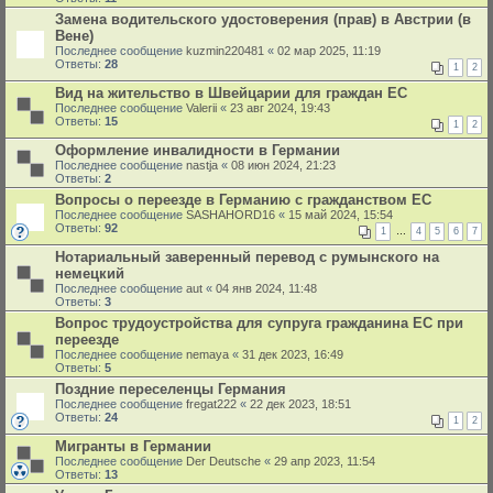
Замена водительского удостоверения (прав) в Австрии (в
Вене)
Последнее сообщение
kuzmin220481
«
02 мар 2025, 11:19
Ответы:
28
1
2
Вид на жительство в Швейцарии для граждан ЕС
Последнее сообщение
Valerii
«
23 авг 2024, 19:43
Ответы:
15
1
2
Оформление инвалидности в Германии
Последнее сообщение
nastja
«
08 июн 2024, 21:23
Ответы:
2
Вопросы о переезде в Германию с гражданством ЕС
Последнее сообщение
SASHAHORD16
«
15 май 2024, 15:54
Ответы:
92
1
…
4
5
6
7
Нотариальный заверенный перевод с румынского на
немецкий
Последнее сообщение
aut
«
04 янв 2024, 11:48
Ответы:
3
Вопрос трудоустройства для супруга гражданина ЕС при
переезде
Последнее сообщение
nemaya
«
31 дек 2023, 16:49
Ответы:
5
Поздние переселенцы Германия
Последнее сообщение
fregat222
«
22 дек 2023, 18:51
Ответы:
24
1
2
Мигранты в Германии
Последнее сообщение
Der Deutsche
«
29 апр 2023, 11:54
Ответы:
13