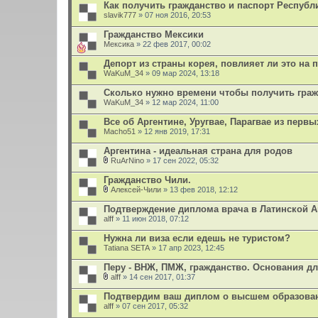
Как получить гражданство и паспорт Республ
slavik777
» 07 ноя 2016, 20:53
Гражданство Мексики
Мексика
» 22 фев 2017, 00:02
Депорт из страны корея, повлияет ли это на 
WaKuM_34
» 09 мар 2024, 13:18
Сколько нужно времени чтобы получить гра
WaKuM_34
» 12 мар 2024, 11:00
Все об Аргентине, Уругвае, Парагвае из первы
Macho51
» 12 янв 2019, 17:31
Аргентина - идеальная страна для родов
RuArNino
» 17 сен 2022, 05:32
В
л
Гражданство Чили.
о
Алексей-Чили
» 13 фев 2018, 12:12
ж
В
е
л
Подтверждение диплома врача в Латинской 
н
о
alff
и
» 11 июн 2018, 07:12
ж
я
е
Нужна ли виза если едешь не туристом?
н
Tatiana SETA
и
» 17 апр 2023, 12:45
я
Перу - ВНЖ, ПМЖ, гражданство. Основания д
alff
» 14 сен 2017, 01:37
В
л
Подтвердим ваш диплом о высшем образован
о
alff
» 07 сен 2017, 05:32
ж