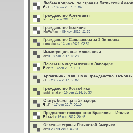
е
Любые вопросы по странам Латинской Амер
н
и
alff
» 16 ноя 2017, 05:04
В
я
л
Гражданство Аргентины
о
FLT
» 08 ноя 2016, 17:56
ж
е
Гражданство Боливии
н
MuFaMani
и
» 09 июл 2018, 22:25
я
Гражданство Сальвадора за 3 биткоина
ecrualbee
» 13 июн 2021, 02:54
Иммиграционные мошенники
alff
» 18 сен 2017, 18:28
Плюсы и минусы жизни в Эквадоре
alff
» 13 сен 2017, 11:06
В
л
Аргентина - ВНЖ, ПМЖ, гражданство. Основа
о
alff
» 20 сен 2017, 06:07
ж
е
Гражданство Коста-Рики
н
solid_snake
и
» 15 сен 2014, 16:33
я
Статус беженца в Эквадоре
alff
» 17 сен 2017, 00:19
В
л
Предлагают гражданство Бразилии + Италии
о
brazil
» 16 ноя 2017, 20:45
ж
В
е
л
Опасные страны Латинской Америки
н
о
alff
и
» 23 окт 2017, 06:38
ж
я