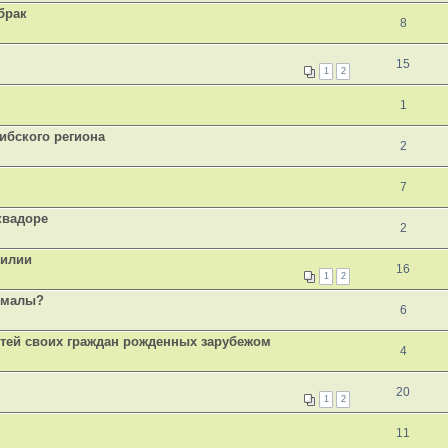
брак
8
15
1
2
1
ибского региона
2
7
квадоре
2
зилии
16
1
2
темалы?
6
етей своих граждан рожденных зарубежом
4
20
1
2
11