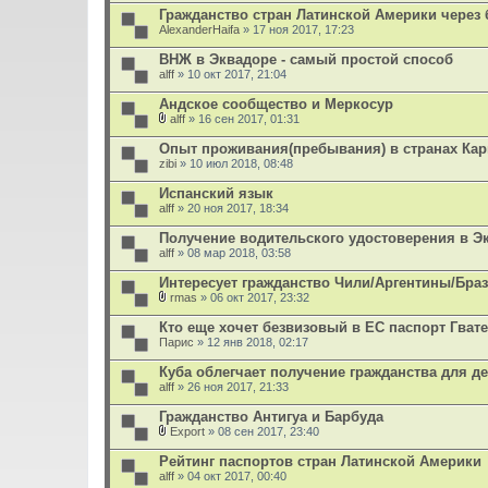
е
Гражданство стран Латинской Америки через 
н
AlexanderHaifa
и
» 17 ноя 2017, 17:23
я
ВНЖ в Эквадоре - самый простой способ
alff
» 10 окт 2017, 21:04
Андское сообщество и Меркосур
alff
» 16 сен 2017, 01:31
В
л
Опыт проживания(пребывания) в странах Кар
о
zibi
» 10 июл 2018, 08:48
ж
е
Испанский язык
н
alff
и
» 20 ноя 2017, 18:34
я
Получение водительского удостоверения в Э
alff
» 08 мар 2018, 03:58
Интересует гражданство Чили/Аргентины/Бра
rmas
» 06 окт 2017, 23:32
В
л
Кто еще хочет безвизовый в ЕС паспорт Гва
о
Парис
» 12 янв 2018, 02:17
ж
е
Куба облегчает получение гражданства для д
н
alff
и
» 26 ноя 2017, 21:33
я
Гражданство Антигуа и Барбуда
Export
» 08 сен 2017, 23:40
В
л
Рейтинг паспортов стран Латинской Америки
о
alff
» 04 окт 2017, 00:40
ж