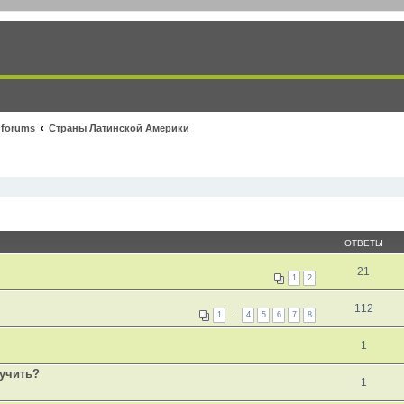
 forums
Страны Латинской Америки
ОТВЕТЫ
21
1
2
112
1
…
4
5
6
7
8
1
лучить?
1