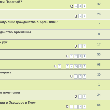
ики Парагвай?
32
1
2
3
26
1
2
получение гражданства в Аргентине?
7
жданство Аргентины
0
х рук.
17
1
2
55
1
2
3
4
98
1
…
3
4
5
6
7
Америке
30
1
2
3
1
ля получения
24
1
2
ии в Эквадоре и Перу
56
1
2
3
4