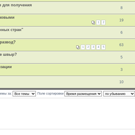
я для получения
8
изовыми
19
1
2
нных стран"
6
 развод?
63
1
2
3
4
5
 не швыр?
5
изации
3
10
темы за:
Поле сортировки