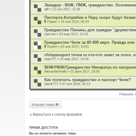
е
Эквадор - ВНЖ, ПМЖ, гражданство. Основани
н
alff
и
» 12 сен 2017, 11:09
я
Паспорта Колумбии и Перу скоро будут безв
Парис
» 15 ноя 2014, 05:24
В
л
Гражданство Панамы для граждан "дружестве
о
Циотин
» 03 мар 2017, 23:16
ж
е
Гражданство Чили за 80 000 евро. Правда или
н
и
Export
» 24 апр 2017, 10:51
В
я
л
chilepassport точка ru кто-что знает за этого,
о
stan777
» 25 мар 2017, 23:46
ж
е
ВНЖ/ПМЖ/Гражданство Никарагуа по натурал
н
AlexanderHaifa
и
» 01 фев 2017, 19:50
я
Как получить гражданство и паспорт Чили?
slavik777
» 07 ноя 2016, 00:13
Показать 
Новая тема
Вернуться к списку форумов
ПРАВА ДОСТУПА
Вы
не можете
начинать темы