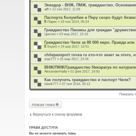
е
Эквадор - ВНЖ, ПМЖ, гражданство. Основани
н
alff
и
» 12 сен 2017, 11:09
я
Паспорта Колумбии и Перу скоро будут безв
Парис
» 15 ноя 2014, 05:24
В
л
Гражданство Панамы для граждан "дружестве
о
Циотин
» 03 мар 2017, 23:16
ж
е
Гражданство Чили за 80 000 евро. Правда или
н
и
Export
» 24 апр 2017, 10:51
В
я
л
chilepassport точка ru кто-что знает за этого,
о
stan777
» 25 мар 2017, 23:46
ж
е
ВНЖ/ПМЖ/Гражданство Никарагуа по натурал
н
AlexanderHaifa
и
» 01 фев 2017, 19:50
я
Как получить гражданство и паспорт Чили?
slavik777
» 07 ноя 2016, 00:13
Показать 
Новая тема
Вернуться к списку форумов
ПРАВА ДОСТУПА
Вы
не можете
начинать темы