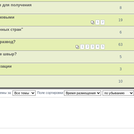
я для получения
8
изовыми
19
1
2
нных стран"
6
 развод?
63
1
2
3
4
5
 не швыр?
5
изации
3
10
темы за:
Поле сортировки