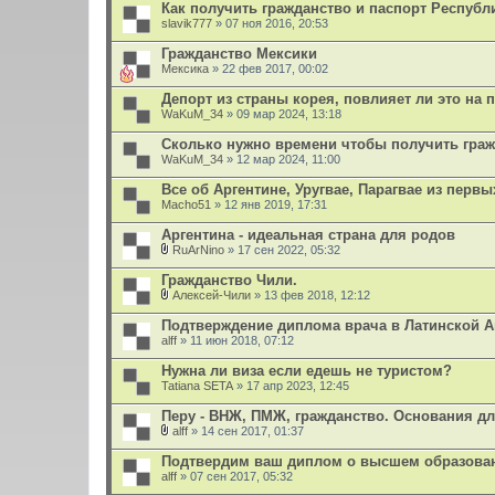
Как получить гражданство и паспорт Республ
slavik777
» 07 ноя 2016, 20:53
Гражданство Мексики
Мексика
» 22 фев 2017, 00:02
Депорт из страны корея, повлияет ли это на 
WaKuM_34
» 09 мар 2024, 13:18
Сколько нужно времени чтобы получить гра
WaKuM_34
» 12 мар 2024, 11:00
Все об Аргентине, Уругвае, Парагвае из первы
Macho51
» 12 янв 2019, 17:31
Аргентина - идеальная страна для родов
RuArNino
» 17 сен 2022, 05:32
В
л
Гражданство Чили.
о
Алексей-Чили
» 13 фев 2018, 12:12
ж
В
е
л
Подтверждение диплома врача в Латинской 
н
о
alff
и
» 11 июн 2018, 07:12
ж
я
е
Нужна ли виза если едешь не туристом?
н
Tatiana SETA
и
» 17 апр 2023, 12:45
я
Перу - ВНЖ, ПМЖ, гражданство. Основания д
alff
» 14 сен 2017, 01:37
В
л
Подтвердим ваш диплом о высшем образован
о
alff
» 07 сен 2017, 05:32
ж