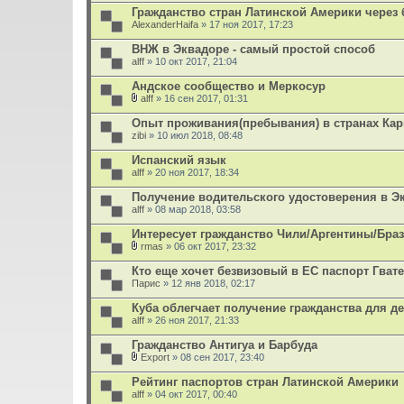
е
Гражданство стран Латинской Америки через 
н
AlexanderHaifa
и
» 17 ноя 2017, 17:23
я
ВНЖ в Эквадоре - самый простой способ
alff
» 10 окт 2017, 21:04
Андское сообщество и Меркосур
alff
» 16 сен 2017, 01:31
В
л
Опыт проживания(пребывания) в странах Кар
о
zibi
» 10 июл 2018, 08:48
ж
е
Испанский язык
н
alff
и
» 20 ноя 2017, 18:34
я
Получение водительского удостоверения в Э
alff
» 08 мар 2018, 03:58
Интересует гражданство Чили/Аргентины/Бра
rmas
» 06 окт 2017, 23:32
В
л
Кто еще хочет безвизовый в ЕС паспорт Гва
о
Парис
» 12 янв 2018, 02:17
ж
е
Куба облегчает получение гражданства для д
н
alff
и
» 26 ноя 2017, 21:33
я
Гражданство Антигуа и Барбуда
Export
» 08 сен 2017, 23:40
В
л
Рейтинг паспортов стран Латинской Америки
о
alff
» 04 окт 2017, 00:40
ж