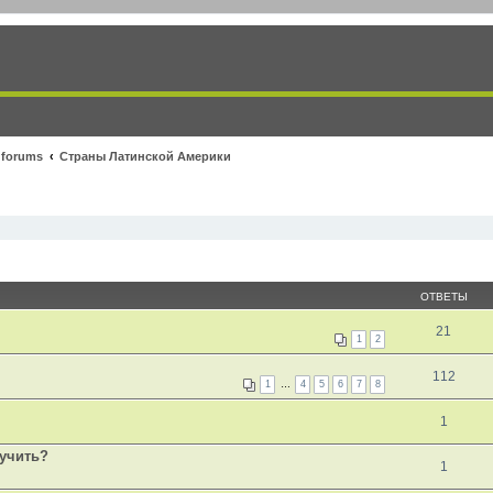
 forums
Страны Латинской Америки
ОТВЕТЫ
21
1
2
112
1
…
4
5
6
7
8
1
лучить?
1