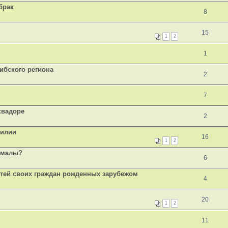
брак
8
15
1
2
1
ибского региона
2
7
квадоре
2
зилии
16
1
2
темалы?
6
етей своих граждан рожденных зарубежом
4
20
1
2
11