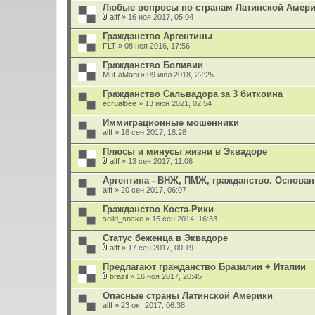
е
Любые вопросы по странам Латинской Амер
н
и
alff
» 16 ноя 2017, 05:04
В
я
л
Гражданство Аргентины
о
FLT
» 08 ноя 2016, 17:56
ж
е
Гражданство Боливии
н
MuFaMani
и
» 09 июл 2018, 22:25
я
Гражданство Сальвадора за 3 биткоина
ecrualbee
» 13 июн 2021, 02:54
Иммиграционные мошенники
alff
» 18 сен 2017, 18:28
Плюсы и минусы жизни в Эквадоре
alff
» 13 сен 2017, 11:06
В
л
Аргентина - ВНЖ, ПМЖ, гражданство. Основа
о
alff
» 20 сен 2017, 06:07
ж
е
Гражданство Коста-Рики
н
solid_snake
и
» 15 сен 2014, 16:33
я
Статус беженца в Эквадоре
alff
» 17 сен 2017, 00:19
В
л
Предлагают гражданство Бразилии + Италии
о
brazil
» 16 ноя 2017, 20:45
ж
В
е
л
Опасные страны Латинской Америки
н
о
alff
и
» 23 окт 2017, 06:38
ж
я