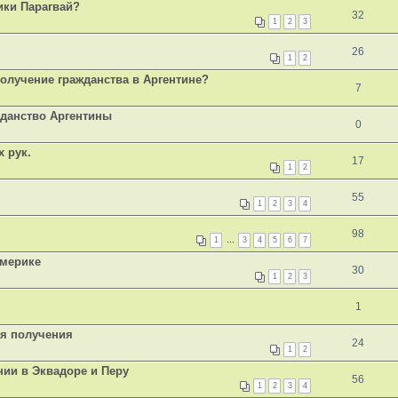
ики Парагвай?
32
1
2
3
26
1
2
получение гражданства в Аргентине?
7
жданство Аргентины
0
х рук.
17
1
2
55
1
2
3
4
98
1
…
3
4
5
6
7
Америке
30
1
2
3
1
ля получения
24
1
2
ии в Эквадоре и Перу
56
1
2
3
4