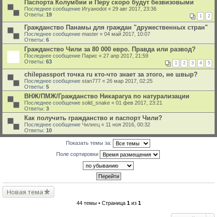
Паспорта Колумбии и Перу скоро будут безвизовыми
Последнее сообщение
Игуаноdot
«
29 авг 2017, 23:36
Ответы:
19
1
2
Гражданство Панамы для граждан "дружественных стран"
Последнее сообщение
master
«
04 май 2017, 10:07
Ответы:
6
Гражданство Чили за 80 000 евро. Правда или развод?
Последнее сообщение
Парис
«
27 апр 2017, 21:59
Ответы:
63
1
2
3
4
5
chilepassport точка ru кто-что знает за этого, не швыр?
Последнее сообщение
stan777
«
26 мар 2017, 02:25
Ответы:
5
ВНЖ/ПМЖ/Гражданство Никарагуа по натурализации
Последнее сообщение
solid_snake
«
01 фев 2017, 23:21
Ответы:
3
Как получить гражданство и паспорт Чили?
Последнее сообщение
Чилиец
«
11 ноя 2016, 00:32
Ответы:
10
Показать темы за:
Поле сортировки
Новая тема
44 темы • Страница
1
из
1