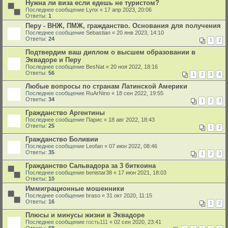
Нужна ли виза если едешь не туристом?
Последнее сообщение
Lynx
«
17 апр 2023, 20:06
Ответы:
1
Перу - ВНЖ, ПМЖ, гражданство. Основания для получения
Последнее сообщение
Sebastian
«
20 янв 2023, 14:10
Ответы:
24
1
2
Подтвердим ваш диплом о высшем образовании в
Эквадоре и Перу
Последнее сообщение
BesNat
«
20 ноя 2022, 18:16
Ответы:
56
1
2
3
4
Любые вопросы по странам Латинской Америки
Последнее сообщение
RuArNino
«
18 сен 2022, 19:55
Ответы:
34
1
2
3
Гражданство Аргентины
Последнее сообщение
Парис
«
18 авг 2022, 18:43
Ответы:
25
1
2
Гражданство Боливии
Последнее сообщение
Leofan
«
07 июн 2022, 08:46
Ответы:
35
1
2
3
Гражданство Сальвадора за 3 биткоина
Последнее сообщение
benistar38
«
17 июн 2021, 18:03
Ответы:
10
Иммиграционные мошенники
Последнее сообщение
braso
«
31 окт 2020, 11:15
Ответы:
16
1
2
Плюсы и минусы жизни в Эквадоре
Последнее сообщение
гость111
«
02 сен 2020, 23:41