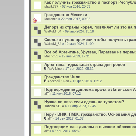
Как получить гражданство и паспорт Республ
slavik777
» 07 ноя 2016, 20:53
Гражданство Мексики
Мексика
» 22 фев 2017, 00:02
Депорт из страны корея, повлияет ли это на 
WaKuM_34
» 09 мар 2024, 13:18
Сколько нужно времени чтобы получить гра
WaKuM_34
» 12 мар 2024, 11:00
Все об Аргентине, Уругвае, Парагвае из первы
Macho51
» 12 янв 2019, 17:31
Аргентина - идеальная страна для родов
RuArNino
» 17 сен 2022, 05:32
В
л
Гражданство Чили.
о
Алексей-Чили
» 13 фев 2018, 12:12
ж
В
е
л
Подтверждение диплома врача в Латинской 
н
о
alff
и
» 11 июн 2018, 07:12
ж
я
е
Нужна ли виза если едешь не туристом?
н
Tatiana SETA
и
» 17 апр 2023, 12:45
я
Перу - ВНЖ, ПМЖ, гражданство. Основания д
alff
» 14 сен 2017, 01:37
В
л
Подтвердим ваш диплом о высшем образован
о
alff
» 07 сен 2017, 05:32
ж