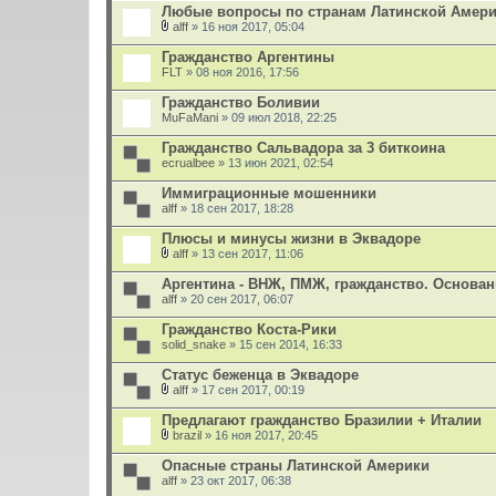
е
Любые вопросы по странам Латинской Амер
н
и
alff
» 16 ноя 2017, 05:04
В
я
л
Гражданство Аргентины
о
FLT
» 08 ноя 2016, 17:56
ж
е
Гражданство Боливии
н
MuFaMani
и
» 09 июл 2018, 22:25
я
Гражданство Сальвадора за 3 биткоина
ecrualbee
» 13 июн 2021, 02:54
Иммиграционные мошенники
alff
» 18 сен 2017, 18:28
Плюсы и минусы жизни в Эквадоре
alff
» 13 сен 2017, 11:06
В
л
Аргентина - ВНЖ, ПМЖ, гражданство. Основа
о
alff
» 20 сен 2017, 06:07
ж
е
Гражданство Коста-Рики
н
solid_snake
и
» 15 сен 2014, 16:33
я
Статус беженца в Эквадоре
alff
» 17 сен 2017, 00:19
В
л
Предлагают гражданство Бразилии + Италии
о
brazil
» 16 ноя 2017, 20:45
ж
В
е
л
Опасные страны Латинской Америки
н
о
alff
и
» 23 окт 2017, 06:38
ж
я