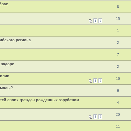
брак
8
15
1
2
1
ибского региона
2
7
квадоре
2
зилии
16
1
2
темалы?
6
етей своих граждан рожденных зарубежом
4
20
1
2
11