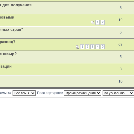
я для получения
8
изовыми
19
1
2
нных стран"
6
 развод?
63
1
2
3
4
5
 не швыр?
5
изации
3
10
темы за:
Поле сортировки