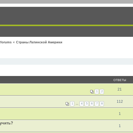
 forums
Страны Латинской Америки
ОТВЕТЫ
21
1
2
112
1
…
4
5
6
7
8
1
лучить?
1