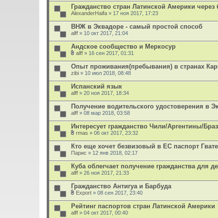
е
Гражданство стран Латинской Америки через 
н
AlexanderHaifa
и
» 17 ноя 2017, 17:23
я
ВНЖ в Эквадоре - самый простой способ
alff
» 10 окт 2017, 21:04
Андское сообщество и Меркосур
alff
» 16 сен 2017, 01:31
В
л
Опыт проживания(пребывания) в странах Кар
о
zibi
» 10 июл 2018, 08:48
ж
е
Испанский язык
н
alff
и
» 20 ноя 2017, 18:34
я
Получение водительского удостоверения в Э
alff
» 08 мар 2018, 03:58
Интересует гражданство Чили/Аргентины/Бра
rmas
» 06 окт 2017, 23:32
В
л
Кто еще хочет безвизовый в ЕС паспорт Гва
о
Парис
» 12 янв 2018, 02:17
ж
е
Куба облегчает получение гражданства для д
н
alff
и
» 26 ноя 2017, 21:33
я
Гражданство Антигуа и Барбуда
Export
» 08 сен 2017, 23:40
В
л
Рейтинг паспортов стран Латинской Америки
о
alff
» 04 окт 2017, 00:40
ж