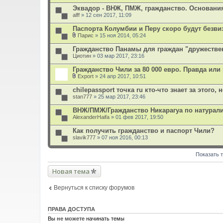
е
Эквадор - ВНЖ, ПМЖ, гражданство. Основани
н
alff
и
» 12 сен 2017, 11:09
я
Паспорта Колумбии и Перу скоро будут безв
Парис
» 15 ноя 2014, 05:24
В
л
Гражданство Панамы для граждан "дружестве
о
Циотин
» 03 мар 2017, 23:16
ж
е
Гражданство Чили за 80 000 евро. Правда или
н
и
Export
» 24 апр 2017, 10:51
В
я
л
chilepassport точка ru кто-что знает за этого,
о
stan777
» 25 мар 2017, 23:46
ж
е
ВНЖ/ПМЖ/Гражданство Никарагуа по натурал
н
AlexanderHaifa
и
» 01 фев 2017, 19:50
я
Как получить гражданство и паспорт Чили?
slavik777
» 07 ноя 2016, 00:13
Показать 
Новая тема
Вернуться к списку форумов
ПРАВА ДОСТУПА
Вы
не можете
начинать темы