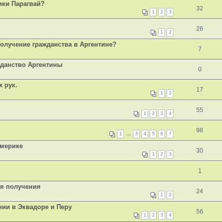
ики Парагвай?
32
1
2
3
26
1
2
получение гражданства в Аргентине?
7
жданство Аргентины
0
х рук.
17
1
2
55
1
2
3
4
98
1
…
3
4
5
6
7
Америке
30
1
2
3
1
ля получения
24
1
2
ии в Эквадоре и Перу
56
1
2
3
4