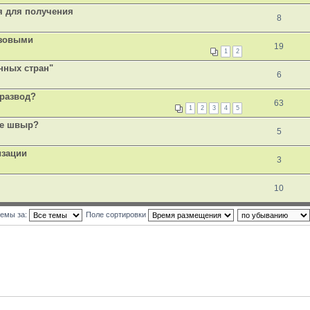
я для получения
8
изовыми
19
1
2
нных стран"
6
 развод?
63
1
2
3
4
5
 не швыр?
5
изации
3
10
темы за:
Поле сортировки