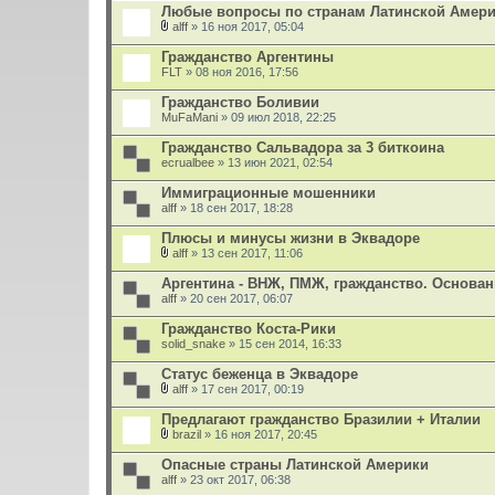
е
Любые вопросы по странам Латинской Амер
н
и
alff
» 16 ноя 2017, 05:04
В
я
л
Гражданство Аргентины
о
FLT
» 08 ноя 2016, 17:56
ж
е
Гражданство Боливии
н
MuFaMani
и
» 09 июл 2018, 22:25
я
Гражданство Сальвадора за 3 биткоина
ecrualbee
» 13 июн 2021, 02:54
Иммиграционные мошенники
alff
» 18 сен 2017, 18:28
Плюсы и минусы жизни в Эквадоре
alff
» 13 сен 2017, 11:06
В
л
Аргентина - ВНЖ, ПМЖ, гражданство. Основа
о
alff
» 20 сен 2017, 06:07
ж
е
Гражданство Коста-Рики
н
solid_snake
и
» 15 сен 2014, 16:33
я
Статус беженца в Эквадоре
alff
» 17 сен 2017, 00:19
В
л
Предлагают гражданство Бразилии + Италии
о
brazil
» 16 ноя 2017, 20:45
ж
В
е
л
Опасные страны Латинской Америки
н
о
alff
и
» 23 окт 2017, 06:38
ж
я