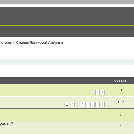
 forums
Страны Латинской Америки
ОТВЕТЫ
21
1
2
112
1
…
4
5
6
7
8
1
лучить?
1