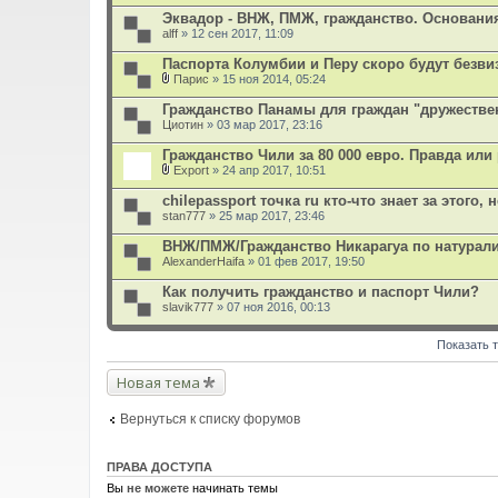
е
Эквадор - ВНЖ, ПМЖ, гражданство. Основани
н
alff
и
» 12 сен 2017, 11:09
я
Паспорта Колумбии и Перу скоро будут безв
Парис
» 15 ноя 2014, 05:24
В
л
Гражданство Панамы для граждан "дружестве
о
Циотин
» 03 мар 2017, 23:16
ж
е
Гражданство Чили за 80 000 евро. Правда или
н
и
Export
» 24 апр 2017, 10:51
В
я
л
chilepassport точка ru кто-что знает за этого,
о
stan777
» 25 мар 2017, 23:46
ж
е
ВНЖ/ПМЖ/Гражданство Никарагуа по натурал
н
AlexanderHaifa
и
» 01 фев 2017, 19:50
я
Как получить гражданство и паспорт Чили?
slavik777
» 07 ноя 2016, 00:13
Показать 
Новая тема
Вернуться к списку форумов
ПРАВА ДОСТУПА
Вы
не можете
начинать темы