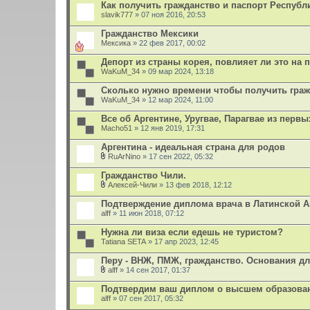
Как получить гражданство и паспорт Республ
slavik777
» 07 ноя 2016, 20:53
Гражданство Мексики
Мексика
» 22 фев 2017, 00:02
Депорт из страны корея, повлияет ли это на 
WaKuM_34
» 09 мар 2024, 13:18
Сколько нужно времени чтобы получить гра
WaKuM_34
» 12 мар 2024, 11:00
Все об Аргентине, Уругвае, Парагвае из первы
Macho51
» 12 янв 2019, 17:31
Аргентина - идеальная страна для родов
RuArNino
» 17 сен 2022, 05:32
В
л
Гражданство Чили.
о
Алексей-Чили
» 13 фев 2018, 12:12
ж
В
е
л
Подтверждение диплома врача в Латинской 
н
о
alff
и
» 11 июн 2018, 07:12
ж
я
е
Нужна ли виза если едешь не туристом?
н
Tatiana SETA
и
» 17 апр 2023, 12:45
я
Перу - ВНЖ, ПМЖ, гражданство. Основания д
alff
» 14 сен 2017, 01:37
В
л
Подтвердим ваш диплом о высшем образован
о
alff
» 07 сен 2017, 05:32
ж