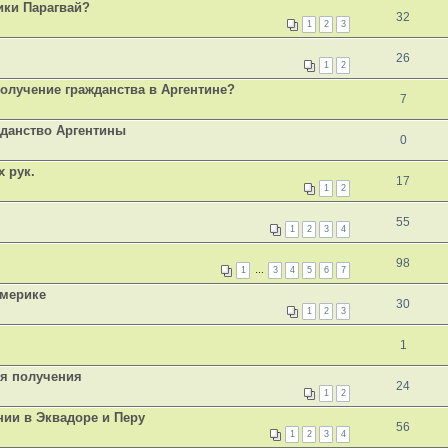
ики Парагвай?
32
1
2
3
26
1
2
получение гражданства в Аргентине?
7
жданство Аргентины
0
х рук.
17
1
2
55
1
2
3
4
98
1
…
3
4
5
6
7
Америке
30
1
2
3
1
ля получения
24
1
2
ии в Эквадоре и Перу
56
1
2
3
4