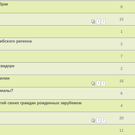
брак
8
15
1
2
1
ибского региона
2
7
квадоре
2
зилии
16
1
2
темалы?
6
етей своих граждан рожденных зарубежом
4
20
1
2
11