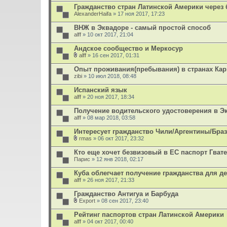
е
Гражданство стран Латинской Америки через 
н
AlexanderHaifa
и
» 17 ноя 2017, 17:23
я
ВНЖ в Эквадоре - самый простой способ
alff
» 10 окт 2017, 21:04
Андское сообщество и Меркосур
alff
» 16 сен 2017, 01:31
В
л
Опыт проживания(пребывания) в странах Кар
о
zibi
» 10 июл 2018, 08:48
ж
е
Испанский язык
н
alff
и
» 20 ноя 2017, 18:34
я
Получение водительского удостоверения в Э
alff
» 08 мар 2018, 03:58
Интересует гражданство Чили/Аргентины/Бра
rmas
» 06 окт 2017, 23:32
В
л
Кто еще хочет безвизовый в ЕС паспорт Гва
о
Парис
» 12 янв 2018, 02:17
ж
е
Куба облегчает получение гражданства для д
н
alff
и
» 26 ноя 2017, 21:33
я
Гражданство Антигуа и Барбуда
Export
» 08 сен 2017, 23:40
В
л
Рейтинг паспортов стран Латинской Америки
о
alff
» 04 окт 2017, 00:40
ж