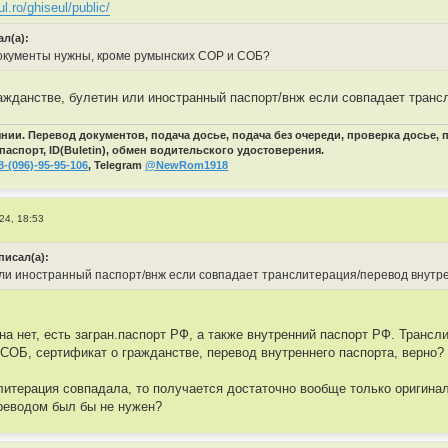
l.ro/ghiseul/public/
ал(а):
документы нужны, кроме румынских СОР и СОБ?
ажданстве, булетин или иностранный паспорт/внж если совпадает транс
ии. Перевод документов, подача досье, подача без очереди, проверка досье,
паспорт, ID(Buletin), обмен водительского удостоверения.
8-(096)-95-95-106
, Telegram
@NewRom1918
24, 18:53
исал(а):
ли иностранный паспорт/внж если совпадает транслитерация/перевод внутр
на нет, есть загран.паспорт РФ, а также внутренний паспорт РФ. Трансл
СОБ, сертификат о гражданстве, перевод внутреннего паспорта, верно? (
литерация совпадала, то получается достаточно вообще только оригинал
реводом был бы не нужен?