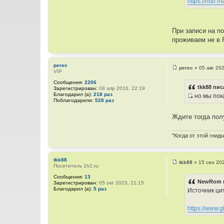
https://hub.m
о
ч
н
При записи на п
и
проживаем не в 
к
ц
и
perec
perec
»
05 авг 20
т
VIP
С
о
а
Сообщения:
2206
о
tkk88 пис
т
Зарегистрирован:
08 апр 2016, 22:19
б
Благодарил (а):
218 раз
но мы пок
щ
ы
Поблагодарили:
528 раз
И
е
н
с
и
Ждите тогда пол
т
е
о
"Когда от этой гнид
ч
н
и
tkk88
tkk88
»
15 сен 20
к
Посетитель 1h2.ru
С
о
ц
Сообщения:
13
о
NewRom п
Зарегистрирован:
05 окт 2023, 21:15
и
б
Благодарил (а):
5 раз
Источник ци
щ
т
е
а
н
https://www.g
и
т
е
ы