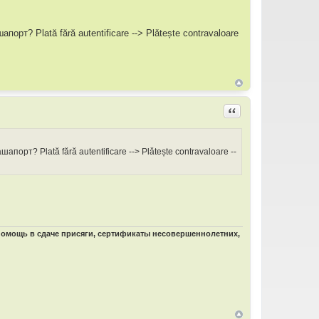
т? Plată fără autentificare --> Plǎtește contravaloare
Цитировать
рт? Plată fără autentificare --> Plǎtește contravaloare --
 помощь в сдаче присяги, сертификаты несовершеннолетних,