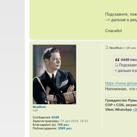
Подскажите, пожа
--> дальше в разд
Спасибо!
NewRom
»
19 сен
С
о
о
tkk88 пис
б
Подскажите
щ
И
е
> дальше в р
н
с
и
т
е
https://www.ghise
о
Напоминаю, что 
ч
н
Гражданство Румын
и
СОР + СОБ, загран
NewRom
к
Viber, WhatsApp
+3
VIP
ц
Сообщения:
6048
и
Зарегистрирован:
25 дек 2018, 16:22
т
Благодарил (а):
708 раз
Поблагодарили:
3989 раз
а
т