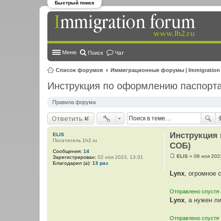
Быстрый поиск
Меню
Поиск
Чат
Список форумов
Иммиграционные форумы | Immigration
Инструкция по оформлению паспорта
Правила форума
Ответить
Инструкция 
ELIS
Посетитель 1h2.ru
СОБ)
Сообщения:
14
ELIS
»
08 ноя 202
Зарегистрирован:
02 ноя 2023, 13:31
С
Благодарил (а):
13 раз
о
Lynx
о
, огромное
б
щ
е
Отправлено спустя 
н
Lynx
, а нужен 
и
е
Отправлено спустя 