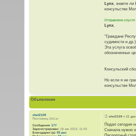
Lynx
, знаете ли
консульстве Мо
Отправлено спустя 
Lynx
,
"Граждане Респу
судимости и др.
Эта услуга осво
обозначенных це
Консульский сбо
Но если я не гр
консульстве Мол
Объявление
shel2109
shel2109
»
21 дек
Постоялец 1h2.ru
С
о
Подал сегодня на
Сообщения:
177
о
Зарегистрирован:
18 авг 2023, 11:53
Сначала нужно о
б
Благодарил (а):
55 раз
щ
Паспортный стол