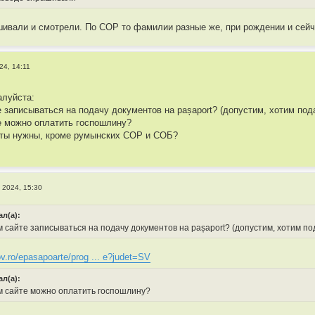
шивали и смотрели. По СОР то фамилии разные же, при рождении и сейч
24, 14:11
алуйста:
е записываться на подачу документов на pașaport? (допустим, хотим под
те можно оплатить госпошлину?
нты нужны, кроме румынских СОР и СОБ?
 2024, 15:30
ал(а):
м сайте записываться на подачу документов на pașaport? (допустим, хотим по
ov.ro/epasapoarte/prog ... e?judet=SV
ал(а):
ом сайте можно оплатить госпошлину?