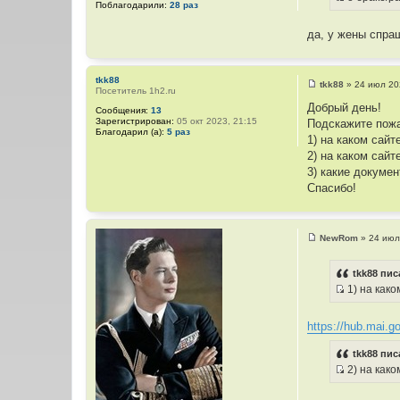
ц
Поблагодарили:
28 раз
И
е
и
н
с
и
т
да, у жены спра
т
е
а
о
т
ч
ы
tkk88
tkk88
»
24 июл 20
н
Посетитель 1h2.ru
С
о
и
Добрый день!
Сообщения:
13
о
к
Зарегистрирован:
05 окт 2023, 21:15
Подскажите пож
б
Благодарил (а):
5 раз
щ
ц
1) на каком сайт
е
и
2) на каком сай
н
и
т
3) какие докуме
е
а
Спасибо!
т
ы
NewRom
»
24 июл
С
о
о
tkk88 пис
б
1) на како
щ
И
е
н
с
и
https://hub.mai.g
т
е
о
tkk88 пис
ч
2) на как
н
И
и
с