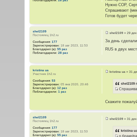
Поблагодарили:
28 раз
е
Нужно СОР, Серт
н
и
Спрашивают (меня
е
Готов будет чер
shel2109
shel2109
»
29 дек
Постоялец 1h2.ru
С
о
За день сделали
Сообщения:
177
о
Зарегистрирован:
18 авг 2023, 11:53
б
RUS в двух мест
Благодарил (а):
55 раз
щ
Поблагодарили:
28 раз
е
н
и
е
kristina ua
kristina ua
»
31 де
Участник 1h2.ru
С
о
Сообщения:
53
о
shel2109 
Зарегистрирован:
05 янв 2020, 20:46
б
Благодарил (а):
12 раз
Спрашивают
щ
Поблагодарили:
1 раз
И
е
н
с
и
Скажите пожалуй
т
е
о
ч
shel2109
shel2109
»
31 дек
н
Постоялец 1h2.ru
С
о
и
Сообщения:
177
о
kristina u
к
Зарегистрирован:
18 авг 2023, 11:53
б
Благодарил (а):
55 раз
о браке/р
щ