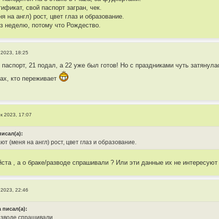
ификат, свой паспорт загран, чек.
 на англ) рост, цвет глаз и образование.
ез неделю, потому что Рождество.
 2023, 18:25
 паспорт, 21 подал, а 22 уже был готов! Но с праздниками чуть затянул
ах, кто переживает
к 2023, 17:07
писал(а):
 (меня на англ) рост, цвет глаз и образование.
ста , а о браке/разводе спрашивали ? Или эти данные их не интересуют 
 2023, 22:46
a писал(а):
азводе спрашивали