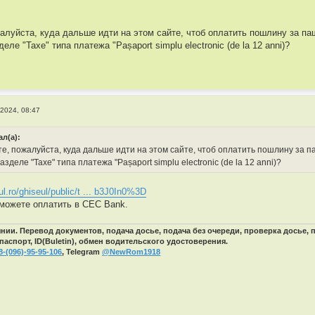
луйста, куда дальше идти на этом сайте, чтоб оплатить пошлину за пашапор
еле "Taxe" типа платежа "Pașaport simplu electronic (de la 12 anni)?
 2024, 08:47
ал(а):
, пожалуйста, куда дальше идти на этом сайте, чтоб оплатить пошлину за пашапо
азделе "Taxe" типа платежа "Pașaport simplu electronic (de la 12 anni)?
ul.ro/ghiseul/public/t ... b3J0In0%3D
можете оплатить в CEC Bank.
ии. Перевод документов, подача досье, подача без очереди, проверка досье,
паспорт, ID(Buletin), обмен водительского удостоверения.
8-(096)-95-95-106
, Telegram
@NewRom1918