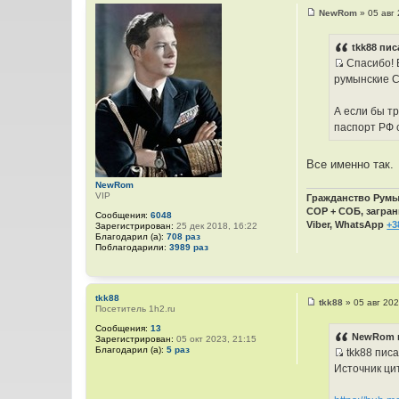
и
NewRom
»
05 авг
т
С
о
а
о
tkk88 пис
т
б
Спасибо! Б
щ
ы
И
е
румынские С
н
с
и
т
е
А если бы т
о
паспорт РФ 
ч
н
Все именно так.
и
NewRom
к
VIP
Гражданство Румын
ц
СОР + СОБ, загран
Сообщения:
6048
и
Viber, WhatsApp
+3
Зарегистрирован:
25 дек 2018, 16:22
т
Благодарил (а):
708 раз
Поблагодарили:
3989 раз
а
т
ы
tkk88
tkk88
»
05 авг 202
Посетитель 1h2.ru
С
о
Сообщения:
13
о
NewRom п
Зарегистрирован:
05 окт 2023, 21:15
б
Благодарил (а):
5 раз
tkk88 писа
щ
И
е
Источник цит
н
с
и
т
е