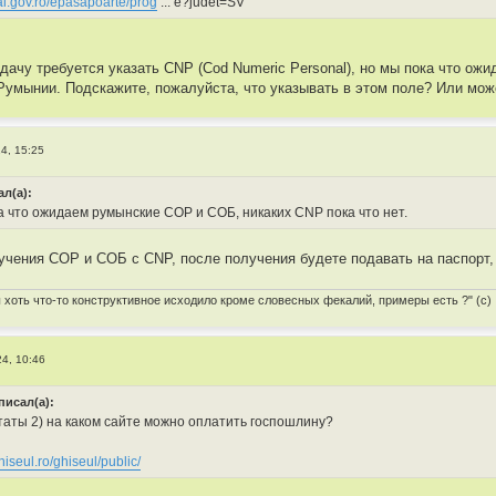
ai.gov.ro/epasapoarte/prog
... e?judet=SV
одачу требуется указать CNP (Cod Numeric Personal), но мы пока что ож
Румынии. Подскажите, пожалуйста, что указывать в этом поле? Или може
24, 15:25
ал(а):
а что ожидаем румынские СОР и СОБ, никаких CNP пока что нет.
учения СОР и СОБ с CNP, после получения будете подавать на паспорт
ы хоть что-то конструктивное исходило кроме словесных фекалий, примеры есть ?" (с)
24, 10:46
исал(а):
таты 2) на каком сайте можно оплатить госпошлину?
hiseul.ro/ghiseul/public/