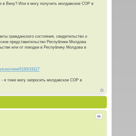
не в Вену? Или я могу получить молдавское СОР в
кты гражданского состояния, свидетельство о
ьское представительство Республики Молдова.
ьстве или от поездки в Республику Молдова в
rvices/view/5193/19117
 - я тоже могу запросить молдавское СОР в
Цитировать