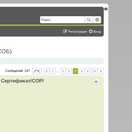
Регистрация
Вход
СОБ)
Сообщений: 147
1
…
5
6
7
8
9
10
ь Сертификат/СОР/
Цитировать