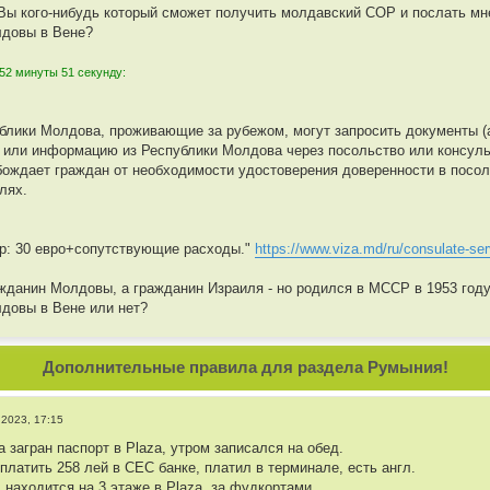
 Вы кого-нибудь который сможет получить молдавский СОР и послать м
лдовы в Вене?
52 минуты 51 секунду:
блики Молдова, проживающие за рубежом, могут запросить документы (а
) или информацию из Республики Молдова через посольство или консул
бождает граждан от необходимости удостоверения доверенности в посол
лях.
р: 30 евро+сопутствующие расходы."
https://www.viza.md/ru/consulate-se
ажданин Молдовы, а гражданин Израиля - но родился в МССР в 1953 году
довы в Вене или нет?
Дополнительные правила для раздела Румыния!
 2023, 17:15
 загран паспорт в Plaza, утром записался на обед.
платить 258 лей в CEC банке, платил в терминале, есть англ.
 находится на 3 этаже в Plaza, за фудкортами.