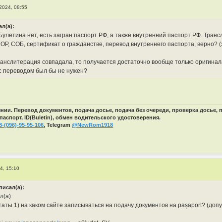
 2024, 08:55
ал(а):
улетина нет, есть загран.паспорт РФ, а также внутренний паспорт РФ. Транс
ОР, СОБ, сертификат о гражданстве, перевод внутреннего паспорта, верно? (з
ранслитерация совпадала, то получается достаточно вообще только оригинал
с переводом был бы не нужен?
ии. Перевод документов, подача досье, подача без очереди, проверка досье,
паспорт, ID(Buletin), обмен водительского удостоверения.
8-(096)-95-95-106
, Telegram
@NewRom1918
4, 15:10
исал(а):
л(а):
аты 1) на каком сайте записываться на подачу документов на pașaport? (допу