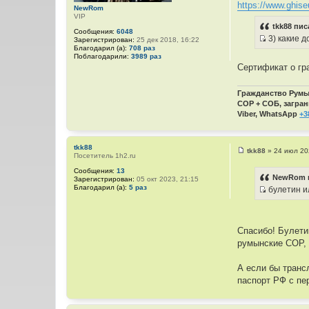
https://www.ghiseu
NewRom
к
т
VIP
ц
о
tkk88 пис
Сообщения:
6048
и
ч
3) какие 
Зарегистрирован:
25 дек 2018, 16:22
т
н
И
Благодарил (а):
708 раз
Поблагодарили:
3989 раз
а
и
с
Сертификат о гр
т
к
т
ы
ц
о
Гражданство Румын
и
ч
СОР + СОБ, загран
т
н
Viber, WhatsApp
+3
а
и
т
к
ы
ц
tkk88
tkk88
»
24 июл 20
Посетитель 1h2.ru
С
и
о
Сообщения:
13
т
о
NewRom п
Зарегистрирован:
05 окт 2023, 21:15
б
а
Благодарил (а):
5 раз
булетин и
щ
т
И
е
н
ы
с
и
т
е
Спасибо! Булети
о
румынские СОР, 
ч
н
А если бы транс
и
паспорт РФ с пе
к
ц