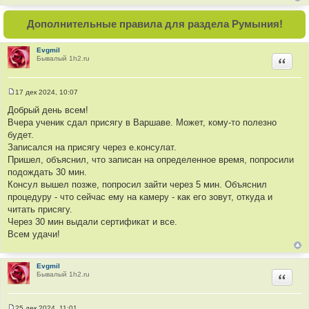
Дополнительные правила для раздела Румыния!
Evgmil
Бывалый 1h2.ru
Цитир
17 дек 2024, 10:07
С
о
Добрый день всем!
о
Вчера ученик сдал присягу в Варшаве. Может, кому-то полезно
б
щ
будет.
е
Записался на присягу через е.консулат.
н
и
Пришел, объяснил, что записан на определенное время, попросили
е
подождать 30 мин.
Консул вышел позже, попросил зайти через 5 мин. Объяснил
процедуру - что сейчас ему на камеру - как его зовут, откуда и
читать присягу.
Через 30 мин выдали сертификат и все.
Всем удачи!
Evgmil
Бывалый 1h2.ru
Цитир
25 дек 2024, 11:01