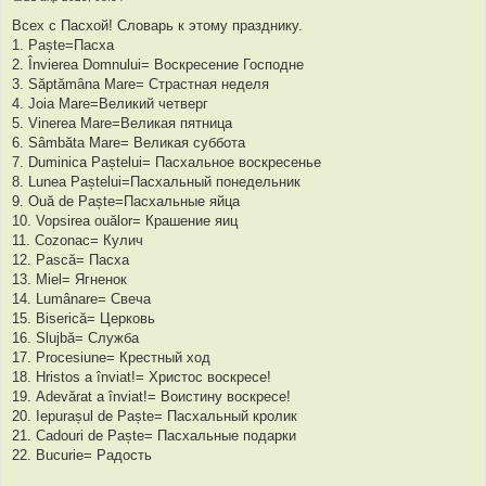
С
о
Всех с Пасхой! Словарь к этому празднику.
о
1. Paște=Пасха
б
щ
2. Învierea Domnului= Воскресение Господне
е
3. Săptămâna Mare= Страстная неделя
н
и
4. Joia Mare=Великий четверг
е
5. Vinerea Mare=Великая пятница
6. Sâmbăta Mare= Великая суббота
7. Duminica Paștelui= Пасхальное воскресенье
8. Lunea Paștelui=Пасхальный понедельник
9. Ouă de Paște=Пасхальные яйца
10. Vopsirea ouălor= Крашение яиц
11. Cozonac= Кулич
12. Pască= Пасха
13. Miel= Ягненок
14. Lumânare= Свеча
15. Biserică= Церковь
16. Slujbă= Служба
17. Procesiune= Крестный ход
18. Hristos a înviat!= Христос воскресе!
19. Adevărat a înviat!= Воистину воскресе!
20. Iepurașul de Paște= Пасхальный кролик
21. Cadouri de Paște= Пасхальные подарки
22. Bucurie= Радость