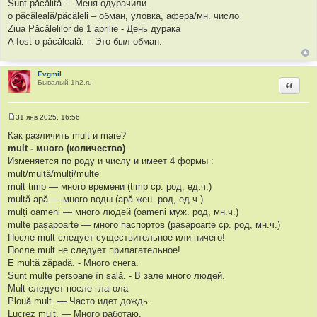
Sunt păcălită. – Меня одурачили.
o păcăleală/păcăleli – обман, уловка, афера/мн. число
Ziua Păcălelilor de 1 aprilie - День дурака
A fost o păcăleală. – Это был обман.
Evgmil
Бывалый 1h2.ru
Цитир
31 янв 2025, 16:56
С
о
Как различить mult и mare?
о
mult - много (количество)
б
щ
Изменяется по роду и числу и имеет 4 формы :
е
mult/multă/mulți/multe
н
и
mult timp — много времени (timp ср. род, ед.ч.)
е
multă apă — много воды (apă жен. род, ед.ч.)
mulți oameni — много людей (oameni муж. род, мн.ч.)
multe pașapoarte — много паспортов (pașapoarte ср. род, мн.ч.)
После mult следует существительное или ничего!
После mult не следует прилагательное!
E multă zăpadă. - Много снега.
Sunt multe persoane în sală. - В зале много людей.
Mult следует после глагола
Plouă mult. — Часто идет дождь.
Lucrez mult. — Много работаю.