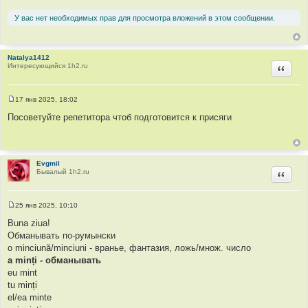
щ
е
У вас нет необходимых прав для просмотра вложений в этом сообщении.
н
и
е
Natalya1412
Интересующийся 1h2.ru
Цитир
17 янв 2025, 18:02
С
о
Посоветуйте репетитора чтоб подготовится к присяги
о
б
щ
е
н
и
Evgmil
е
Бывалый 1h2.ru
Цитир
25 янв 2025, 10:10
С
о
Buna ziua!
о
Обманывать по-румынски
б
щ
o minciună/minciuni - вранье, фантазия, ложь/множ. число
е
a minți - обманывать
н
и
eu mint
е
tu minți
el/ea minte