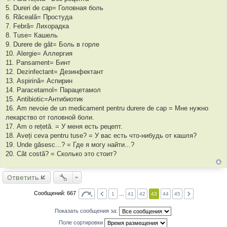
е
5. Dureri de cap= Головная боль
6. Răceală= Простуда
7. Febră= Лихорадка
8. Tuse= Кашель
9. Durere de gât= Боль в горле
10. Alergie= Аллергия
11. Pansament= Бинт
12. Dezinfectant= Дезинфектант
13. Aspirină= Аспирин
14. Paracetamol= Парацетамол
15. Antibiotic=Антибиотик
16. Am nevoie de un medicament pentru durere de cap = Мне нужно
лекарство от головной боли.
17. Am o rețetă. = У меня есть рецепт.
18. Aveți ceva pentru tuse? = У вас есть что-нибудь от кашля?
19. Unde găsesc...? = Где я могу найти...?
20. Cât costă? = Сколько это стоит?
Ответить
Сообщений: 667
1
…
41
42
43
44
45
Показать сообщения за:
Поле сортировки