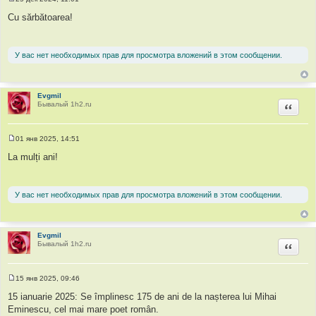
С
о
Cu sărbătoarea!
о
б
щ
е
У вас нет необходимых прав для просмотра вложений в этом сообщении.
н
и
е
Evgmil
Бывалый 1h2.ru
Цитир
01 янв 2025, 14:51
С
о
La mulți ani!
о
б
щ
е
У вас нет необходимых прав для просмотра вложений в этом сообщении.
н
и
е
Evgmil
Бывалый 1h2.ru
Цитир
15 янв 2025, 09:46
С
о
15 ianuarie 2025: Se împlinesc 175 de ani de la nașterea lui Mihai
о
Eminescu, cel mai mare poet român.
б