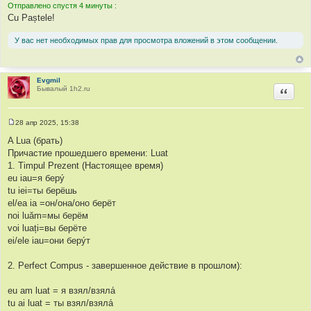
Отправлено спустя 4 минуты :
Cu Paștele!
У вас нет необходимых прав для просмотра вложений в этом сообщении.
Evgmil
Бывалый 1h2.ru
Цитир
28 апр 2025, 15:38
С
о
A Lua (брать)
о
Причастие прошедшего времени: Luat
б
щ
1. Timpul Prezent (Настоящее время)
е
eu iau=я беру́
н
и
tu iei=ты берёшь
е
el/ea ia =он/она/оно берёт
noi luăm=мы берём
voi luați=вы берёте
ei/ele iau=они беру́т
2. Perfect Compus - завершенное действие в прошлом):
eu am luat = я взял/взяла́
tu ai luat = ты взял/взяла́