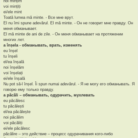
noi mințim
voi mințiți
ei/ele mint
Toată lumea mă minte. - Все мне врут.
El nu îmi spune adevărul. El mă minte. - Он не говорит мне правду. Он
меня обманывает.
El mă minte de ani de zile. - Он меня обманывает на протяжении
многих лет.
a înșela - обманывать, врать, изменять
eu înșel
tu înșeli
el/ea înșală
noi înșelăm
voi înșelați
ei/ele înșală
Nu pot să-l înșel. Îi spun numai adevărul. - Я не могу его обманывать. Я
говорю ему только правду.
a păcăli – обманывать, одурачить, мухлевать
eu păcălesc
tu păcălești
el/ea păcălește
noi păcălim
voi păcăliți
ei/ele păcălesc
păcălire – это действие – процесс одурачивания кого-либо