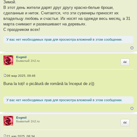
Зимой.
В этот день жители дарят друг другу красно-белые броши,
сделанные и ниток. Считается, что эти сувениры приносят их
владельцу любовь и счастье. Их носят на одежде весь месяц, а 31
марта снимают и развешивают на деревьях.
С праздником всех!
У вас нет необходимых прав для просмотра вложений в этом сообщении.
Evgmil
Бывалый 1h2.ru
Цитир
06 мар 2025, 09:46
С
о
Buna la toți! o picătură de română la început de zi))
о
б
щ
е
У вас нет необходимых прав для просмотра вложений в этом сообщении.
н
и
е
Evgmil
Бывалый 1h2.ru
Цитир
21 апр 2025, 08:34