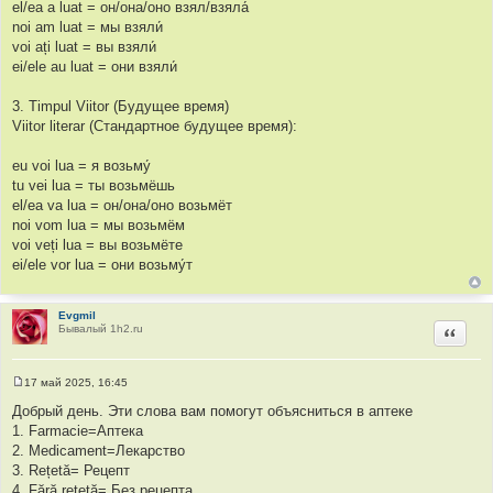
el/ea a luat = он/она/оно взял/взяла́
noi am luat = мы взяли́
voi ați luat = вы взяли́
ei/ele au luat = они взяли́
3. Timpul Viitor (Будущее время)
Viitor literar (Стандартное будущее время):
eu voi lua = я возьму́
tu vei lua = ты возьмёшь
el/ea va lua = он/она/оно возьмёт
noi vom lua = мы возьмём
voi veți lua = вы возьмёте
ei/ele vor lua = они возьму́т
Evgmil
Бывалый 1h2.ru
Цитир
17 май 2025, 16:45
С
о
Добрый день. Эти слова вам помогут объясниться в аптеке
о
1. Farmacie=Аптека
б
щ
2. Medicament=Лекарство
е
3. Rețetă= Рецепт
н
и
4. Fără rețetă= Без рецепта