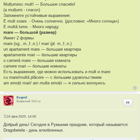
Mulțumesc mult! — Большое спасибо!
(a mulțumi - глагол)
Запомните устойчивые выражения:
E mult soare. - Очень солнечно. (дословно: «Много солнца»)
E multă lume. - Много народу.
mare — большой (размер)
Имеет 2 формы:
mare (sg., m.,f.,n.) / mari (pl. m.,f.,n.)
un apartament mare — большая квартира
apartamente mari — большие квартиры
o cameră mare — большая комната
camere mari — большие комнаты
Есть выражения, где можно использовать и mult и mare:
cu mare/multă plăcere — с большим удовольствием
am emoții mari/ am multe emoții — я сильно волнуюсь
Evgmil
Бывалый 1h2.ru
Цитир
24 фев 2025, 14:00
С
о
Добрый день! Сегодня в Румынии праздник, который называется
о
Dragobetele - день влюбленных.
б
щ
е