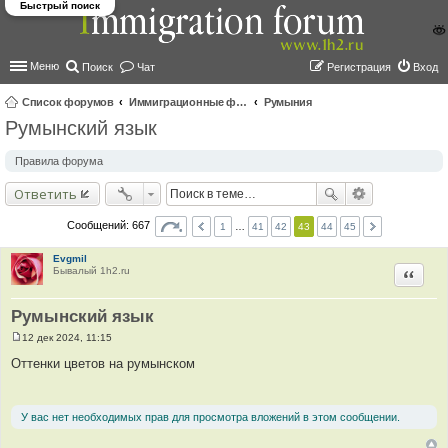
Быстрый поиск
Меню
Поиск
Чат
Регистрация
Вход
Список форумов
Иммиграционные форумы | Immigration forums
Румыния
Румынский язык
ои
ск
Правила форума
Ответить
Сообщений: 667
1
…
41
42
43
44
45
Evgmil
Бывалый 1h2.ru
Цитир
Румынский язык
12 дек 2024, 11:15
С
о
Оттенки цветов на румынском
о
б
щ
е
У вас нет необходимых прав для просмотра вложений в этом сообщении.
н
и
е