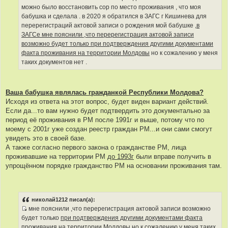
к
можно было восстановить сор по место проживания , что моя
ц
бабушка и сделала . в 2020 я обратился в ЗАГС г Кишинева для
и
перерегистраций актовой записи о рождения мой бабушке ,
в
т
ЗАГСе мне пояснили ,что перерегистрация актовой записи
а
возможно будет только при подтверждения другими документами
т
факта проживания на территории Молдовы
но к сожалению у меня
ы
таких документов нет .
Ваша бабушка являлась гражданкой Республики Молдова?
Исходя из ответа на этот вопрос, будет виден вариант действий.
Если да...то вам нужно будет подтвердить это документально за
период её проживания в РМ после 1991г и выше, потому что по
моему с 2001г уже создан реестр граждан РМ...и они сами смогут
увидеть это в своей базе.
А также согласно первого закона о гражданстве РМ, лица
проживавшие на территории РМ
до 1993г
были вправе получить в
упрощённом порядке гражданство РМ на основании проживания там.
николай1212 писал(а):
мне пояснили ,что перерегистрация актовой записи возможно
И
будет только
при подтверждения другими документами факта
с
проживания на территории Молдовы
но к сожалению у меня таких