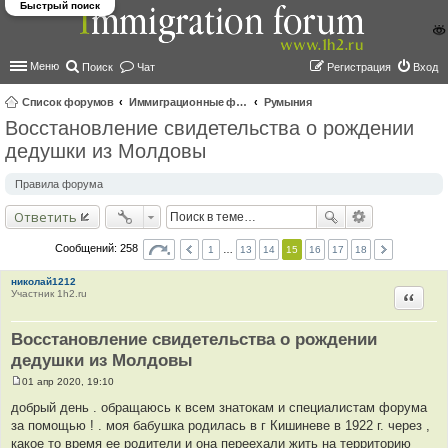
Быстрый поиск
Меню
Поиск
Чат
Регистрация
Вход
Список форумов
Иммиграционные форумы | Immigration forums
Румыния
Восстановление свидетельства о рождении
ои
дедушки из Молдовы
ск
Правила форума
Ответить
Сообщений: 258
1
…
13
14
15
16
17
18
николай1212
Участник 1h2.ru
Цитир
Восстановление свидетельства о рождении
дедушки из Молдовы
01 апр 2020, 19:10
С
о
добрый день . обращаюсь к всем знатокам и специалистам форума
о
за помощью ! . моя бабушка родилась в г Кишиневе в 1922 г. через ,
б
щ
какое то время ее родители и она переехали жить на территорию