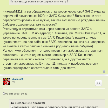
так выход есть в этом случая или нету ?
И
с
николай1212
, а вы обращались с запросом через свой ЗАГС туда за
т
первичной акт/записью 1922г в ЗАГС Кишинёва? Возможно ни чего
о
перерегистрировать и не нужно, так как акт/запись о рождении вашей
ч
бабушки сохранилась там на месте?
н
Рекомендую обратиться вам через запрос из вашего ЗАГС в
и
управление ЗАГС РМ по адресу; г. Кишинёв, ул. Михай Витязул 11, а
к
также непосредственно в сам ЗАГС Кишинёва (в вашем случае
ц
нужно писать во все районные ЗАГС Кишинёва, так как вы наверняка
и
не знаете в каком районе Кишинёва родилась ваша бабушка).
т
Ранее я уже объяснял что такое первичная акт/запись, и вторичная
а
акт/запись...и что в одном месте например в ЗАГС Кишинёва
т
первичная акт/запись могла сохраниться, а в другом месте
ы
вторичная акт/запись на Витязул 11, нет...или наоборот, поэтому
нужно обращаться обязательно в этих два места.
фазан79
VIP
Цитир
02 апр 2020, 16:31
С
о
о
николай1212 писал(а):
б
получается , что закон о перерегистрации актов не работает .
щ