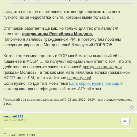
И
е
н
с
и
вижу что ни кто не в состоянии, как всегда подсказать ни чего
т
е
путного, из за недостатка опыта, который имею только я...
о
ч
Этот закон работает ещё как, но только для тех кто являлся/
н
является
гражданином Республики Молдова.
и
Например я являюсь гражданином РМ, и поэтому без проблем
к
перерегистрировал в Молдове свой беларуский СОР/СОБ.
ц
и
Хотел тоже самое сделать с СОР моей матери выданный ей в г.
т
Кишинёве в МССР, ....но получил официальный ответ о том, что это
а
действие по перерегистрации акт/записей
доступно только для
т
граждан Молдовы
, а так как моя мать являлась только гражданкой
ы
МССР, но не РМ, то это действие
не доступно!
Если нужно, то где то в моей теме
Есть корни, нужна помощь
я
выкладывал ранее официальный ответ АГУ об этом...
Последний раз редактировалось
фазан79
02 апр 2020, 19:54, всего редактировалось
1 раз.
николай1212
Участник 1h2.ru
Цитир
02 апр 2020, 17:33