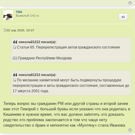
TDG
Бывалый 1h2.ru
Цитир
02 апр 2020, 10:37
С
о
о
николай1212 писал(а):
б
Статья 65. Перерегистрация актов гражданского состояния
щ
И
е
н
с
(1) Граждане Республики Молдова
и
т
е
о
ч
николай1212 писал(а):
н
По желанию заявителей могут быть подвергнуты процедуре
и
И
перерегистрации и акты гражданского состояния, составленные до
к
с
17 августа 2001 года.
ц
т
и
о
Теперь вопрос вы гражданин РМ или другой страны и второй зачем
т
ч
вам этот Геморой с большой буквы если указано что она родилась в
а
н
Кишиневе в нужное время, что вас должно заботить это доказать
т
и
родство это проблема заключается в том что чаще нету
ы
к
свидетельство о браке и непонятно как «Мунтяну» стала Иванова
ц
и