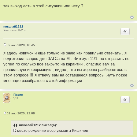
С
о
так выход есть в этой ситуации или нету ?
о
б
щ
е
н
николай1212
и
Участник 1h2.ru
е
Цитир
02 апр 2020, 18:45
С
о
я здесь новичок и еще только не знаю как правильно отвечать . я
о
подготовил запрос для ЗАГСа на М . Витязул 11/1. но отправить не
б
щ
успел по сколько все закрыто на карантин . спасибо вам за
е
правильную информацию , видно , что вы хорошо разбираетесь в
н
и
этом вопросе !!! я отвечу вам на оставшееся вопросы ,чуть позже
е
мне надо разобраться с этой информации .
Парис
VIP
Цитир
02 апр 2020, 22:08
С
о
о
николай1212 писал(а):
б
место рождение в сор указан .г Кишинев
щ
И
е