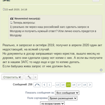
22 май 2020, 14:16
С
о
о
Nevermind писал(а):
б
Теперь вопросы:
щ
И
е
1) реально ли через наш российский загс сделать запрос в
н
с
Молдову и получить нужный ответ? Или лично ехать придется в
и
т
е
Молдову
о
ч
Реально, я запросил в октябре 2019, получил в апреле 2020 один акт
н
недостающий, на всякий случай.
и
Но документы в досар запрашивал через юристов, вышло месяц но
к
дороже, зато они сделали сразу нот копии с них. А если вы получите
ц
акт в нашем ЗАГС то надо еще и где то копию делать.
и
Если бабушка жива запрос от нее должен быть.
т
а
т
Ответить
ы
Сообщений: 258
1
…
13
14
15
16
17
18
Показать сообщения за:
Поле сортировки