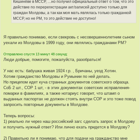
Кишинёве в МССР, ....но получил официальный ответ о том, что это
и
действие по перерегистрации акт/записей доступно только для
к
граждан Молдовы, а так как моя мать являлась только гражданкой
ц
МССР, но не РМ, то это действие не доступно!
и
т
а
Я правильно понимаю, если свекровь с несовершеннолетним сыном
т
уехали из Молдовы в 1999 году, они являлись гражданами РМ?
ы
Отправлено спустя 13 минут 48 секунд:
Люди добрые, помогите, пожалуйста, разобраться!
У нас есть: бабушка живая 1924 г.р. , Бричаны, уезд Хотин.
Хотим гражданство Молдовы и Румынии по ней делать.
Но прицепом идет куча странных документов советского образца.
СоБ 2 шт., СОР 1 шт, - в этих документах советских исправления-
помарки в фамилиях, а также нотариус говорит, что штамп о
выданных паспортах не должен стоять внутри СОР и это тоже повод
запросить повторные документы в Молдове.
Теперь вопросы:
1) реально ли через наш российский загс сделать запрос в Молдову
и получить нужный ответ? Или лично ехать придется в Молдову?
2) Правильно ли я понимаю, что для подачи на гражданство мне