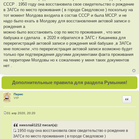
е
СССР . 1950 году она восстановила свое свидетельство о рождение
н
и
в ЗАГСе по место проживания ( в городе Сведловске ) поскольку на
е
тот момент Молдова входила в состав СССР и была МССР. и не
надо было ехать в Молдову для восстановления актовой записи о
рождения а
можно было восстановить сор по место проживания , что моя
бабушка и сделала . в 2020 я обратился в ЗАГС г Кишинева для
перерегистраций актовой записи о рождения мой бабушке ,в ЗАГСе
мне пояснили ,что перерегистрация актовой записи возможно будет
только при подтверждения другими документами факта проживания
на территории Молдовы но к сожалению у меня таких документов
нет .
Дополнительные правила для раздела Румыния!
Парис
VIP
Цитир
01 апр 2020, 20:20
С
о
о
николай1212 писал(а):
б
1950 году она восстановила свое свидетельство о рождение в
щ
И
е
ЗАГСе по место проживания ( в городе Сведловске )
н