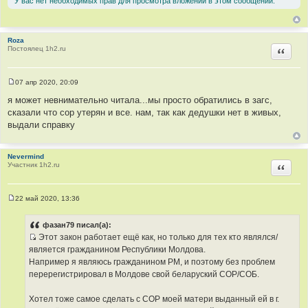
У вас нет необходимых прав для просмотра вложений в этом сообщении.
н
и
к
Roza
ц
Постоялец 1h2.ru
Цитир
и
т
а
07 апр 2020, 20:09
С
т
о
я может невнимательно читала...мы просто обратились в загс,
о
ы
сказали что сор утерян и все. нам, так как дедушки нет в живых,
б
щ
выдали справку
е
н
и
е
Nevermind
Участник 1h2.ru
Цитир
22 май 2020, 13:36
С
о
о
фазан79 писал(а):
б
Этот закон работает ещё как, но только для тех кто являлся/
щ
И
е
является гражданином Республики Молдова.
н
с
Например я являюсь гражданином РМ, и поэтому без проблем
и
т
е
перерегистрировал в Молдове свой беларуский СОР/СОБ.
о
ч
Хотел тоже самое сделать с СОР моей матери выданный ей в г.
н