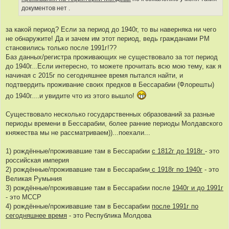
т
документов нет .
о
ч
за какой период? Если за период до 1940г, то вы наверняка ни чего
н
не обнаружите! Да и зачем им этот период, ведь гражданами РМ
и
становились только после 1991г!??
к
Баз данных/регистра проживающих не существовало за тот период
ц
до 1940г...Если интересно, то можете прочитать всю мою тему, как я
и
начиная с 2015г по сегодняшнее время пытался найти, и
т
подтвердить проживание своих предков в Бессарабии (Флорешты)
а
до 1940г....и увидите что из этого вышло!
т
ы
Существовало несколько государственных образований за разные
периоды времени в Бессарабии, более ранние периоды Молдавского
княжества мы не рассматриваем))...поехали...
1) рождённые/проживавшие там в Бессарабии
с 1812г до 1918г
- это
российская империя
2) рождённые/проживавшие там в Бессарабии
с 1918г по 1940г
- это
Великая Румыния
3) рождённые/проживавшие там в Бессарабии после
1940г и до 1991г
- это МССР
4) рождённые/проживавшие там в Бессарабии
после 1991г по
сегодняшнее время
- это Республика Молдова