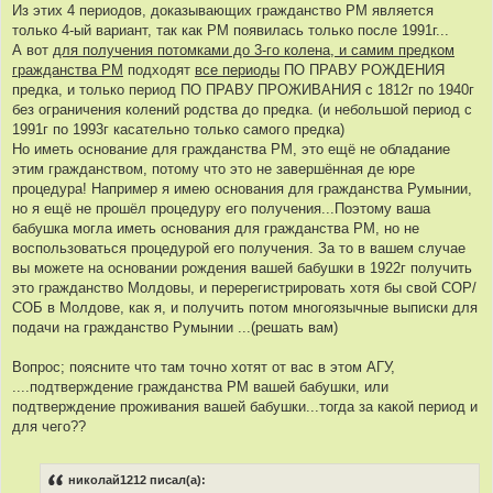
Из этих 4 периодов, доказывающих гражданство РМ является
только 4-ый вариант, так как РМ появилась только после 1991г...
А вот
для получения потомками до 3-го колена, и самим предком
гражданства РМ
подходят
все периоды
ПО ПРАВУ РОЖДЕНИЯ
предка, и только период ПО ПРАВУ ПРОЖИВАНИЯ с 1812г по 1940г
без ограничения колений родства до предка. (и небольшой период с
1991г по 1993г касательно только самого предка)
Но иметь основание для гражданства РМ, это ещё не обладание
этим гражданством, потому что это не завершённая де юре
процедура! Например я имею основания для гражданства Румынии,
но я ещё не прошёл процедуру его получения...Поэтому ваша
бабушка могла иметь основания для гражданства РМ, но не
воспользоваться процедурой его получения. За то в вашем случае
вы можете на основании рождения вашей бабушки в 1922г получить
это гражданство Молдовы, и перерегистрировать хотя бы свой СОР/
СОБ в Молдове, как я, и получить потом многоязычные выписки для
подачи на гражданство Румынии ...(решать вам)
Вопрос; поясните что там точно хотят от вас в этом АГУ,
....подтверждение гражданства РМ вашей бабушки, или
подтверждение проживания вашей бабушки...тогда за какой период и
для чего??
николай1212 писал(а):