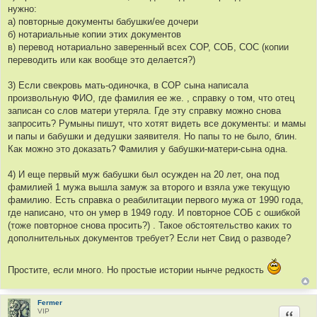
нужно:
а) повторные документы бабушки/ее дочери
б) нотариальные копии этих документов
в) перевод нотариально заверенный всех СОР, СОБ, СОС (копии
переводить или как вообще это делается?)
3) Если свекровь мать-одиночка, в СОР сына написала
произвольную ФИО, где фамилия ее же. , справку о том, что отец
записан со слов матери утеряла. Где эту справку можно снова
запросить? Румыны пишут, что хотят видеть все документы: и мамы
и папы и бабушки и дедушки заявителя. Но папы то не было, блин.
Как можно это доказать? Фамилия у бабушки-матери-сына одна.
4) И еще первый муж бабушки был осужден на 20 лет, она под
фамилией 1 мужа вышла замуж за второго и взяла уже текущую
фамилию. Есть справка о реабилитации первого мужа от 1990 года,
где написано, что он умер в 1949 году. И повторное СОБ с ошибкой
(тоже повторное снова просить?) . Такое обстоятельство каких то
дополнительных документов требует? Если нет Свид о разводе?
Простите, если много. Но простые истории нынче редкость
Fermer
VIP
Цитир