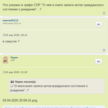
н
с
и
Что указано в графе СОР "О чем в книге записи актов гражданского
т
е
состояния о рождении"...?
о
ч
н
николай1212
Участник 1h2.ru
Цитир
и
к
ц
03 апр 2020, 05:21
и
С
о
в смысле ?
т
о
а
б
щ
т
е
ы
н
и
Парис
е
VIP
Цитир
03 апр 2020, 21:02
С
о
о
Парис писал(а):
б
"О чем в книге записи актов гражданского состояния о
щ
И
е
рождении"...?
н
с
и
т
е
03-04-2020 20-59-15.png
о
ч