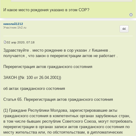
с
и
т
е
И какое место рождения указано в этом СОР?
о
ч
н
николай1212
Участник 1h2.ru
Цитир
и
к
ц
02 апр 2020, 07:18
и
С
о
Здравствуйте . место рождение в сор указан .г Кишинев .
т
о
получается , что закон о перерегистрации актов не работает .
а
б
щ
т
е
Перерегистрация актов гражданского состояния
ы
н
и
е
ЗАКОН ((Nr. 100 от 26.04.2001))
об актах гражданского состояния
Статья 65. Перерегистрация актов гражданского состояния
(1) Граждане Республики Молдова, зарегистрировавшие акты
гражданского состояния в компетентных органах зарубежных стран,
в том числе бывших республик Советского Союза, могут потребовать
перерегистрации в органах записи актов гражданского состояния по
месту жительства или, по обстоятельствам, в дипломатических