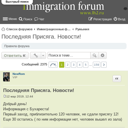
Быстрый поиск
Меню
Поиск
Чат
Регистрация
Вход
Список форумов
Иммиграционные форумы | Immigration forums
Румыния
Последняя Присяга. Новости!
ои
ск
Правила форума
Ответить
Сообщений: 2375
1
2
3
4
5
…
159
NewRom
VIP
Цитир
Последняя Присяга. Новости!
12 мар 2019, 12:44
С
о
Добрый день!
о
Информация с Бухареста!
б
щ
Первый заход, приблизительно 120 человек, не сдали присягу 12!
е
Еще 30 остались ( по ним информации нет, человек вышел из зала)
н
и
е