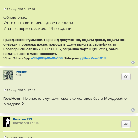
12 мар 2019, 17:03
С
о
Обновление:
о
Из тех, кто остались - двое не сдали.
б
щ
Итог - с первого захода 14 не сдали.
е
н
и
Гражданство Румынии. Перевод документов, подача досье, подача без
е
очереди, проверка досье, помощь в сдаче присяги, сертификаты
несовершеннолетних, СОР + СОБ, загранпаспорт, ID(Buletin), обмен
водительского удостоверения.
Viber, WhatsApp
+38-(096)-95-95-106
, Telegram
@NewRom1918
Fermer
VIP
Цитир
12 мар 2019, 17:12
С
о
NewRom
, Не знаете случаем, сколько человек было Молдова/не
о
Молдова ?
б
щ
е
н
и
Виталий 113
е
Постоялец 1h2.ru
Цитир
12 мар 2019, 17:12