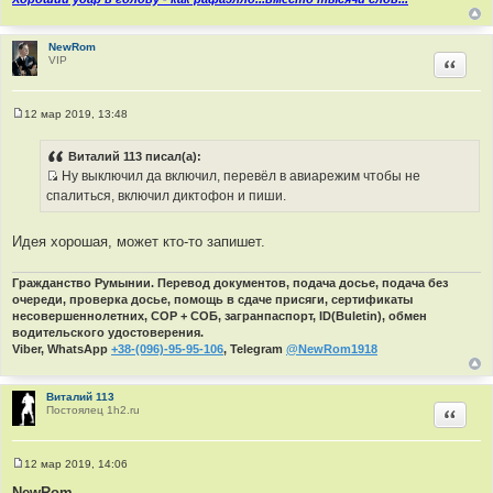
и
к
ц
NewRom
VIP
Цитир
и
т
а
12 мар 2019, 13:48
т
С
о
ы
о
Виталий 113 писал(а):
б
Ну выключил да включил, перевёл в авиарежим чтобы не
щ
И
е
спалиться, включил диктофон и пиши.
н
с
и
т
е
Идея хорошая, может кто-то запишет.
о
ч
Гражданство Румынии. Перевод документов, подача досье, подача без
н
очереди, проверка досье, помощь в сдаче присяги, сертификаты
и
несовершеннолетних, СОР + СОБ, загранпаспорт, ID(Buletin), обмен
к
водительского удостоверения.
ц
Viber, WhatsApp
+38-(096)-95-95-106
, Telegram
@NewRom1918
и
т
Виталий 113
а
Постоялец 1h2.ru
Цитир
т
ы
12 мар 2019, 14:06
С
о
NewRom
,