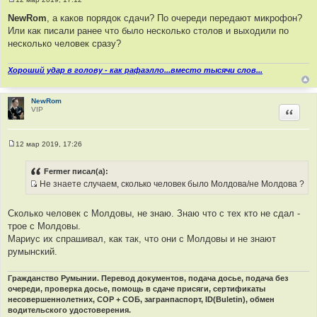
С
о
NewRom
, а каков порядок сдачи? По очереди передают микрофон?
о
Или как писали ранее что было несколько столов и выходили по
б
щ
несколько человек сразу?
е
н
и
Хороший удар в голову - как рафаэлло...вместо тысячи слов...
е
NewRom
VIP
Цитир
12 мар 2019, 17:26
С
о
о
Fermer писал(а):
б
Не знаете случаем, сколько человек было Молдова/не Молдова ?
щ
И
е
н
с
и
Сколько человек с Молдовы, не знаю. Знаю что с тех кто не сдал -
т
е
трое с Молдовы.
о
Мариус их спрашивал, как так, что они с Молдовы и не знают
ч
румынский.
н
и
Гражданство Румынии. Перевод документов, подача досье, подача без
к
очереди, проверка досье, помощь в сдаче присяги, сертификаты
ц
несовершеннолетних, СОР + СОБ, загранпаспорт, ID(Buletin), обмен
и
водительского удостоверения.