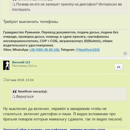
б
Почему ни кто не запишет присягу на диктофон? Интересно же
щ
И
е
послушать
н
с
и
т
е
Требуют выключить телефоны.
о
ч
Гражданство Румынии. Перевод документов, подача досье, подача без
н
очереди, проверка досье, помощь в сдаче присяги, сертификаты
и
несовершеннолетних, СОР + СОБ, загранпаспорт, ID(Buletin), обмен
к
водительского удостоверения.
ц
Viber, WhatsApp
+38-(096)-95-95-106
, Telegram
@NewRom1918
и
т
Виталий 113
а
Постоялец 1h2.ru
Цитир
т
ы
12 мар 2019, 13:24
С
о
о
NewRom писал(а):
б
Вернуться
щ
И
е
н
с
и
Ну выключил да включил, перевёл в авиарежим чтобы не
т
е
спалиться, включил диктофон и пиши. Я видео вспоминаю про
о
братьев поваров которые мамалыгу сдавали, так те видео писали)
ч
н
Хороший удар в голову - как рафаэлло...вместо тысячи слов...