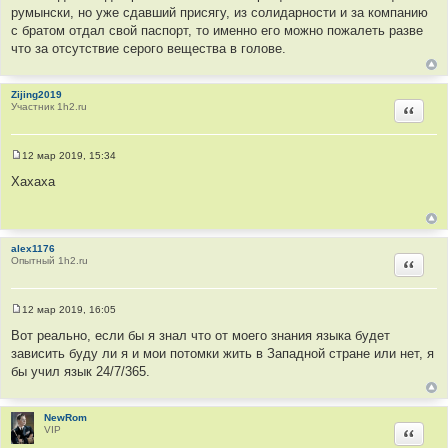
т
е
румынски, но уже сдавший присягу, из солидарности и за компанию
о
с братом отдал свой паспорт, то именно его можно пожалеть разве
ч
что за отсутствие серого вещества в голове.
н
и
к
Zijing2019
Участник 1h2.ru
Цитир
ц
и
т
12 мар 2019, 15:34
а
С
о
Хахаха
т
о
ы
б
щ
е
н
alex1176
и
Опытный 1h2.ru
е
Цитир
12 мар 2019, 16:05
С
о
Вот реально, если бы я знал что от моего знания языка будет
о
зависить буду ли я и мои потомки жить в Западной стране или нет, я
б
щ
бы учил язык 24/7/365.
е
н
и
е
NewRom
VIP
Цитир