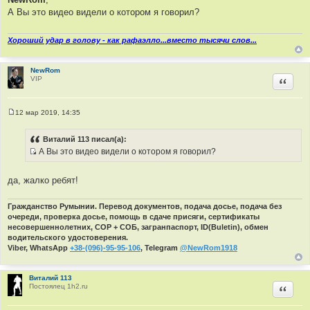
о
А Вы это видео видели о котором я говорил?
б
щ
е
н
Хороший удар в голову - как рафаэлло...вместо тысячи слов...
и
е
NewRom
VIP
Цитир
12 мар 2019, 14:35
С
о
о
Виталий 113 писал(а):
б
А Вы это видео видели о котором я говорил?
щ
И
е
н
с
и
да, жалко ребят!
т
е
о
Гражданство Румынии. Перевод документов, подача досье, подача без
ч
очереди, проверка досье, помощь в сдаче присяги, сертификаты
н
несовершеннолетних, СОР + СОБ, загранпаспорт, ID(Buletin), обмен
и
водительского удостоверения.
к
Viber, WhatsApp
+38-(096)-95-95-106
, Telegram
@NewRom1918
ц
и
Виталий 113
т
Постоялец 1h2.ru
Цитир
а
т