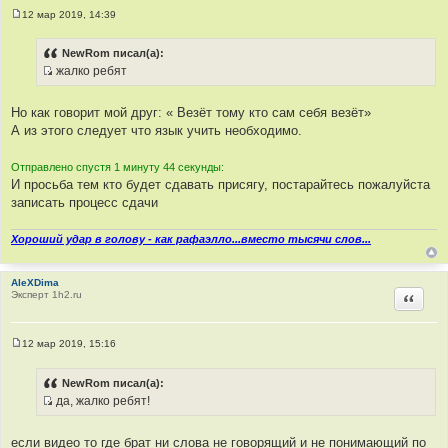
12 мар 2019, 14:39
ы
С
о
о
NewRom писал(а):
б
жалко ребят
щ
И
е
н
с
и
Но как говорит мой друг: « Везёт тому кто сам себя везёт»
т
е
А из этого следует что язык учить необходимо.
о
ч
Отправлено спустя 1 минуту 44 секунды:
н
И просьба тем кто будет сдавать присягу, постарайтесь пожалуйста
и
записать процесс сдачи
к
ц
Хороший удар в голову - как рафаэлло...вместо тысячи слов...
и
т
а
AleXDima
Эксперт 1h2.ru
Цитир
т
ы
12 мар 2019, 15:16
С
о
о
NewRom писал(а):
б
да, жалко ребят!
щ
И
е
н
с
и
если видео то где брат ни слова не говорящий и не понимающий по