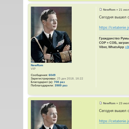
NewRom
»
21 июл
С
о
Сегодня вышел о
о
б
щ
https://cetatenie.j
е
н
и
Гражданство Румын
е
СОР + СОБ, загран
Viber, WhatsApp
+3
NewRom
VIP
Сообщения:
6049
Зарегистрирован:
25 дек 2018, 16:22
Благодарил (а):
708 раз
Поблагодарили:
3989 раз
NewRom
»
23 июл
С
о
Сегодня вышел о
о
б
щ
https://cetatenie.j
е
н