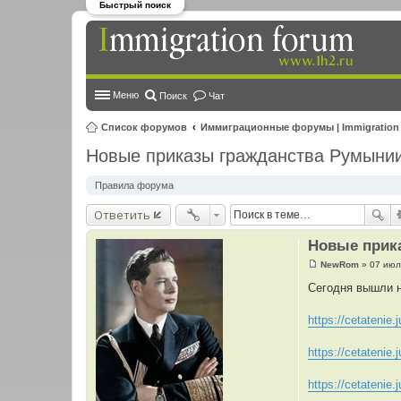
Быстрый поиск
Меню
Поиск
Чат
Список форумов
Иммиграционные форумы | Immigration
Новые приказы гражданства Румынии
Правила форума
Ответить
Новые прик
NewRom
»
07 июл
С
о
Сегодня вышли н
о
б
щ
https://cetatenie.j
е
н
и
https://cetatenie.j
е
https://cetatenie.j