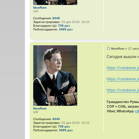
NewRom
VIP
Сообщения:
6049
Зарегистрирован:
25 дек 2018, 16:22
Благодарил (а):
708 раз
Поблагодарили:
3989 раз
NewRom
»
17 июл
С
о
Сегодня вышли н
о
б
щ
https://cetatenie.j
е
н
и
https://cetatenie.j
е
https://cetatenie.j
Гражданство Румын
СОР + СОБ, загран
NewRom
Viber, WhatsApp
+3
VIP
Сообщения:
6049
Зарегистрирован:
25 дек 2018, 16:22
Благодарил (а):
708 раз
Поблагодарили:
3989 раз