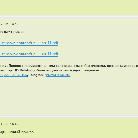
 2026, 14:52
овые приказы:
ust.ro/wp-content/up ... art-11.pdf
ust.ro/wp-content/up ... art.11.pdf
ии. Перевод документов, подача досье, подача без очереди, проверка досье,
паспорт, ID(Buletin), обмен водительского удостоверения.
8-(096)-95-95-106
, Telegram
@NewRom1918
 2026, 16:42
дин новый приказ: