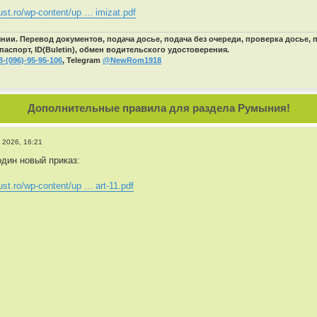
just.ro/wp-content/up ... imizat.pdf
ии. Перевод документов, подача досье, подача без очереди, проверка досье,
паспорт, ID(Buletin), обмен водительского удостоверения.
8-(096)-95-95-106
, Telegram
@NewRom1918
Дополнительные правила для раздела Румыния!
 2026, 16:21
дин новый приказ:
ust.ro/wp-content/up ... art-11.pdf