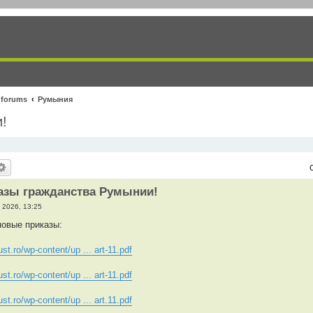
 forums
Румыния
!
азы гражданства Румынии!
 2026, 13:25
овые приказы:
ust.ro/wp-content/up ... art-11.pdf
ust.ro/wp-content/up ... art-11.pdf
ust.ro/wp-content/up ... art.11.pdf