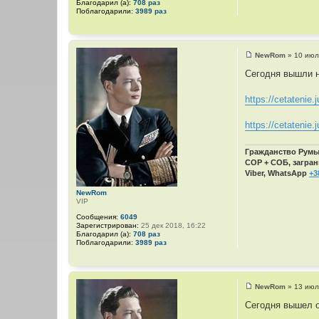
Благодарил (а):
708 раз
Поблагодарили:
3989 раз
NewRom
»
10 июл
С
о
Сегодня вышли н
о
б
щ
https://cetatenie.j
е
н
и
https://cetatenie.j
е
Гражданство Румын
СОР + СОБ, загран
Viber, WhatsApp
+3
NewRom
VIP
Сообщения:
6049
Зарегистрирован:
25 дек 2018, 16:22
Благодарил (а):
708 раз
Поблагодарили:
3989 раз
NewRom
»
13 июл
С
о
Сегодня вышел о
о
б