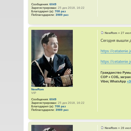
Сообщения:
6049
Зарегистрирован:
25 дек 2018, 16:22
Благодарил (а):
708 раз
Поблагодарили:
3989 раз
NewRom
»
27 июл
С
о
Сегодня вышли д
о
б
щ
https://cetatenie.j
е
н
и
https://cetatenie.j
е
Гражданство Румын
СОР + СОБ, загран
Viber, WhatsApp
+3
NewRom
VIP
Сообщения:
6049
Зарегистрирован:
25 дек 2018, 16:22
Благодарил (а):
708 раз
Поблагодарили:
3989 раз
NewRom
»
28 июл
С