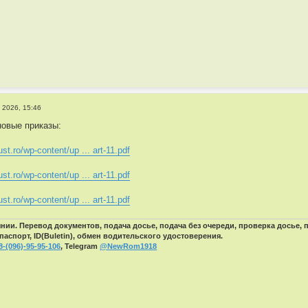
 2026, 15:46
овые приказы:
ust.ro/wp-content/up ... art-11.pdf
ust.ro/wp-content/up ... art-11.pdf
ust.ro/wp-content/up ... art-11.pdf
ии. Перевод документов, подача досье, подача без очереди, проверка досье,
паспорт, ID(Buletin), обмен водительского удостоверения.
8-(096)-95-95-106
, Telegram
@NewRom1918