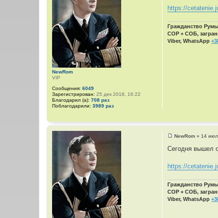
щ
https://cetatenie.j
е
н
и
Гражданство Румын
е
СОР + СОБ, загран
Viber, WhatsApp
+3
NewRom
VIP
Сообщения:
6049
Зарегистрирован:
25 дек 2018, 16:22
Благодарил (а):
708 раз
Поблагодарили:
3989 раз
NewRom
»
14 июл
С
о
Сегодня вышел о
о
б
щ
https://cetatenie.j
е
н
и
Гражданство Румын
е
СОР + СОБ, загран
Viber, WhatsApp
+3