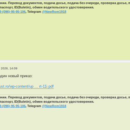
ии. Перевод документов, подача досье, подача без очереди, проверка досье,
паспорт, ID(Buletin), обмен водительского удостоверения.
8-(096)-95-95-106
, Telegram
@NewRom1918
 2026, 14:09
дин новый приказ:
ust.ro/wp-content/up ... rt-11i.pdf
ии. Перевод документов, подача досье, подача без очереди, проверка досье,
паспорт, ID(Buletin), обмен водительского удостоверения.
8-(096)-95-95-106
, Telegram
@NewRom1918