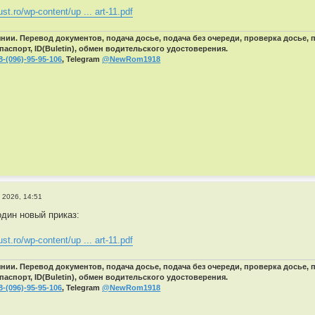
ust.ro/wp-content/up ... art-11.pdf
ии. Перевод документов, подача досье, подача без очереди, проверка досье,
паспорт, ID(Buletin), обмен водительского удостоверения.
8-(096)-95-95-106
, Telegram
@NewRom1918
 2026, 14:51
дин новый приказ:
ust.ro/wp-content/up ... art-11.pdf
ии. Перевод документов, подача досье, подача без очереди, проверка досье,
паспорт, ID(Buletin), обмен водительского удостоверения.
8-(096)-95-95-106
, Telegram
@NewRom1918