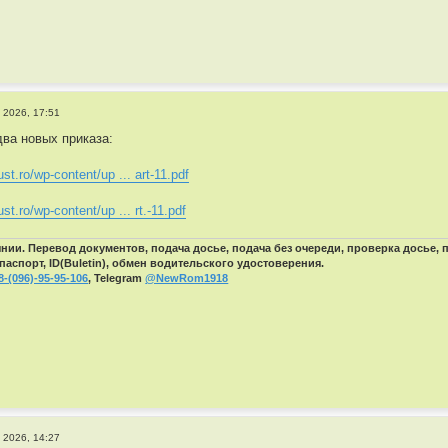
 2026, 17:51
ва новых приказа:
ust.ro/wp-content/up ... art-11.pdf
ust.ro/wp-content/up ... rt.-11.pdf
ии. Перевод документов, подача досье, подача без очереди, проверка досье,
паспорт, ID(Buletin), обмен водительского удостоверения.
8-(096)-95-95-106
, Telegram
@NewRom1918
 2026, 14:27