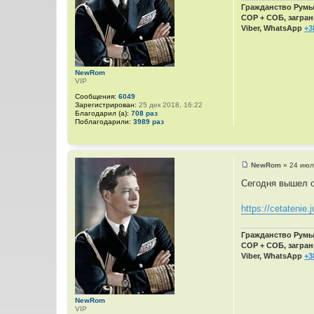
и
Гражданство Румын
е
СОР + СОБ, загран
Viber, WhatsApp
+3
NewRom
VIP
Сообщения:
6049
Зарегистрирован:
25 дек 2018, 16:22
Благодарил (а):
708 раз
Поблагодарили:
3989 раз
NewRom
»
24 июл
С
о
Сегодня вышел о
о
б
щ
https://cetatenie.j
е
н
и
Гражданство Румын
е
СОР + СОБ, загран
Viber, WhatsApp
+3
NewRom
VIP