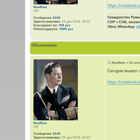
https://cetatenie.
NewRom
VIP
Гражданство Румын
Сообщения:
6049
Зарегистрирован:
25 дек 2018, 16:22
СОР + СОБ, загран
Благодарил (а):
708 раз
Viber, WhatsApp
+3
Поблагодарили:
3989 раз
Объявление
NewRom
»
09 июл
С
о
Сегодня вышел о
о
б
щ
https://cetatenie.j
е
н
и
е
NewRom
VIP
Сообщения:
6049
Зарегистрирован:
25 дек 2018, 16:22