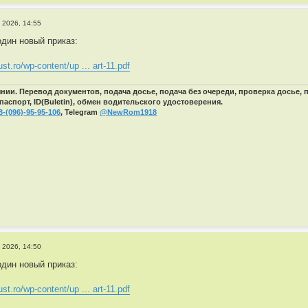
 2026, 14:55
дин новый приказ:
ust.ro/wp-content/up ... art-11.pdf
ии. Перевод документов, подача досье, подача без очереди, проверка досье,
паспорт, ID(Buletin), обмен водительского удостоверения.
8-(096)-95-95-106
, Telegram
@NewRom1918
 2026, 14:50
дин новый приказ:
ust.ro/wp-content/up ... art-11.pdf