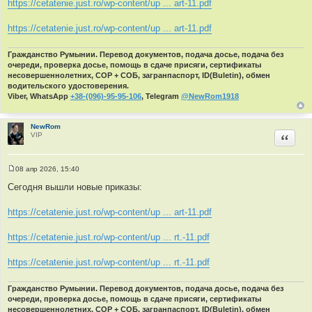
https://cetatenie.just.ro/wp-content/up ... art-11.pdf
е
н
и
https://cetatenie.just.ro/wp-content/up ... art-11.pdf
е
Гражданство Румынии. Перевод документов, подача досье, подача без
очереди, проверка досье, помощь в сдаче присяги, сертификаты
несовершеннолетних, СОР + СОБ, загранпаспорт, ID(Buletin), обмен
водительского удостоверения.
Viber, WhatsApp
+38-(096)-95-95-106
, Telegram
@NewRom1918
NewRom
VIP
Цитир
08 апр 2026, 15:40
С
о
Сегодня вышли новые приказы:
о
б
щ
https://cetatenie.just.ro/wp-content/up ... art-11.pdf
е
н
и
https://cetatenie.just.ro/wp-content/up ... rt.-11.pdf
е
https://cetatenie.just.ro/wp-content/up ... rt.-11.pdf
Гражданство Румынии. Перевод документов, подача досье, подача без
очереди, проверка досье, помощь в сдаче присяги, сертификаты
несовершеннолетних, СОР + СОБ, загранпаспорт, ID(Buletin), обмен