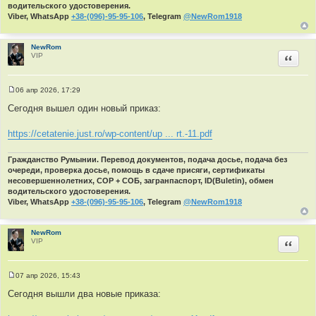
водительского удостоверения.
Viber, WhatsApp
+38-(096)-95-95-106
, Telegram
@NewRom1918
NewRom
VIP
Цитир
06 апр 2026, 17:29
С
о
Сегодня вышел один новый приказ:
о
б
щ
https://cetatenie.just.ro/wp-content/up ... rt.-11.pdf
е
н
и
Гражданство Румынии. Перевод документов, подача досье, подача без
е
очереди, проверка досье, помощь в сдаче присяги, сертификаты
несовершеннолетних, СОР + СОБ, загранпаспорт, ID(Buletin), обмен
водительского удостоверения.
Viber, WhatsApp
+38-(096)-95-95-106
, Telegram
@NewRom1918
NewRom
VIP
Цитир
07 апр 2026, 15:43
С
о
Сегодня вышли два новые приказа:
о
б
щ