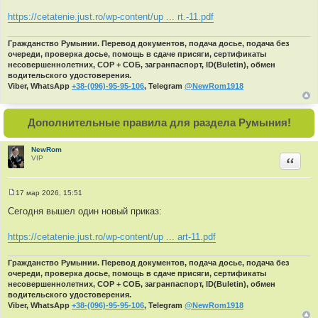
https://cetatenie.just.ro/wp-content/up ... rt.-11.pdf
Гражданство Румынии. Перевод документов, подача досье, подача без
очереди, проверка досье, помощь в сдаче присяги, сертификаты
несовершеннолетних, СОР + СОБ, загранпаспорт, ID(Buletin), обмен
водительского удостоверения.
Viber, WhatsApp
+38-(096)-95-95-106
, Telegram
@NewRom1918
Дополнительные правила для раздела Румыния!
NewRom
VIP
Цитир
17 мар 2026, 15:51
С
о
Сегодня вышел один новый приказ:
о
б
щ
https://cetatenie.just.ro/wp-content/up ... art-11.pdf
е
н
и
Гражданство Румынии. Перевод документов, подача досье, подача без
е
очереди, проверка досье, помощь в сдаче присяги, сертификаты
несовершеннолетних, СОР + СОБ, загранпаспорт, ID(Buletin), обмен
водительского удостоверения.
Viber, WhatsApp
+38-(096)-95-95-106
, Telegram
@NewRom1918