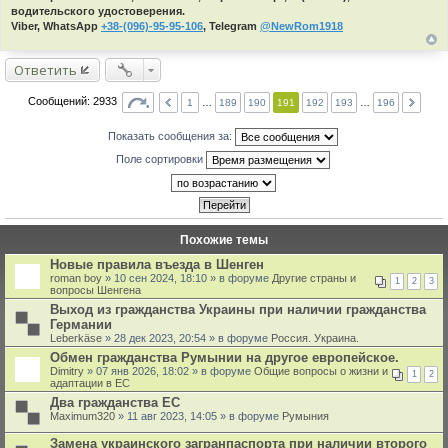
водительского удостоверения.
Viber, WhatsApp
+38-(096)-95-95-106
, Telegram
@NewRom1918
Ответить
Сообщений: 2933
1
…
189
190
191
192
193
…
196
Показать сообщения за:
Поле сортировки
Похожие темы
Новые правила въезда в Шенген
roman boy
» 10 сен 2024, 18:10 » в форуме
Другие страны и
1
2
3
вопросы Шенгена
Выход из гражданства Украины при наличии гражданства
Германии
Leberkäse
» 28 дек 2023, 20:54 » в форуме
Россия. Украина.
Обмен гражданства Румынии на другое европейское.
Dimitry
» 07 янв 2026, 18:02 » в форуме
Общие вопросы о жизни и
1
2
адаптации в ЕС
Два гражданства ЕС
Maximum320
» 11 авг 2023, 14:05 » в форуме
Румыния
Замена украинского загранпаспорта при наличии второго