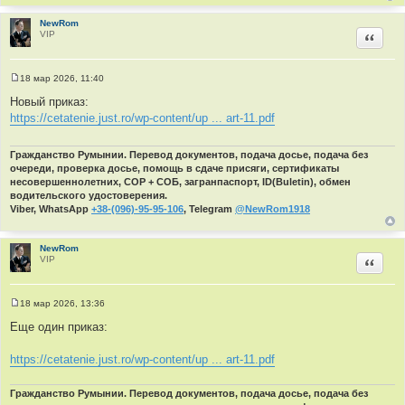
NewRom
VIP
Цитир
18 мар 2026, 11:40
С
о
Новый приказ:
о
https://cetatenie.just.ro/wp-content/up ... art-11.pdf
б
щ
е
н
Гражданство Румынии. Перевод документов, подача досье, подача без
и
очереди, проверка досье, помощь в сдаче присяги, сертификаты
е
несовершеннолетних, СОР + СОБ, загранпаспорт, ID(Buletin), обмен
водительского удостоверения.
Viber, WhatsApp
+38-(096)-95-95-106
, Telegram
@NewRom1918
NewRom
VIP
Цитир
18 мар 2026, 13:36
С
о
Еще один приказ:
о
б
щ
https://cetatenie.just.ro/wp-content/up ... art-11.pdf
е
н
и
Гражданство Румынии. Перевод документов, подача досье, подача без
е