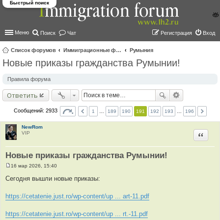
Быстрый поиск
Меню
Поиск
Чат
Регистрация
Вход
Список форумов
Иммиграционные форумы | Immigration forums
Румыния
Новые приказы гражданства Румынии!
ои
ск
Правила форума
Ответить
Сообщений: 2933
1
…
189
190
191
192
193
…
196
NewRom
VIP
Цитир
Новые приказы гражданства Румынии!
16 мар 2026, 15:40
С
о
Сегодня вышли новые приказы:
о
б
щ
https://cetatenie.just.ro/wp-content/up ... art-11.pdf
е
н
и
https://cetatenie.just.ro/wp-content/up ... rt.-11.pdf
е