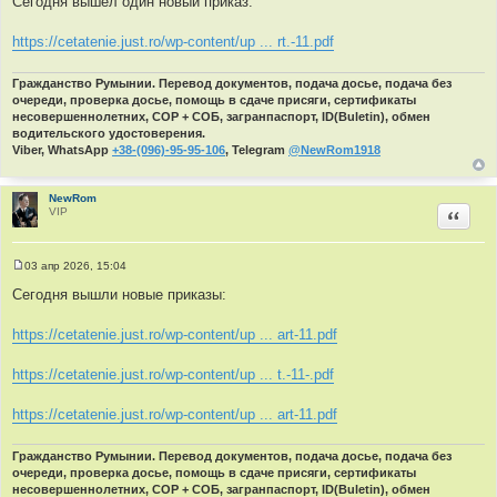
Сегодня вышел один новый приказ:
о
б
щ
https://cetatenie.just.ro/wp-content/up ... rt.-11.pdf
е
н
и
Гражданство Румынии. Перевод документов, подача досье, подача без
е
очереди, проверка досье, помощь в сдаче присяги, сертификаты
несовершеннолетних, СОР + СОБ, загранпаспорт, ID(Buletin), обмен
водительского удостоверения.
Viber, WhatsApp
+38-(096)-95-95-106
, Telegram
@NewRom1918
NewRom
VIP
Цитир
03 апр 2026, 15:04
С
о
Сегодня вышли новые приказы:
о
б
щ
https://cetatenie.just.ro/wp-content/up ... art-11.pdf
е
н
и
https://cetatenie.just.ro/wp-content/up ... t.-11-.pdf
е
https://cetatenie.just.ro/wp-content/up ... art-11.pdf
Гражданство Румынии. Перевод документов, подача досье, подача без
очереди, проверка досье, помощь в сдаче присяги, сертификаты
несовершеннолетних, СОР + СОБ, загранпаспорт, ID(Buletin), обмен