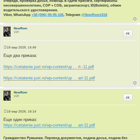
очереди, проверка досье, помощь в сдаче присяги, сертификаты
несовершеннолетних, СОР + СОБ, загранпаспорт, ID(Buletin), обмен
водительского удостоверения.
Viber, WhatsApp
+38-(096)-95-95-106
, Telegram
@NewRom1918
NewRom
VIP
Цитир
18 мар 2026, 14:46
С
о
Еще два приказа:
о
б
щ
https://cetatenie.just.ro/wp-content/up ... rt.-11.pdf
е
н
и
https://cetatenie.just.ro/wp-content/up ... art-11.pdf
е
NewRom
VIP
Цитир
18 мар 2026, 16:14
С
о
Еще один приказ:
о
https://cetatenie.just.ro/wp-content/up ... art-11.pdf
б
щ
е
н
Гражданство Румынии. Перевод документов, подача досье, подача без