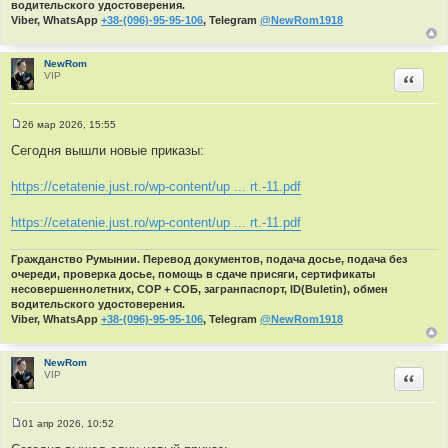
водительского удостоверения.
Viber, WhatsApp
+38-(096)-95-95-106
, Telegram
@NewRom1918
NewRom
VIP
Цитир
26 мар 2026, 15:55
С
о
Сегодня вышли новые приказы:
о
б
щ
https://cetatenie.just.ro/wp-content/up ... rt.-11.pdf
е
н
и
https://cetatenie.just.ro/wp-content/up ... rt.-11.pdf
е
Гражданство Румынии. Перевод документов, подача досье, подача без
очереди, проверка досье, помощь в сдаче присяги, сертификаты
несовершеннолетних, СОР + СОБ, загранпаспорт, ID(Buletin), обмен
водительского удостоверения.
Viber, WhatsApp
+38-(096)-95-95-106
, Telegram
@NewRom1918
NewRom
VIP
Цитир
01 апр 2026, 10:52
С
о