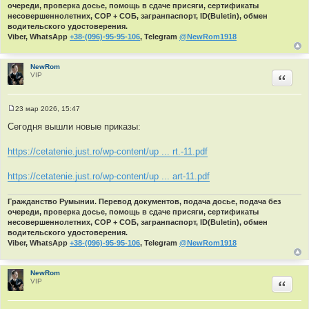
и
очереди, проверка досье, помощь в сдаче присяги, сертификаты
е
несовершеннолетних, СОР + СОБ, загранпаспорт, ID(Buletin), обмен
водительского удостоверения.
Viber, WhatsApp
+38-(096)-95-95-106
, Telegram
@NewRom1918
NewRom
VIP
Цитир
23 мар 2026, 15:47
С
о
Сегодня вышли новые приказы:
о
б
щ
https://cetatenie.just.ro/wp-content/up ... rt.-11.pdf
е
н
и
https://cetatenie.just.ro/wp-content/up ... art-11.pdf
е
Гражданство Румынии. Перевод документов, подача досье, подача без
очереди, проверка досье, помощь в сдаче присяги, сертификаты
несовершеннолетних, СОР + СОБ, загранпаспорт, ID(Buletin), обмен
водительского удостоверения.
Viber, WhatsApp
+38-(096)-95-95-106
, Telegram
@NewRom1918
NewRom
VIP
Цитир