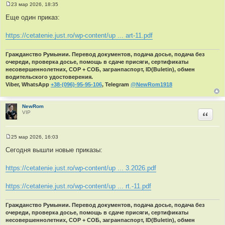
23 мар 2026, 18:35
С
о
Еще один приказ:
о
б
щ
https://cetatenie.just.ro/wp-content/up ... art-11.pdf
е
н
и
Гражданство Румынии. Перевод документов, подача досье, подача без
е
очереди, проверка досье, помощь в сдаче присяги, сертификаты
несовершеннолетних, СОР + СОБ, загранпаспорт, ID(Buletin), обмен
водительского удостоверения.
Viber, WhatsApp
+38-(096)-95-95-106
, Telegram
@NewRom1918
NewRom
VIP
Цитир
25 мар 2026, 16:03
С
о
Сегодня вышли новые приказы:
о
б
щ
https://cetatenie.just.ro/wp-content/up ... 3.2026.pdf
е
н
и
https://cetatenie.just.ro/wp-content/up ... rt.-11.pdf
е
Гражданство Румынии. Перевод документов, подача досье, подача без
очереди, проверка досье, помощь в сдаче присяги, сертификаты
несовершеннолетних, СОР + СОБ, загранпаспорт, ID(Buletin), обмен