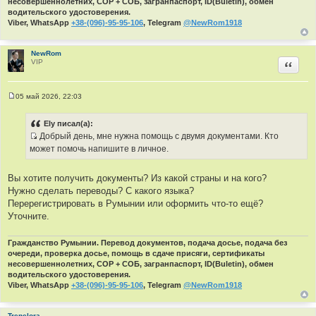
несовершеннолетних, СОР + СОБ, загранпаспорт, ID(Buletin), обмен
к
водительского удостоверения.
ц
Viber, WhatsApp
+38-(096)-95-95-106
, Telegram
@NewRom1918
и
т
NewRom
а
VIP
Цитир
т
ы
05 май 2026, 22:03
С
о
о
Ely писал(а):
б
Добрый день, мне нужна помощь с двумя документами. Кто
щ
И
е
может помочь напишите в личное.
н
с
и
т
е
Вы хотите получить документы? Из какой страны и на кого?
о
Нужно сделать переводы? С какого языка?
ч
Перерегистрировать в Румынии или оформить что-то ещё?
н
Уточните.
и
к
Гражданство Румынии. Перевод документов, подача досье, подача без
ц
очереди, проверка досье, помощь в сдаче присяги, сертификаты
и
несовершеннолетних, СОР + СОБ, загранпаспорт, ID(Buletin), обмен
т
водительского удостоверения.
а
Viber, WhatsApp
+38-(096)-95-95-106
, Telegram
@NewRom1918
т
ы
Trenelora