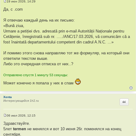
19 июн 2026, 14:29
С
о
Да, с .com
о
б
щ
Я отвечаю каждый день на их письмо:
е
«Bună ziua,
н
и
Urmare a petiției dvs. adresată prin e-mail Autorității Naționale pentru
е
Cetățenie, înregistrată sub nr. …../ANC/17.03.2026, vă comunicăm că a
fost înaintată departamentului competent din cadrul A.N.C. …»
И помимо этого снова направляю тот же формуляр, на который они
ответили текстом выше.
Либо это очередная отписка от них..?
Отправлено спустя 1 минуту 53 секунды:
Может конечно я попала у них в спам
Xenta
Интересующийся 1h2.ru
Цитир
06 июл 2026, 12:15
С
о
Здравствуйте.
о
5лет
termen
не менялся и вот 10 июня 26г. поменялся на конец
б
щ
сентября.