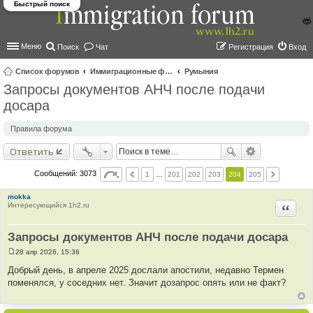
Быстрый поиск
Меню
Поиск
Чат
Регистрация
Вход
Список форумов
Иммиграционные форумы | Immigration forums
Румыния
Запросы документов АНЧ после подачи
ои
досара
ск
Правила форума
Ответить
Сообщений: 3073
1
…
201
202
203
204
205
mokka
Интересующийся 1h2.ru
Цитир
Запросы документов АНЧ после подачи досара
28 апр 2026, 15:36
С
о
Добрый день, в апреле 2025 дослали апостили, недавно Термен
о
поменялся, у соседних нет. Значит дозапрос опять или не факт?
б
щ
е
н