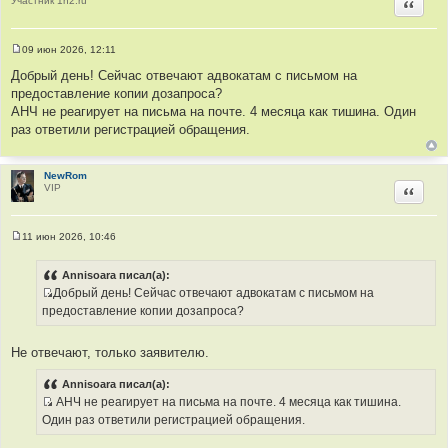
Участник 1h2.ru
Цитир
а
т
ы
09 июн 2026, 12:11
С
о
Добрый день! Сейчас отвечают адвокатам с письмом на
о
предоставление копии дозапроса?
б
щ
АНЧ не реагирует на письма на почте. 4 месяца как тишина. Один
е
раз ответили регистрацией обращения.
н
и
е
NewRom
VIP
Цитир
11 июн 2026, 10:46
С
о
о
Annisoara писал(а):
б
Добрый день! Сейчас отвечают адвокатам с письмом на
щ
И
е
предоставление копии дозапроса?
н
с
и
т
е
Не отвечают, только заявителю.
о
ч
Annisoara писал(а):
н
АНЧ не реагирует на письма на почте. 4 месяца как тишина.
и
И
Один раз ответили регистрацией обращения.
к
с