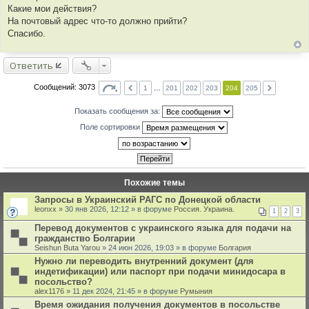
е
Какие мои действия?
н
и
На почтовый адрес что-то должно прийти?
е
Спасибо.
Ответить
Сообщений: 3073
1
…
201
202
203
204
205
Показать сообщения за:
Поле сортировки
Похожие темы
Запросы в Украинский РАГС по Донецкой области
leonxx
» 30 янв 2026, 12:12 » в форуме
Россия. Украина.
1
2
3
Перевод документов с украинского языка для подачи на
гражданство Болгарии
Seishun Buta Yarou
» 24 июн 2026, 19:03 » в форуме
Болгария
Нужно ли переводить внутренний документ (для
индетификации) или паспорт при подачи минидосара в
посольство?
alex1176
» 11 дек 2024, 21:45 » в форуме
Румыния
Время ожидания получения документов в посольстве