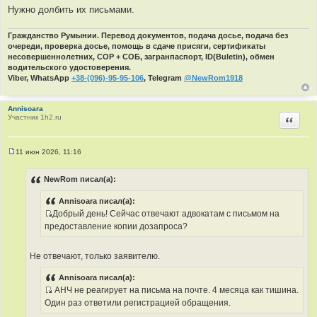
ц
т
Нужно долбить их письмами.
и
о
т
ч
Гражданство Румынии. Перевод документов, подача досье, подача без
а
н
очереди, проверка досье, помощь в сдаче присяги, сертификаты
т
и
несовершеннолетних, СОР + СОБ, загранпаспорт, ID(Buletin), обмен
ы
к
водительского удостоверения.
ц
Viber, WhatsApp
+38-(096)-95-95-106
, Telegram
@NewRom1918
и
т
Annisoara
а
Участник 1h2.ru
Цитир
т
ы
11 июн 2026, 11:16
С
о
о
NewRom писал(а):
б
щ
Annisoara писал(а):
е
н
Добрый день! Сейчас отвечают адвокатам с письмом на
и
И
предоставление копии дозапроса?
е
с
т
Не отвечают, только заявителю.
о
ч
Annisoara писал(а):
н
АНЧ не реагирует на письма на почте. 4 месяца как тишина.
и
И
Один раз ответили регистрацией обращения.
к
с