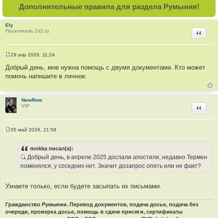
и
Дополнительные правила для раздела Румыния!
е
Ely
Посетитель 1h2.ru
Цитир
29 апр 2026, 11:24
С
о
Добрый день, мне нужна помощь с двумя документами. Кто может
о
помочь напишите в личное.
б
щ
е
н
и
NewRom
е
VIP
Цитир
05 май 2026, 21:58
С
о
о
mokka писал(а):
б
Добрый день, в апреле 2025 дослали апостили, недавно Термен
щ
И
е
поменялся, у соседних нет. Значит дозапрос опять или не факт?
н
с
и
т
е
Узнаете только, если будете засыпать их письмами.
о
ч
Гражданство Румынии. Перевод документов, подача досье, подача без
н
очереди, проверка досье, помощь в сдаче присяги, сертификаты
и