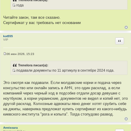
б
года
щ
И
е
н
с
и
Читайте закон, там все сказано.
т
е
Сертификат у вас требовать нет основании
о
ч
н
kot555
VIP
Цитир
и
к
ц
06 июн 2026, 15:23
и
С
о
т
о
Trenelora писал(а):
а
б
подавали документы по 11 артикулу в сентябре 2024 года.
щ
т
И
е
ы
н
с
и
Это смотря как подавали. Если молдавские корни и подача через
т
е
консульство или онлайн запись в АНЧ, это один расклад, а если
о
компанией через черный ход в подсобке отдали досар девушке с
ч
ноутбуком, а корни украинские, документов не видел и копий нет, это
н
другой расклад. Колхозные адвокаты явно денег хотят срубить себе
и
на джипы, наверняка предложат купить сертификат из какого-нибудь
к
киевского института "рога и копыта". Тогда стопудово развод.
ц
и
т
Annisoara