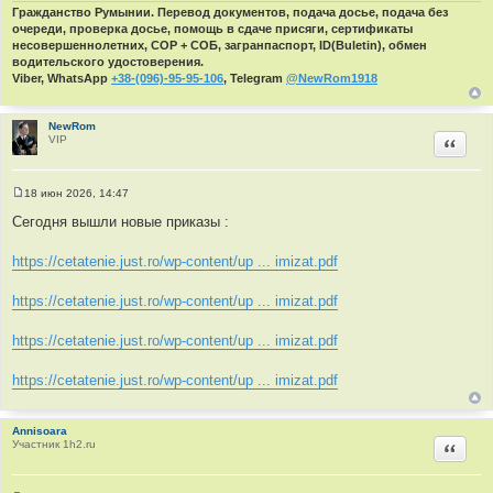
Гражданство Румынии. Перевод документов, подача досье, подача без
ы
ц
очереди, проверка досье, помощь в сдаче присяги, сертификаты
и
несовершеннолетних, СОР + СОБ, загранпаспорт, ID(Buletin), обмен
т
водительского удостоверения.
а
Viber, WhatsApp
+38-(096)-95-95-106
, Telegram
@NewRom1918
т
ы
NewRom
VIP
Цитир
18 июн 2026, 14:47
С
о
Сегодня вышли новые приказы :
о
б
щ
https://cetatenie.just.ro/wp-content/up ... imizat.pdf
е
н
и
https://cetatenie.just.ro/wp-content/up ... imizat.pdf
е
https://cetatenie.just.ro/wp-content/up ... imizat.pdf
https://cetatenie.just.ro/wp-content/up ... imizat.pdf
Annisoara
Участник 1h2.ru
Цитир