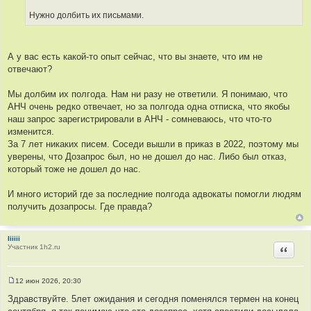
ц
т
Нужно долбить их письмами.
и
о
т
ч
а
н
А у вас есть какой-то опыт сейчас, что вы знаете, что им не
т
и
отвечают?
ы
к
ц
Мы долбим их полгода. Нам ни разу не ответили. Я понимаю, что
и
АНЧ очень редко отвечает, но за полгода одна отписка, что якобы
т
наш запрос зарегистрировали в АНЧ - сомневаюсь, что что-то
а
изменится.
т
За 7 лет никаких писем. Соседи вышли в приказ в 2022, поэтому мы
ы
уверены, что Дозапрос был, но не дошел до нас. Либо был отказ,
который тоже не дошел до нас.
И много историй где за последние полгода адвокаты помогли людям
получить дозапросы. Где правда?
Iiiiii
Участник 1h2.ru
Цитир
12 июн 2026, 20:30
С
о
Здравствуйте. 5лет ожидания и сегодня поменялся термен на конец
о