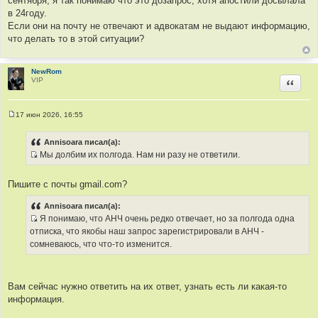
сентября, я так понимаю что это дозапрос, хотя апостили досылала
б
щ
в 24году.
е
Если они на почту не отвечают и адвокатам не выдают информацию,
н
и
что делать то в этой ситуации?
е
NewRom
VIP
Цитир
17 июн 2026, 16:55
С
о
о
Annisoara писал(а):
б
Мы долбим их полгода. Нам ни разу не ответили.
щ
И
е
н
с
и
Пишите с почты gmail.com?
т
е
о
Annisoara писал(а):
ч
Я понимаю, что АНЧ очень редко отвечает, но за полгода одна
н
И
отписка, что якобы наш запрос зарегистрировали в АНЧ -
и
с
сомневаюсь, что что-то изменится.
к
т
ц
о
и
ч
Вам сейчас нужно ответить на их ответ, узнать есть ли какая-то
т
н
информация.
а
и
т
к