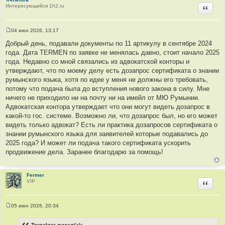
Интересующийся 1h2.ru
Цитир
04 июн 2026, 13:17
С
о
Добрый день, подавали документы по 11 артикулу в сентябре 2024
о
года. Дата TERMEN по заявке не менялась давно, стоит начало 2025
б
щ
года. Недавно со мной связались из адвокатской конторы и
е
утверждают, что по моему делу есть дозапрос сертификата о знании
н
и
румынского языка, хотя по идее у меня не должны его требовать,
е
потому что подача была до вступления нового закона в силу. Мне
ничего не приходило ни на почту ни на имейл от МЮ Румынии.
Адвокатская контора утверждает что они могут видеть дозапрос в
какой-то гос. системе. Возможно ли, что дозапрос был, но его может
видеть только адвокат? Есть ли практика дозапросов сертификата о
знании румынского языка для заявителей которые подавались до
2025 года? И может ли подача такого сертификата ускорить
продвижение дела. Заранее благодарю за помощь!
Fermer
VIP
Цитир
05 июн 2026, 20:34
С
о
о
Trenelora писал(а):