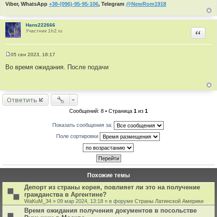
ы
и
Viber, WhatsApp
+38-(096)-95-95-106
, Telegram
@NewRom1918
т
а
Hans222666
т
Участник 1h2.ru
Цитир
ы
05 сен 2023, 18:17
С
о
Во время ожидания. После подачи
о
б
щ
е
н
Ответить
и
е
Сообщений: 8 • Страница
1
из
1
Показать сообщения за:
Поле сортировки
Похожие темы
Депорт из страны корея, повлияет ли это на получение
гражданства в Аргентине?
WaKuM_34
» 09 мар 2024, 13:18 » в форуме
Страны Латинской Америки
Время ожидания получения документов в посольстве