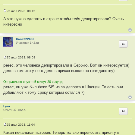
и
т
25 июл 2023, 08:15
С
а
о
А что нужно сделать в стране чтобы тебя депортировали? Очень
т
о
интересно
б
ы
щ
е
н
и
Hans222666
е
Участник 1h2.ru
Цитир
25 июл 2023, 08:58
С
о
perec
, это человека депортировали в Сербию. Вот он интересуется)
о
дело в том что у него дело в приказ вышло по гражданству)
б
щ
е
Отправлено спустя 5 минут 20 секунд:
н
и
perec
, он уже был баже SiS из за депорта в Швеции. То есть они
е
добавляют к тому сроку который остался ?)
Lynx
Опытный 1h2.ru
Цитир
25 июл 2023, 11:04
С
о
Какая печальная история. Теперь только переносить присягу в
о