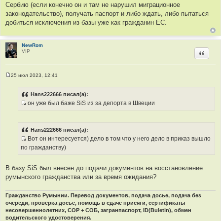
Сербию (если конечно он и там не нарушил миграционное
б
щ
законодательство), получать паспорт и либо ждать, либо пытаться
е
добиться исключения из базы уже как гражданин ЕС.
н
и
е
NewRom
VIP
Цитир
25 июл 2023, 12:41
С
о
о
Hans222666 писал(а):
б
он уже был баже SiS из за депорта в Швеции
щ
И
е
н
с
и
т
е
Hans222666 писал(а):
о
Вот он интересуется) дело в том что у него дело в приказ вышло
ч
И
по гражданству)
н
с
и
т
В базу SiS был внесен до подачи документов на восстановление
к
о
румынского гражданства или за время ожидания?
ц
ч
и
н
Гражданство Румынии. Перевод документов, подача досье, подача без
т
и
очереди, проверка досье, помощь в сдаче присяги, сертификаты
а
к
несовершеннолетних, СОР + СОБ, загранпаспорт, ID(Buletin), обмен
т
ц
водительского удостоверения.