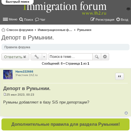
Быстрый поиск
Меню
Поиск
Чат
Регистрация
Вход
Список форумов
Иммиграционные форумы | Immigration forums
Румыния
Депорт в Румынии.
ои
ск
Правила форума
Ответить
Сообщений: 8 • Страница
1
из
1
Hans222666
Участник 1h2.ru
Цитир
Депорт в Румынии.
25 июл 2023, 00:23
С
о
Румыны добавляют в базу SiS при депортации?
о
б
щ
е
н
и
Дополнительные правила для раздела Румыния!
е