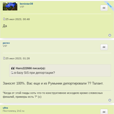
benistar38
VIP
Цитир
25 июл 2023, 00:48
С
о
Да
о
б
щ
е
н
perec
и
VIP
е
Цитир
25 июл 2023, 01:28
С
о
о
Hans222666 писал(а):
б
в базу SiS при депортации?
щ
И
е
н
с
и
Заносят 100%. Вас еще и из Румынии депортировали ?? Талант.
т
е
о
"Когда от этой гниды хоть что-то конструктивное исходило кроме словесных
ч
фекалий, примеры есть ?" (с)
н
и
ufns
к
Постоялец 1h2.ru
Цитир
ц