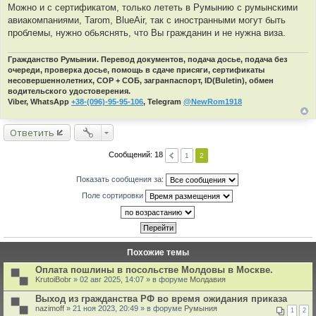
а
о
Можно и с сертификатом, только лететь в Румынию с румынскими
т
ч
авиакомпаниями, Tarom, BlueAir, так с иностранными могут быть
ы
н
проблемы, нужно обьяснять, что Вы гражданин и не нужна виза.
и
к
Гражданство Румынии. Перевод документов, подача досье, подача без
ц
очереди, проверка досье, помощь в сдаче присяги, сертификаты
и
несовершеннолетних, СОР + СОБ, загранпаспорт, ID(Buletin), обмен
т
водительского удостоверения.
а
Viber, WhatsApp
+38-(096)-95-95-106
, Telegram
@NewRom1918
т
ы
Ответить
Сообщений: 18
1
2
Показать сообщения за:
Поле сортировки
Похожие темы
Оплата пошлины в посольстве Молдовы в Москве.
KrutoiBobr
» 02 авг 2025, 14:07 » в форуме
Молдавия
Выход из гражданства РФ во время ожидания приказа
nazimoff
» 21 ноя 2023, 20:49 » в форуме
Румыния
1
2