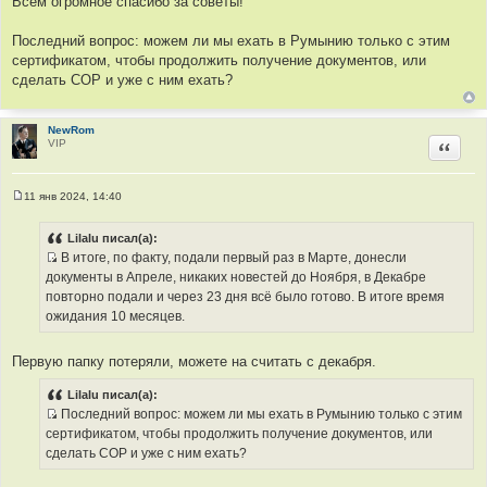
Всем огромное спасибо за советы!
Последний вопрос: можем ли мы ехать в Румынию только с этим
сертификатом, чтобы продолжить получение документов, или
сделать СОР и уже с ним ехать?
NewRom
VIP
Цитир
11 янв 2024, 14:40
С
о
о
Lilalu писал(а):
б
В итоге, по факту, подали первый раз в Марте, донесли
щ
И
е
документы в Апреле, никаких новестей до Ноября, в Декабре
н
с
повторно подали и через 23 дня всё было готово. В итоге время
и
т
е
ожидания 10 месяцев.
о
ч
Первую папку потеряли, можете на считать с декабря.
н
и
Lilalu писал(а):
к
Последний вопрос: можем ли мы ехать в Румынию только с этим
ц
И
сертификатом, чтобы продолжить получение документов, или
и
с
сделать СОР и уже с ним ехать?
т
т