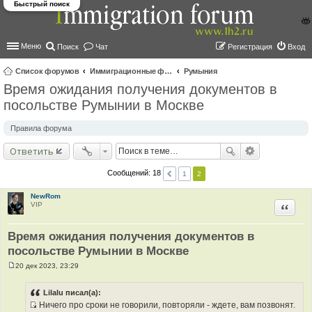
Быстрый поиск
Меню
Поиск
Чат
Регистрация
Вход
Список форумов
Иммиграционные форумы | Immigration forums
Румыния
Время ожидания получения документов в
ои
посольстве Румынии в Москве
ск
Правила форума
Ответить
Сообщений: 18
1
2
NewRom
VIP
Цитир
Время ожидания получения документов в
посольстве Румынии в Москве
20 дек 2023, 23:29
С
о
о
Lilalu писал(а):
б
Ничего про сроки не говорили, повторяли - ждете, вам позвонят.
щ