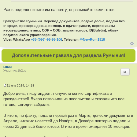
И
е
н
с
и
Раз в неделю пишите им на почту, спрашивайте если готов.
т
е
о
Гражданство Румынии. Перевод документов, подача досье, подача без
ч
очереди, проверка досье, помощь в сдаче присяги, сертификаты
н
несовершеннолетних, СОР + СОБ, загранпаспорт, ID(Buletin), обмен
и
водительского удостоверения.
к
Viber, WhatsApp
+38-(096)-95-95-106
, Telegram
@NewRom1918
ц
и
Дополнительные правила для раздела Румыния!
т
а
т
Lilalu
Участник 1h2.ru
Цитир
ы
11 янв 2024, 14:18
С
о
Добро день, пишу апдейт: получили копию сертификата о
о
гражданстве!! Вчера позвонили из посольства и сказали что все
б
щ
готово, сегодня забрали.
е
н
и
В итоге, по факту, подали первый раз в Марте, донесли документы в
е
Апреле, никаких новестей до Ноября, в Декабре повторно подали и
через 23 дня всё было готово. В итоге время ожидания 10 месяцев.