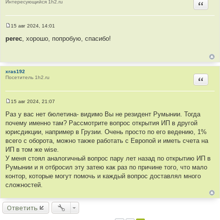
Интересующийся 1h2.ru
Цитир
т
ы
15 авг 2024, 14:01
С
о
perec
, хорошо, попробую, спасибо!
о
б
щ
е
н
xras192
и
Посетитель 1h2.ru
е
Цитир
15 авг 2024, 21:07
С
о
Раз у вас нет бюлетина- видимо Вы не резидент Румынии. Тогда
о
почему именно там? Рассмотрите вопрос открытия ИП в другой
б
щ
юрисдикции, например в Грузии. Очень просто по его ведению, 1%
е
всего с оборота, можно также работать с Европой и иметь счета на
н
и
ИП в том же wise.
е
У меня стоял аналогичный вопрос пару лет назад по открытию ИП в
Румынии и я отбросил эту затею как раз по причине того, что мало
контор, которые могут помочь и каждый вопрос доставлял много
сложностей.
Ответить