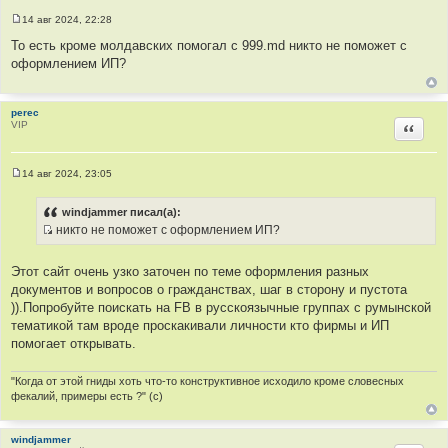
ц
14 авг 2024, 22:28
и
С
о
То есть кроме молдавских помогал с 999.md никто не поможет с
т
о
оформлением ИП?
а
б
щ
т
е
ы
н
perec
и
VIP
е
Цитир
14 авг 2024, 23:05
С
о
о
windjammer писал(а):
б
никто не поможет с оформлением ИП?
щ
И
е
н
с
и
Этот сайт очень узко заточен по теме оформления разных
т
е
документов и вопросов о гражданствах, шаг в сторону и пустота
о
)).Попробуйте поискать на FB в русскоязычные группах с румынской
ч
тематикой там вроде проскакивали личности кто фирмы и ИП
н
помогает открывать.
и
к
"Когда от этой гниды хоть что-то конструктивное исходило кроме словесных
ц
фекалий, примеры есть ?" (с)
и
т
windjammer
а