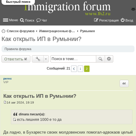
Быстрый поиск
Меню
Поиск
Чат
Регистрация
Вход
Список форумов
Иммиграционные форумы | Immigration forums
Румыния
Как открыть ИП в Румынии?
ои
ск
Правила форума
Ответить
Сообщений: 21
1
2
perec
VIP
Цитир
Как открыть ИП в Румынии?
14 авг 2024, 19:19
С
о
о
dinara писал(а):
б
есть лишняя 1000 е то да
щ
И
е
н
с
и
Да ладно, в Бухаресте своих молдовенских помогал-адвокаов целый
т
е