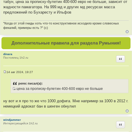
табун, цена за прописку-булетин 400-600 евро не больше, зависит от
о
жадности памагатора. На 999.мд и других мд ресурсах масса
ч
предложений по Бухаресту и Ильфов
н
и
"Когда от этой гниды хоть что-то конструктивное исходило кроме словесных
к
фекалий, примеры есть ?" (с)
ц
и
т
Дополнительные правила для раздела Румыния!
а
т
dinara
ы
Постоялец 1h2.ru
Цитир
14 авг 2024, 19:27
С
о
о
perec писал(а):
б
цена за прописку-булетин 400-600 евро не больше
щ
И
е
н
с
и
ну вот и я про то же что 1000 дофига. Мне например за 1000 в 2012 г.
т
е
немецкий адвокат бан в шенген обнулил
о
ч
н
windjammer
Интересующийся 1h2.ru
Цитир
и
к