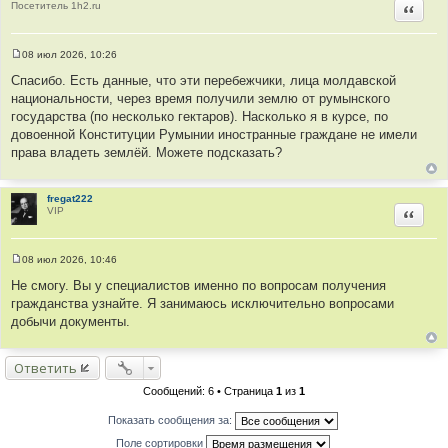
Посетитель 1h2.ru
Цитир
08 июл 2026, 10:26
С
о
Спасибо. Есть данные, что эти перебежчики, лица молдавской
о
национальности, через время получили землю от румынского
б
щ
государства (по несколько гектаров). Насколько я в курсе, по
е
довоенной Конституции Румынии иностранные граждане не имели
н
и
права владеть землёй. Можете подсказать?
е
fregat222
VIP
Цитир
08 июл 2026, 10:46
С
о
Не смогу. Вы у специалистов именно по вопросам получения
о
гражданства узнайте. Я занимаюсь исключительно вопросами
б
щ
добычи документы.
е
н
и
Ответить
е
Сообщений: 6 • Страница
1
из
1
Показать сообщения за:
Поле сортировки