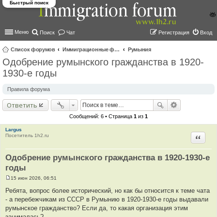
Быстрый поиск
Меню
Поиск
Чат
Регистрация
Вход
Список форумов
Иммиграционные форумы | Immigration forums
Румыния
Одобрение румынского гражданства в 1920-
ои
1930-е годы
ск
Правила форума
Ответить
Сообщений: 6 • Страница
1
из
1
Largus
Посетитель 1h2.ru
Цитир
Одобрение румынского гражданства в 1920-1930-е
годы
15 июн 2026, 06:51
С
о
Ребята, вопрос более исторический, но как бы относится к теме чата
о
- а перебежчикам из СССР в Румынию в 1920-1930-е годы выдавали
б
щ
румынское гражданство? Если да, то какая организация этим
е
занималась?