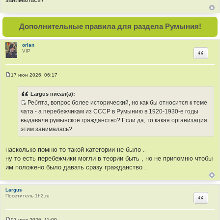
н
и
е
Дополнительные правила для раздела Румыния!
orlan
VIP
Цитир
17 июн 2026, 06:17
С
о
о
Largus писал(а):
б
Ребята, вопрос более исторический, но как бы относится к теме
щ
И
е
чата - а перебежчикам из СССР в Румынию в 1920-1930-е годы
н
с
выдавали румынское гражданство? Если да, то какая организация
и
т
е
этим занималась?
о
ч
насколько помню то такой категории не было .
н
ну то есть перебежчики могли в теории быть , но не припомню чтобы
и
им положено было давать сразу гражданство .
к
ц
и
Largus
Посетитель 1h2.ru
Цитир
т
а
т
07 июл 2026, 11:09