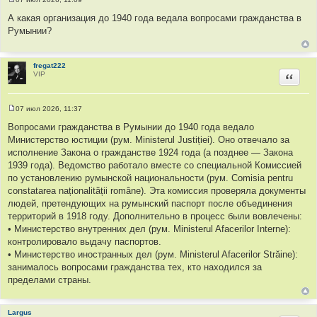
ы
С
о
А какая организация до 1940 года ведала вопросами гражданства в
о
Румынии?
б
щ
е
н
и
fregat222
е
VIP
Цитир
07 июл 2026, 11:37
С
о
Вопросами гражданства в Румынии до 1940 года ведало
о
Министерство юстиции (рум. Ministerul Justiției). Оно отвечало за
б
щ
исполнение Закона о гражданстве 1924 года (а позднее — Закона
е
1939 года). Ведомство работало вместе со специальной Комиссией
н
и
по установлению румынской национальности (рум. Comisia pentru
е
constatarea naționalității române). Эта комиссия проверяла документы
людей, претендующих на румынский паспорт после объединения
территорий в 1918 году. Дополнительно в процесс были вовлечены:
• Министерство внутренних дел (рум. Ministerul Afacerilor Interne):
контролировало выдачу паспортов.
• Министерство иностранных дел (рум. Ministerul Afacerilor Străine):
занималось вопросами гражданства тех, кто находился за
пределами страны.
Largus