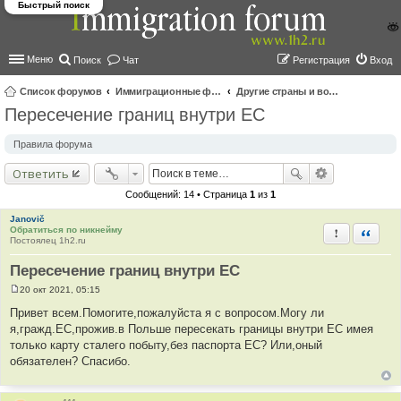
Быстрый поиск
Меню
Поиск
Чат
Регистрация
Вход
Список форумов
Иммиграционные форумы | Immigration forums
Другие страны и вопросы Шенгена
Пересечение границ внутри ЕС
ои
ск
Правила форума
Ответить
Сообщений: 14 • Страница
1
из
1
Janovič
Обратиться по никнейму
Пожаловать
Быстра
Постоялец 1h2.ru
Пересечение границ внутри ЕС
20 окт 2021, 05:15
С
о
Привет всем.Помогите,пожалуйста я с вопросом.Могу ли
о
я,гражд.ЕС,прожив.в Польше пересекать границы внутри ЕС имея
б
щ
только карту сталего побыту,без паспорта ЕС? Или,оный
е
обязателен? Спасибо.
н
и
е