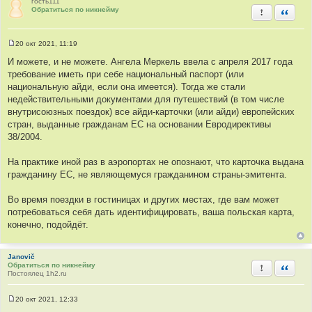
гость111
Обратиться по никнейму
Пожаловать
Быстра
20 окт 2021, 11:19
С
о
И можете, и не можете. Ангела Меркель ввела с апреля 2017 года
о
требование иметь при себе национальный паспорт (или
б
щ
национальную айди, если она имеется). Тогда же стали
е
недействительными документами для путешествий (в том числе
н
и
внутрисоюзных поездок) все айди-карточки (или айди) европейских
е
стран, выданные гражданам ЕС на основании Евродирективы
38/2004.
На практике иной раз в аэропортах не опознают, что карточка выдана
гражданину ЕС, не являющемуся гражданином страны-эмитента.
Во время поездки в гостиницах и других местах, где вам может
потребоваться себя дать идентифицировать, ваша польская карта,
конечно, подойдёт.
Janovič
Обратиться по никнейму
Пожаловать
Быстра
Постоялец 1h2.ru
20 окт 2021, 12:33
С