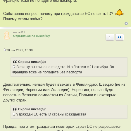
Францию тоже не попадете без паспорта.
ц
и
т
Собственно вопрос -почему при гражданстве ЕС не взять ID?
а
Почему сталы побыт?
т
ы
гость111
Обратиться по никнейму
Пожаловать
Быстра
20 окт 2021, 15:38
С
о
о
Сирена писал(а):
б
В финку вы точно не въедете. И в Латвию с 21 октября. Во
щ
И
е
Францию тоже не попадете без паспорта
н
с
и
т
е
Действительно, нельзя будет въехать в Финляндию, Швецию (не из
о
Финляндии, Норвегии или Исландии), Норвегию, нельзя будет
ч
попасть в Эстонию самолётом из Латвии, Польши и некоторых
н
других стран.
и
к
Сирена писал(а):
ц
у граждан ЕС есть ID страны гражданства
и
И
т
с
Правда, при этом гражданам некоторых стран ЕС не разрешается
а
т