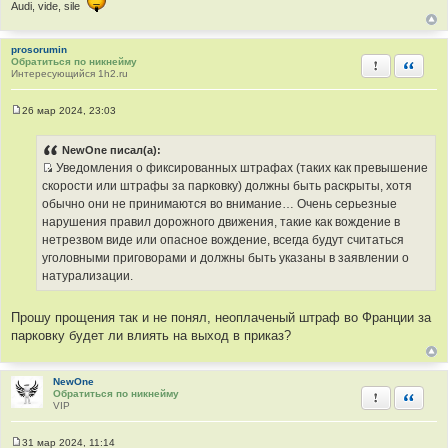
Audi, vide, sile
prosorumin
Обратиться по никнейму
Пожаловать
Быстра
Интересующийся 1h2.ru
26 мар 2024, 23:03
С
о
о
NewOne писал(а):
б
Уведомления о фиксированных штрафах (таких как превышение
щ
И
е
скорости или штрафы за парковку) должны быть раскрыты, хотя
н
с
обычно они не принимаются во внимание… Очень серьезные
и
т
е
нарушения правил дорожного движения, такие как вождение в
о
нетрезвом виде или опасное вождение, всегда будут считаться
ч
уголовными приговорами и должны быть указаны в заявлении о
н
натурализации.
и
к
Прошу прощения так и не понял, неоплаченый штраф во Франции за
ц
парковку будет ли влиять на выход в приказ?
и
т
а
NewOne
Обратиться по никнейму
Пожаловать
Быстра
т
VIP
ы
31 мар 2024, 11:14