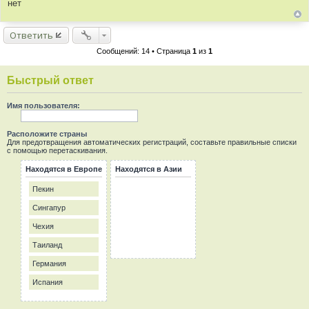
нет
о
ч
н
Ответить
и
Сообщений: 14 • Страница
1
из
1
к
ц
Быстрый ответ
и
т
Имя пользователя:
а
т
ы
Расположите страны
Для предотвращения автоматических регистраций, составьте правильные списки
с помощью перетаскивания.
Находятся в Европе
Находятся в Азии
Пекин
Сингапур
Чехия
Таиланд
Германия
Испания