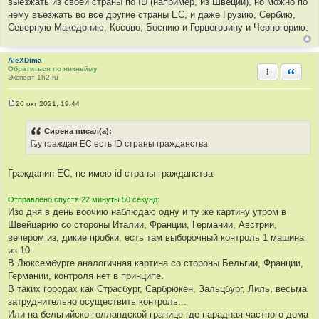
выезжать из своей страны по ID (например, из Швеции), но можно по
т
о
нему въезжать во все другие страны ЕС, и даже Грузию, Сербию,
ы
ч
Северную Македонию, Косово, Боснию и Герцеговину и Черногорию.
н
и
к
AleXDima
Обратиться по никнейму
Пожаловать
Быстра
ц
Эксперт 1h2.ru
и
т
20 окт 2021, 19:44
а
С
о
т
о
Сирена писал(а):
ы
б
у граждан ЕС есть ID страны гражданства
щ
И
е
н
с
и
Гражданин ЕС, не имею id страны гражданства
т
е
о
Отправлено спустя 22 минуты 50 секунд:
ч
Изо дня в день воочию наблюдаю одну и ту же картину утром в
н
Швейцарию со стороны Италии, Франции, Германии, Австрии,
и
вечером из, дикие пробки, есть там выборочный контроль 1 машина
к
из 10
ц
В Люксембурге аналогичная картина со стороны Бельгии, Франции,
и
Германии, контроля нет в принципе.
т
В таких городах как Страсбург, Сарбрюкен, Зальцбург, Лиль, весьма
а
затруднительно осуществить контроль...
т
Или на бельгийско-голландской границе где парадная частного дома