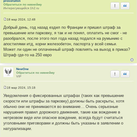
prosorumin
т
Обратиться по никнейму
Пожаловать
Быстра
а
Интересующийся 1h2.ru
т
ы
18 мар 2024, 12:48
С
о
Добрый день, год назад ездил по Франции и пришел штраф за
о
превышение или парковку, я так и не понял, оплатить не смог - не
б
щ
разобрался, после этого пол года назад подался на румынию с
е
апостилями итд, корни железобетон, паспорта у всей семьи.
н
и
Может ли один не оплаченный штраф повлиять на выход в приказ?
е
Штраф где-то на 250 евро
NewOne
Обратиться по никнейму
Пожаловать
Быстра
VIP
18 мар 2024, 15:18
С
о
Уведомления о фиксированных штрафах (таких как превышение
о
скорости или штрафы за парковку) должны быть раскрыты, хотя
б
щ
обычно они не принимаются во внимание… Очень серьезные
е
нарушения правил дорожного движения, такие как вождение в
н
и
нетрезвом виде или опасное вождение, всегда будут считаться
е
уголовными приговорами и должны быть указаны в заявлении о
натурализации.