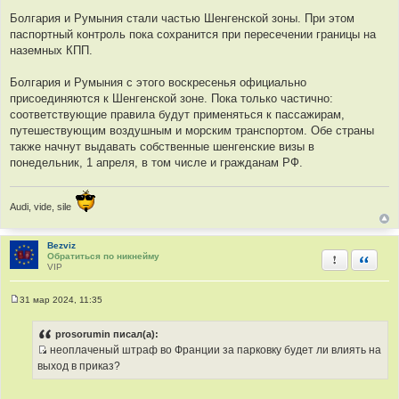
С
о
Болгария и Румыния стали частью Шенгенской зоны. При этом
о
паспортный контроль пока сохранится при пересечении границы на
б
щ
наземных КПП.
е
н
и
Болгария и Румыния с этого воскресенья официально
е
присоединяются к Шенгенской зоне. Пока только частично:
соответствующие правила будут применяться к пассажирам,
путешествующим воздушным и морским транспортом. Обе страны
также начнут выдавать собственные шенгенские визы в
понедельник, 1 апреля, в том числе и гражданам РФ.
Audi, vide, sile
Bezviz
Обратиться по никнейму
Пожаловать
Быстра
VIP
31 мар 2024, 11:35
С
о
о
prosorumin писал(а):
б
неоплаченый штраф во Франции за парковку будет ли влиять на
щ
И
е
выход в приказ?
н
с
и
т
е