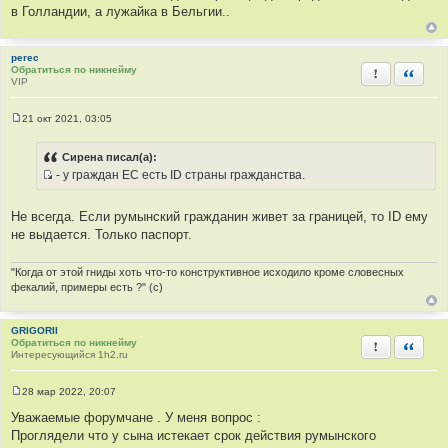
ы
в Голландии, а лужайка в Бельгии..
perec
Обратиться по никнейму
Пожаловать
Быстра
VIP
21 окт 2021, 03:05
С
о
о
Сирена писал(а):
б
- у граждан ЕС есть ID страны гражданства.
щ
И
е
н
с
и
Не всегда. Если румынский гражданин живет за границей, то ID ему
т
е
не выдается. Только паспорт.
о
ч
"Когда от этой гниды хоть что-то конструктивное исходило кроме словесных
н
фекалий, примеры есть ?" (с)
и
к
GRIGORII
ц
Обратиться по никнейму
Пожаловать
Быстра
и
Интересующийся 1h2.ru
т
а
28 мар 2022, 20:07
С
т
о
Уважаемые форумчане . У меня вопрос :
ы
о
Проглядели что у сына истекает срок действия румынского
б