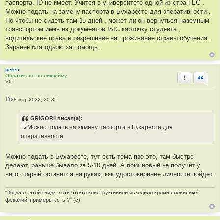
щ
паспорта, ID не имеет. Учится в университете одной из стран ЕС .
е
Можно подать на замену паспорта в Бухаресте для оперативности .
н
и
Но чтобы не сидеть там 15 дней , может ли он вернуться наземным
е
транспортом имея из документов ISIC карточку студента ,
водительские права и разрешение на проживание страны обучения .
Заранее благодарю за помощь .
perec
Обратиться по никнейму
Пожаловать
Быстра
VIP
28 мар 2022, 20:35
С
о
о
GRIGORII писал(а):
б
Можно подать на замену паспорта в Бухаресте для
щ
И
е
оперативности
н
с
и
т
е
Можно подать в Бухаресте, тут есть тема про это, там быстро
о
делают, раньше бывало за 5-10 дней. А пока новый не получит у
ч
него старый останется на руках, как удостоверение личности пойдет.
н
и
"Когда от этой гниды хоть что-то конструктивное исходило кроме словесных
к
фекалий, примеры есть ?" (с)
ц
и