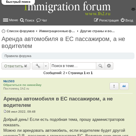
Быстрый поиск
Меню
Поиск
Чат
Регистрация
Вход
Список форумов
Иммиграционные форумы | Immigration forums
Другие страны и вопросы Шенгена
Аренда автомобиля в ЕС пассажиром, а не
ои
водителем
ск
Правила форума
Ответить
Сообщений: 2 • Страница
1
из
1
Nb1503
Обратиться по никнейму
Пожаловать
Быстра
Постоялец 1h2.ru
Аренда автомобиля в ЕС пассажиром, а не
водителем
08 июл 2022, 09:48
С
о
Добрый день! Если есть подобная тема, прошу администраторов
о
показать.
б
щ
Можно ли арендовать автомобиль, если водителем будет другой
е
человек? Я - пассажир с гражданством ЕС. Водительских прав нет.