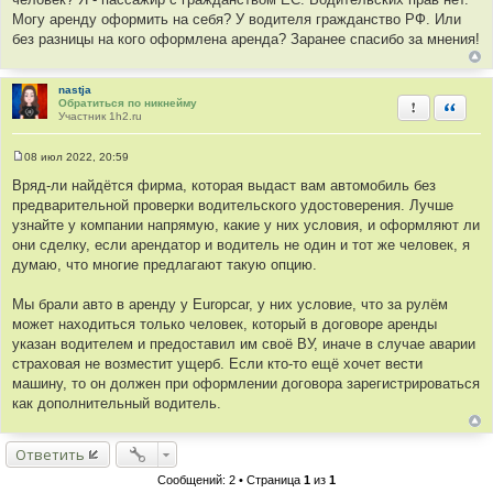
н
и
Могу аренду оформить на себя? У водителя гражданство РФ. Или
е
без разницы на кого оформлена аренда? Заранее спасибо за мнения!
nastja
Обратиться по никнейму
Пожаловать
Быстра
Участник 1h2.ru
08 июл 2022, 20:59
С
о
Вряд-ли найдётся фирма, которая выдаст вам автомобиль без
о
предварительной проверки водительского удостоверения. Лучше
б
щ
узнайте у компании напрямую, какие у них условия, и оформляют ли
е
они сделку, если арендатор и водитель не один и тот же человек, я
н
и
думаю, что многие предлагают такую опцию.
е
Мы брали авто в аренду у Europcar, у них условие, что за рулём
может находиться только человек, который в договоре аренды
указан водителем и предоставил им своё ВУ, иначе в случае аварии
страховая не возместит ущерб. Если кто-то ещё хочет вести
машину, то он должен при оформлении договора зарегистрироваться
как дополнительный водитель.
Ответить
Сообщений: 2 • Страница
1
из
1