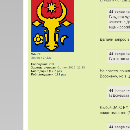
VitaliY!
»
07 фев 2
н
С
о
и
о
bongo пи
к
б
чудеса чу
щ
ц
И
е
конкретно Д
и
н
с
еще и росси
и
т
т
е
а
о
т
Делали запрос в
ч
ы
н
и
bongo пи
VitaliY!
к
Эксперт 1h2.ru
а актовая
ц
И
Сообщения:
789
и
с
Зарегистрирован:
01 июл 2019, 21:38
Не совсем понял
Благодарил (а):
7 раз
т
т
Поблагодарили:
168 раз
Воронежу, но в ц
а
о
т
ч
ы
н
bongo пи
и
Донецкий 
к
И
ц
с
Любой ЗАГС РФ м
и
т
свидетельство (
т
о
а
ч
т
н
bongo пи