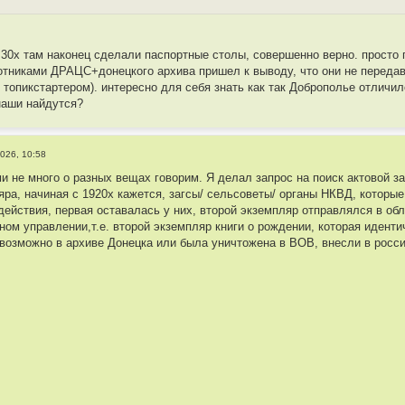
е 30х там наконец сделали паспортные столы, совершенно верно. просто 
отниками ДРАЦС+донецкого архива пришел к выводу, что они не передава
топикстартером). интересно для себя знать как так Доброполье отличило
наши найдутся?
026, 10:58
ми не много о разных вещах говорим. Я делал запрос на поиск актовой 
яра, начиная с 1920х кажется, загсы/ сельсоветы/ органы НКВД, которы
действия, первая оставалась у них, второй экземпляр отправлялся в об
ном управлении,т.е. второй экземпляр книги о рождении, которая иденти
возможно в архиве Донецка или была уничтожена в ВОВ, внесли в росси