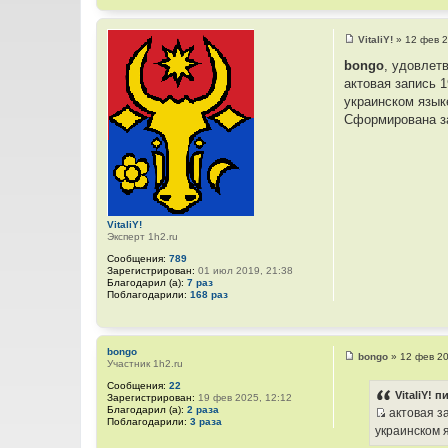
VitaliY!
»
12 фев 2
С
о
bongo
, удовлет
о
актовая запись 
б
щ
украинском язык
е
Сформирована за
н
и
е
VitaliY!
Эксперт 1h2.ru
Сообщения:
789
Зарегистрирован:
01 июл 2019, 21:38
Благодарил (а):
7 раз
Поблагодарили:
168 раз
bongo
bongo
»
12 фев 20
Участник 1h2.ru
С
о
Сообщения:
22
о
VitaliY! п
Зарегистрирован:
19 фев 2025, 12:12
б
Благодарил (а):
2 раза
актовая за
щ
Поблагодарили:
3 раза
И
е
украинском 
н
с