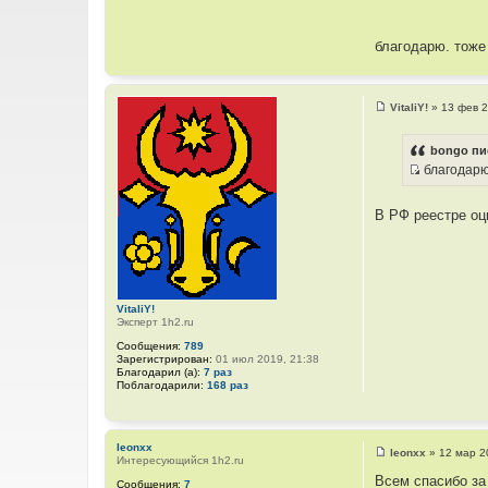
и
т
е
о
благодарю. тоже 
ч
н
и
VitaliY!
»
13 фев 2
к
С
о
ц
о
bongo пи
и
б
благодарю.
щ
т
И
е
а
н
с
и
т
В РФ реестре оц
т
е
ы
о
ч
н
и
VitaliY!
к
Эксперт 1h2.ru
ц
Сообщения:
789
и
Зарегистрирован:
01 июл 2019, 21:38
Благодарил (а):
7 раз
т
Поблагодарили:
168 раз
а
т
ы
leonxx
leonxx
»
12 мар 2
Интересующийся 1h2.ru
С
о
Всем спасибо за
Сообщения:
7