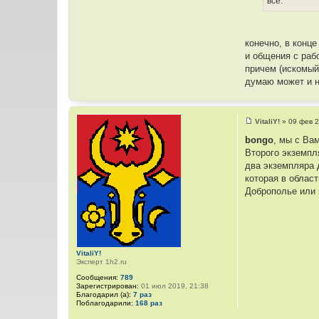
всё.
и
т
т
е
а
о
т
ч
ы
конечно, в конц
н
и общения с раб
и
причем (искомый 
к
думаю может и 
ц
и
т
VitaliY!
»
09 фев 2
а
С
о
т
bongo
, мы с Ва
о
ы
Второго экземпл
б
щ
два экземпляра 
е
которая в област
н
и
Доброполье или 
е
VitaliY!
Эксперт 1h2.ru
Сообщения:
789
Зарегистрирован:
01 июл 2019, 21:38
Благодарил (а):
7 раз
Поблагодарили:
168 раз