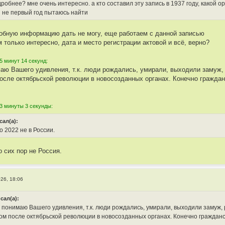
обнее? мне очень интересно. а кто составил эту запись в 1937 году, какой ор
я не первый год пытаюсь найти
обную информацию дать не могу, еще работаем с данной записью
 только интересно, дата и место регистрации актовой и всё, верно?
5 минут 14 секунд:
аю Вашего удивления, т.к. люди рождались, умирали, выходили замуж, 
после октябрьской революции в новосозданных органах. Конечно гражданс
3 минуты 3 секунды:
сал(а):
 2022 не в России.
о сих пор не Россия.
26, 18:06
исал(а):
понимаю Вашего удивления, т.к. люди рождались, умирали, выходили замуж, р
том после октябрьской революции в новосозданных органах. Конечно гражданск