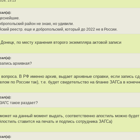
026, 15:13
сал(а):
деснейшие.
обропольский район не знаю, но удивили.
йский реестр. еще и добропольский, который до 2022 не в России.
 Донецк, по месту хранения второго экземпляра актовой записи
сал(а):
 запись архивная?
 вопроса. В РФ именно архив, выдает архивные справки, если запись сд
елом по России так), т.е. будет свидетельство на бланке ЗАГСа в конечн
сал(а):
ЗАГС такое раздает?
ожет на данный момент выдать, соответственно апостиль можно будет 
Апостиль ставится на печать и подпись сотрудника ЗАГСа)
сал(а):