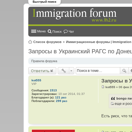
Быстрый поиск
Меню
Поиск
Чат
Список форумов
Иммиграционные форумы | Immigration
Запросы в Украинский РАГС по Доне
Правила форума
Ответить
Запросы в У
kot555
VIP
kot555
»
06 фев 2
С
Сообщения:
1513
о
Зарегистрирован:
10 окт 2014, 01:37
о
Благодарил (а):
121 раз
bongo пи
б
Поблагодарили:
299 раз
еще и росс
щ
И
е
н
с
и
Есть риск, что 
т
е
о
ч