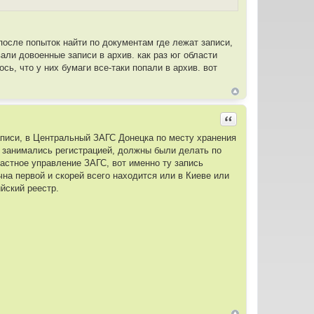
после попыток найти по документам где лежат записи,
ли довоенные записи в архив. как раз юг области
сь, что у них бумаги все-таки попали в архив. вот
Цитировать
записи, в Центральный ЗАГС Донецка по месту хранения
е занимались регистрацией, должны были делать по
ластное управление ЗАГС, вот именно ту запись
чна первой и скорей всего находится или в Киеве или
йский реестр.