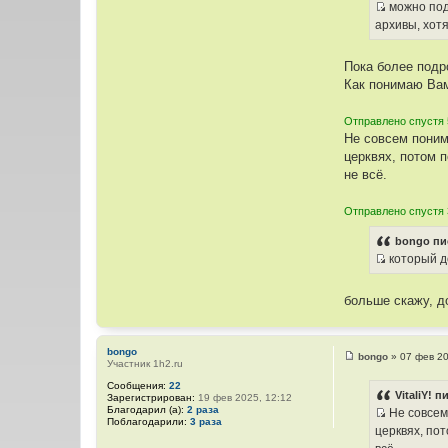
ы
и
можно подр
к
И
архивы, хот
ц
с
и
т
Пока более подр
т
о
Как понимаю Вам
а
ч
т
н
Отправлено спустя 
ы
и
Не совсем поним
к
церквях, потом 
ц
не всё.
и
т
Отправлено спустя 
а
т
bongo пи
ы
который до
И
с
больше скажу, д
т
о
ч
bongo
bongo
»
07 фев 20
н
Участник 1h2.ru
С
о
и
Сообщения:
22
о
VitaliY! п
к
Зарегистрирован:
19 фев 2025, 12:12
б
Благодарил (а):
2 раза
Не совсем 
щ
ц
Поблагодарили:
3 раза
И
е
церквях, по
и
н
с