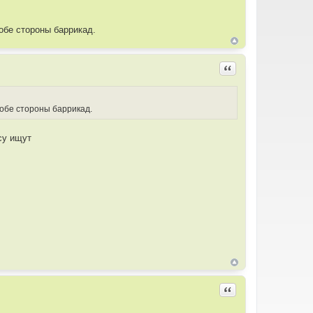
 обе стороны баррикад.
Цитировать
о обе стороны баррикад.
су ищут
Цитировать