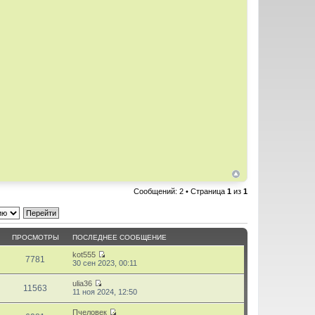
Сообщений: 2 • Страница
1
из
1
ПРОСМОТРЫ
ПОСЛЕДНЕЕ СООБЩЕНИЕ
kot555
7781
П
30 сен 2023, 00:11
е
р
ulia36
е
11563
П
11 ноя 2024, 12:50
й
е
т
р
Пчеловек
и