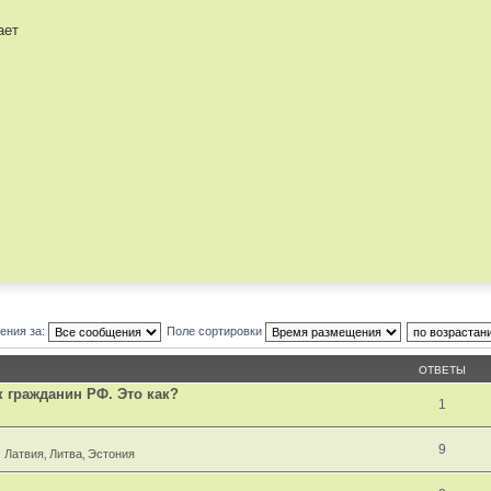
ает
ения за:
Поле сортировки
ОТВЕТЫ
к гражданин РФ. Это как?
1
9
 Латвия‚ Литва‚ Эстония