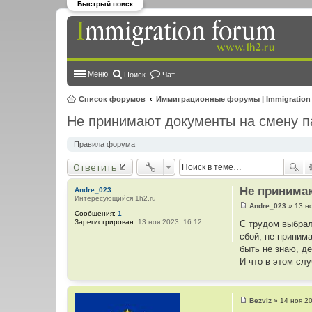
Быстрый поиск
Меню
Поиск
Чат
Список форумов
Иммиграционные форумы | Immigration
Не принимают документы на смену п
Правила форума
Ответить
Не принима
Andre_023
Интересующийся 1h2.ru
Andre_023
»
13 н
С
Сообщения:
1
о
Зарегистрирован:
13 ноя 2023, 16:12
С трудом выбрал
о
сбой, не приним
б
щ
быть не знаю, д
е
И что в этом сл
н
и
е
Bezviz
»
14 ноя 2
С