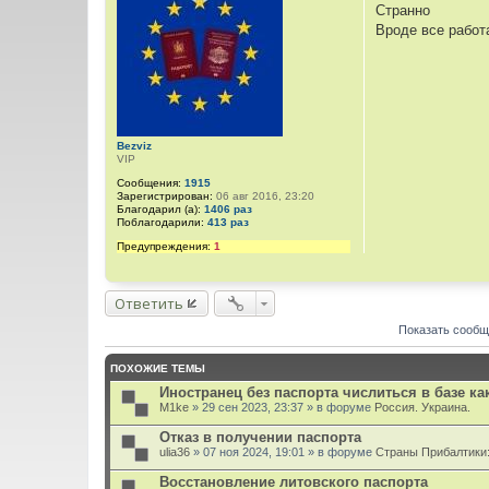
о
Странно
о
Вроде все работ
б
щ
е
н
и
е
Bezviz
VIP
Сообщения:
1915
Зарегистрирован:
06 авг 2016, 23:20
Благодарил (а):
1406 раз
Поблагодарили:
413 раз
Предупреждения:
1
Ответить
Показать сообщ
ПОХОЖИЕ ТЕМЫ
Иностранец без паспорта числиться в базе ка
M1ke
» 29 сен 2023, 23:37 » в форуме
Россия. Украина.
Отказ в получении паспорта
ulia36
» 07 ноя 2024, 19:01 » в форуме
Страны Прибалтики:
Восстановление литовского паспорта