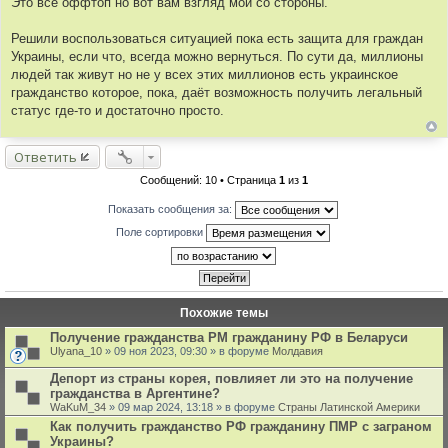
Это все оффтоп но вот вам взгляд мой со стороны.
а
т
Решили воспользоваться ситуацией пока есть защита для граждан
ы
Украины, если что, всегда можно вернуться. По сути да, миллионы
людей так живут но не у всех этих миллионов есть украинское
гражданство которое, пока, даёт возможность получить легальный
статус где-то и достаточно просто.
Ответить
Сообщений: 10 • Страница
1
из
1
Показать сообщения за:
Поле сортировки
Похожие темы
Получение гражданства РМ гражданину РФ в Беларуси
Ulyana_10
» 09 ноя 2023, 09:30 » в форуме
Молдавия
Депорт из страны корея, повлияет ли это на получение
гражданства в Аргентине?
WaKuM_34
» 09 мар 2024, 13:18 » в форуме
Страны Латинской Америки
Как получить гражданство РФ гражданину ПМР с заграном
Украины?