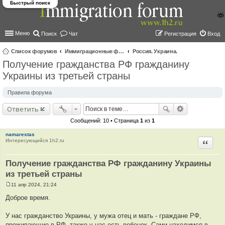
Быстрый поиск
Меню
Поиск
Чат
Регистрация
Вход
Список форумов
Иммиграционные форумы | Immigration forums
Россия. Украина.
Получение гражданства РФ гражданину
ои
Украины из третьей страны
ск
Правила форума
Ответить
Сообщений: 10 • Страница
1
из
1
namarestas
Интересующийся 1h2.ru
Цитир
Получение гражданства РФ гражданину Украины
из третьей страны
11 апр 2024, 21:24
С
о
Доброе время.
о
б
щ
У нас гражданство Украины, у мужа отец и мать - граждане РФ,
е
проживающие в РФ, также у нас есть ребенок. Сами находимся в