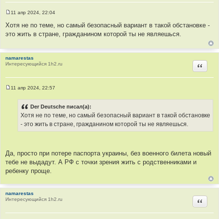
11 апр 2024, 22:04
С
о
Хотя не по теме, но самый безопасный вариант в такой обстановке -
о
это жить в стране, гражданином которой ты не являешься.
б
щ
е
н
namarestas
и
Интересующийся 1h2.ru
е
Цитир
11 апр 2024, 22:57
С
о
о
Der Deutsche писал(а):
б
Хотя не по теме, но самый безопасный вариант в такой обстановке
щ
е
- это жить в стране, гражданином которой ты не являешься.
н
и
е
Да, просто при потере паспорта украины, без военного билета новый
тебе не выдадут. А РФ с точки зрения жить с родственниками и
ребенку проще.
namarestas
Интересующийся 1h2.ru
Цитир