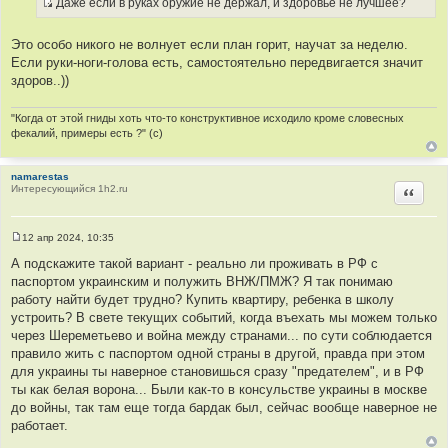
Даже если в руках оружие не держал, и здоровье не лучшее?
щ
И
е
н
с
и
Это особо никого не волнует если план горит, научат за неделю.
т
е
Если руки-ноги-голова есть, самостоятельно передвигается значит
о
здоров..))
ч
н
"Когда от этой гниды хоть что-то конструктивное исходило кроме словесных
и
фекалий, примеры есть ?" (с)
к
ц
namarestas
и
Интересующийся 1h2.ru
Цитир
т
а
т
12 апр 2024, 10:35
С
ы
о
А подскажите такой вариант - реально ли проживать в РФ с
о
паспортом украинским и полужить ВНЖ/ПМЖ? Я так понимаю
б
щ
работу найти будет трудно? Купить квартиру, ребенка в школу
е
устроить? В свете текущих событий, когда въехать мы можем только
н
и
через Шереметьево и война между странами... по сути соблюдается
е
правило жить с паспортом одной страны в другой, правда при этом
для украины ты наверное становишься сразу "предателем", и в РФ
ты как белая ворона... Были как-то в консульстве украины в москве
до войны, так там еще тогда бардак был, сейчас вообще наверное не
работает.