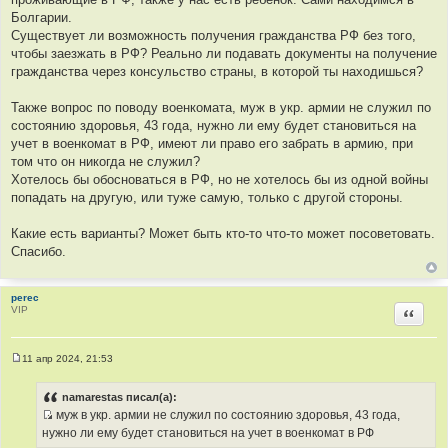
н
и
Болгарии.
е
Существует ли возможность получения гражданства РФ без того,
чтобы заезжать в РФ? Реально ли подавать документы на получение
гражданства через консульство страны, в которой ты находишься?
Также вопрос по поводу военкомата, муж в укр. армии не служил по
состоянию здоровья, 43 года, нужно ли ему будет становиться на
учет в военкомат в РФ, имеют ли право его забрать в армию, при
том что он никогда не служил?
Хотелось бы обосноваться в РФ, но не хотелось бы из одной войны
попадать на другую, или туже самую, только с другой стороны.
Какие есть варианты? Может быть кто-то что-то может посоветовать.
Спасибо.
perec
VIP
Цитир
11 апр 2024, 21:53
С
о
о
namarestas писал(а):
б
муж в укр. армии не служил по состоянию здоровья, 43 года,
щ
И
е
нужно ли ему будет становиться на учет в военкомат в РФ
н
с