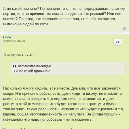
с
и
т
е
А по какой причине? По причине того, что не поддержиивал политику
о
партии, или по причине тех самых неадекватных реакций? Или все
ч
вместе? Понятно, что ситуация не веселая, но в ней находятся
н
миллионы людей по сути.
и
к
ц
Lilalu
Участник 1h2.ru
Цитир
и
т
а
14 апр 2024, 17:41
т
С
о
ы
о
namarestas писал(а):
б
А по какой причине?
щ
И
е
н
с
и
т
е
Насколько я могу судить, все вместе. Думали, что все закончится
о
скоро. И в принципе работа есть, дети ходят в школу, но в какой-то
ч
момент начали говорить что видимо ниче не изменится, и дети
н
растут в этой атмосфере, что будет когда они вырастут и будут
и
только знать такую реальность, непонятно что будет с рублем и.т.д.
к
кароче, общая неопределенность их напугала. За 2 года пришли к
ц
пониманию что надо попробовать что-то поменять.
и
т