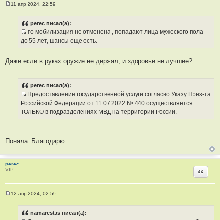
11 апр 2024, 22:59
С
о
о
perec писал(а):
б
то мобилизация не отменена , попадают лица мужеского пола
щ
И
е
до 55 лет, шансы еще есть.
н
с
и
т
е
Даже если в руках оружие не держал, и здоровье не лучшее?
о
ч
н
perec писал(а):
и
Предоставление государственной услуги согласно Указу През-та
к
И
Российской Федерации от 11.07.2022 № 440 осуществляется
ц
с
ТОЛЬКО в подразделениях МВД на территории России.
и
т
т
о
а
ч
Поняла. Благодарю.
т
н
ы
и
к
perec
VIP
Цитир
ц
и
т
12 апр 2024, 02:59
а
С
о
т
о
namarestas писал(а):
ы
б