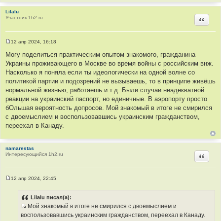
Lilalu
Участник 1h2.ru
Цитир
12 апр 2024, 16:18
С
о
Могу поделиться практическим опытом знакомого, гражданина
о
Украины проживающего в Москве во время войны с российским внж.
б
щ
Насколько я поняла если ты идеологически на одной волне со
е
политикой партии и подозрений не вызываешь, то в принципе живёшь
н
и
нормальной жизнью, работаешь и.т.д. Были случаи неадекватной
е
реакции на украинский паспорт, но единичные. В аэропорту просто
бОльшая вероятность допросов. Мой знакомый в итоге не смирился
с двоемыслием и воспользовавшись украинским гражданством,
переехал в Канаду.
namarestas
Интересующийся 1h2.ru
Цитир
12 апр 2024, 22:45
С
о
о
Lilalu писал(а):
б
Мой знакомый в итоге не смирился с двоемыслием и
щ
И
е
воспользовавшись украинским гражданством, переехал в Канаду.
н