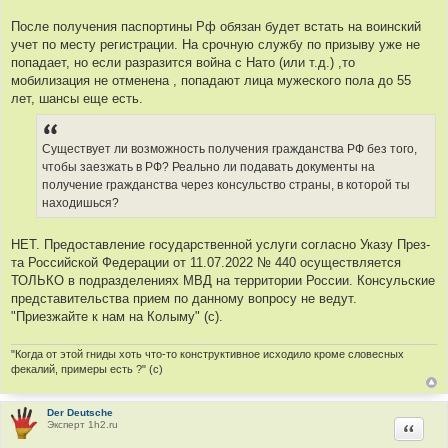
и
т
е
После получения паспортины Рф обязан будет встать на воинский
о
учет по месту регистрации. На срочную службу по призыву уже не
ч
попадает, но если разразится война с Нато (или т.д.) ,то
н
мобилизация не отменена , попадают лица мужеского пола до 55
и
лет, шансы еще есть.
к
ц
и
Существует ли возможность получения гражданства РФ без того,
т
чтобы заезжать в РФ? Реально ли подавать документы на
а
получение гражданства через консульство страны, в которой ты
т
находишься?
ы
НЕТ. Предоставление государственной услуги согласно Указу През-
та Российской Федерации от 11.07.2022 № 440 осуществляется
ТОЛЬКО в подразделениях МВД на территории России. Консульские
представительства прием по данному вопросу не ведут.
"Приезжайте к нам на Колыму" (с).
"Когда от этой гниды хоть что-то конструктивное исходило кроме словесных
фекалий, примеры есть ?" (с)
Der Deutsche
Эксперт 1h2.ru
Цитир