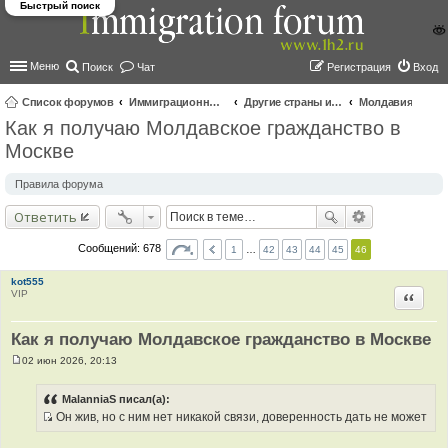
Быстрый поиск
Меню
Поиск
Чат
Регистрация
Вход
Список форумов
Иммиграционные форумы | Immigration forums
Другие страны и вопросы Шенгена
Молдавия
Как я получаю Молдавское гражданство в
ои
Москве
ск
Правила форума
Ответить
Сообщений: 678
1
…
42
43
44
45
46
kot555
VIP
Цитир
Как я получаю Молдавское гражданство в Москве
02 июн 2026, 20:13
С
о
о
MalanniaS писал(а):
б
Он жив, но с ним нет никакой связи, доверенность дать не может
щ
И
е
н