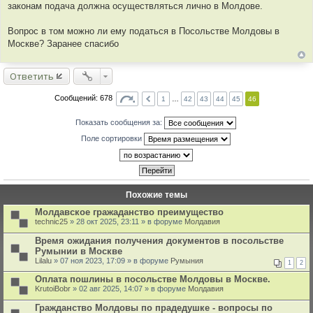
и
законам подача должна осуществляться лично в Молдове.
е
Вопрос в том можно ли ему податься в Посольстве Молдовы в
Москве? Заранее спасибо
Ответить
Сообщений: 678
1
…
42
43
44
45
46
Показать сообщения за:
Поле сортировки
Похожие темы
Молдавское гражаданство преимущество
technic25
» 28 окт 2025, 23:11 » в форуме
Молдавия
Время ожидания получения документов в посольстве
Румынии в Москве
Lilalu
» 07 ноя 2023, 17:09 » в форуме
Румыния
1
2
Оплата пошлины в посольстве Молдовы в Москве.
KrutoiBobr
» 02 авг 2025, 14:07 » в форуме
Молдавия
Гражданство Молдовы по прадедушке - вопросы по