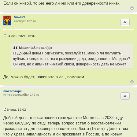
с
и
Если он живой, то без него лично или его доверенности никак.
т
е
о
ч
VitaliY!
Эксперт 1h2.ru
Цитир
н
и
к
04 июн 2026, 15:07
ц
С
о
и
о
MalanniaS писал(а):
т
б
Добрый день! Подскажите, пожалуйста, можно ли получить
щ
а
И
е
дубликат свидетельства о рождении деда, рожденного в Молдове?
т
н
с
Он жив, но с ним нет никакой связи, доверенность дать не может
и
ы
т
е
о
Да, можно будет, напишите в лс , поможем
ч
н
и
maxbmaapc
Интересующийся 1h2.ru
Цитир
к
ц
и
Вчера, 12:02
т
С
о
Добрый день, я восстановил гражданство Молдовы в 2023 году
а
о
через бабушку по отцу, теперь вопрос встал о восстановлении
т
б
щ
гражданства для несовершеннолетнего брата (15 лет). Дело в том
ы
е
что у брата инвалидность и он проживает в России, а по новым
н