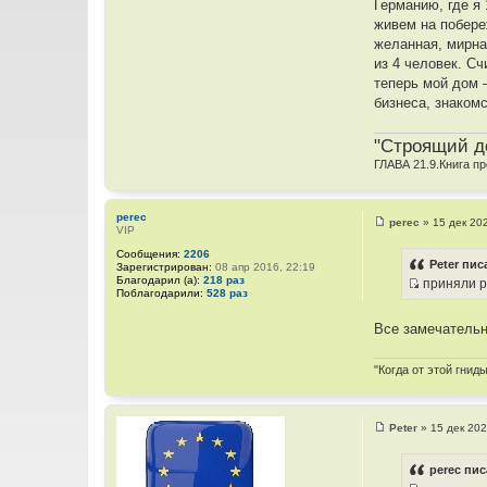
Германию, где я
живем на побере
желанная, мирна
из 4 человек. С
теперь мой дом 
бизнеса, знаком
"Строящий до
ГЛАВА 21.9.Книга 
perec
perec
»
15 дек 20
VIP
С
о
Сообщения:
2206
о
Peter пис
Зарегистрирован:
08 апр 2016, 22:19
б
Благодарил (а):
218 раз
приняли р
щ
Поблагодарили:
528 раз
И
е
н
с
и
Все замечательн
т
е
о
"Когда от этой гнид
ч
н
и
Peter
»
15 дек 202
к
С
о
ц
о
perec пис
и
б