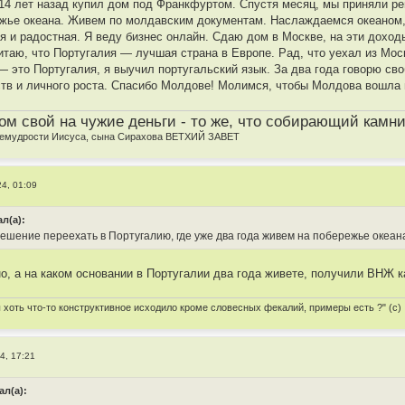
 14 лет назад купил дом под Франкфуртом. Спустя месяц, мы приняли ре
жье океана. Живем по молдавским документам. Наслаждаемся океаном, 
я и радостная. Я веду бизнес онлайн. Сдаю дом в Москве, на эти дохо
читаю, что Португалия — лучшая страна в Европе. Рад, что уехал из Мо
— это Португалия, я выучил португальский язык. За два года говорю св
ств и личного роста. Спасибо Молдове! Молимся, чтобы Молдова вошла
м свой на чужие деньги - то же, что собирающий камн
премудрости Иисуса, сына Сирахова ВЕТХИЙ ЗАВЕТ
24, 01:09
ал(а):
ешение переехать в Португалию, где уже два года живем на побережье океан
о, а на каком основании в Португалии два года живете, получили ВНЖ к
ы хоть что-то конструктивное исходило кроме словесных фекалий, примеры есть ?" (с)
4, 17:21
ал(а):