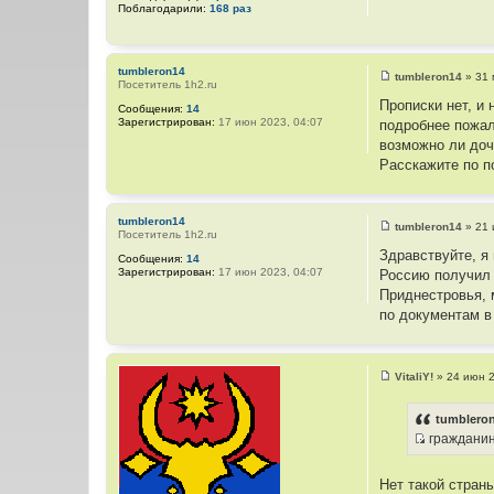
Поблагодарили:
168 раз
tumbleron14
tumbleron14
»
31 
Посетитель 1h2.ru
С
о
Прописки нет, и
Сообщения:
14
о
Зарегистрирован:
17 июн 2023, 04:07
подробнее пожал
б
щ
возможно ли доч
е
Расскажите по п
н
и
е
tumbleron14
tumbleron14
»
21 
Посетитель 1h2.ru
С
о
Здравствуйте, я 
Сообщения:
14
о
Зарегистрирован:
17 июн 2023, 04:07
Россию получил 
б
щ
Приднестровья, 
е
по документам в
н
и
е
VitaliY!
»
24 июн 2
С
о
о
tumbleron
б
граждани
щ
И
е
н
с
и
Нет такой страны
т
е