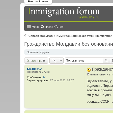
Быстрый поиск
Меню
Поиск
Чат
Список форумов
Иммиграционные форумы | Immigration
Гражданство Молдавии без основан
Правила форума
Ответить
Гражданс
tumbleron14
Посетитель 1h2.ru
tumbleron14
»
17 
С
Сообщения:
14
о
Зарегистрирован:
17 июн 2023, 04:07
Здравствуйте, у 
о
родился в Тирасп
б
щ
тоесть я прожил
е
могу ли я и доч
н
и
распада СССР г
е