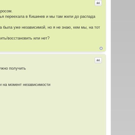
Цитировать
просом.
мья переехала в Кишинев и мы там жили до распада
 была уже независимой, но я не знаю, кем мы, на тот
чить/восстановить или нет?
Цитировать
нужно получить
ли на момент независимости