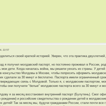
4, 22:57
оделиться своей краткой историей. Уверен, что эта практика двухлетней
азад я получил молдавский паспорт, но постоянно проживал в России, ро
 мои дети. Когда началась война, мы решили уехать из страны. У детей 
 в консульство Молдовы в Москве, чтобы попросить оформить молдавск
 их сделали за 30 минут и бесплатно. Паспорта имели ограниченный срок
дтверждающих связь с Молдовой. Только я, с молдавским паспортом, 
бы они получили "белые" молдавские паспорта всего за 30 минут и мо
лдову я за месяц восстановил внутренний паспорт (Булутень). Смог оф
о рождении) и российские свидетельства о рождении детей в молдавски
ех детей! Так за месяц мы, будучи гражданами России, стали почти все