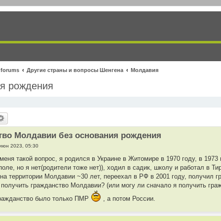
 forums
Другие страны и вопросы Шенгена
Молдавия
ия рождения
тво Молдавии без основания рождения
июн 2023, 05:30
меня такой вопрос, я родился в Украине в Житомире в 1970 году, в 1973
оле, но я нет(родители тоже нет)), ходил в садик, школу и работал в Т
 на территории Молдавии ~30 лет, переехал в РФ в 2001 году, получил 
ь получить гражданство Молдавии? (или могу ли сначало я получить граж
ражданство было только ПМР
, а потом России.