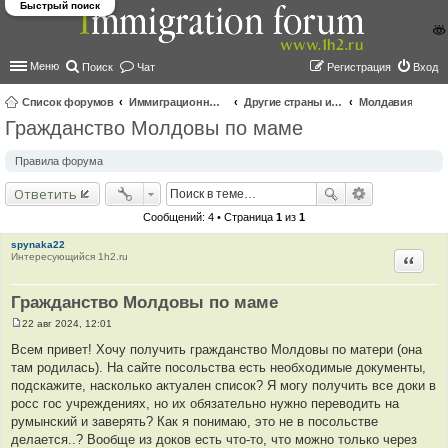
Быстрый поиск
Меню
Поиск
Чат
Регистрация
Вход
Список форумов
Иммиграционные форумы | Immigration forums
Другие страны и вопросы Шенгена
Молдавия
Гражданство Молдовы по маме
ои
ск
Правила форума
Ответить
Сообщений: 4 • Страница
1
из
1
spynaka22
Интересующийся 1h2.ru
Цитир
Гражданство Молдовы по маме
22 авг 2024, 12:01
С
о
Всем привет! Хочу получить гражданство Молдовы по матери (она
о
там родилась). На сайте посольства есть необходимые документы,
б
щ
подскажите, насколько актуален список? Я могу получить все доки в
е
росс гос учреждениях, но их обязательно нужно переводить на
н
и
румынский и заверять? Как я понимаю, это не в посольстве
е
делается..? Вообще из доков есть что-то, что можно только через