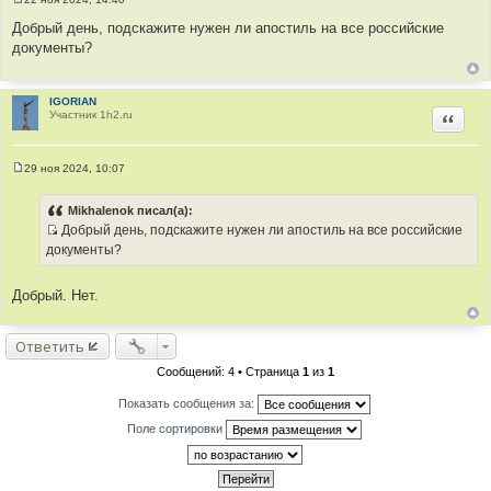
С
о
Добрый день, подскажите нужен ли апостиль на все российские
о
документы?
б
щ
е
н
и
IGORIAN
е
Участник 1h2.ru
Цитир
29 ноя 2024, 10:07
С
о
о
Mikhalenok писал(а):
б
Добрый день, подскажите нужен ли апостиль на все российские
щ
И
е
документы?
н
с
и
т
е
Добрый. Нет.
о
ч
н
Ответить
и
Сообщений: 4 • Страница
1
из
1
к
ц
Показать сообщения за:
и
Поле сортировки
т
а
т