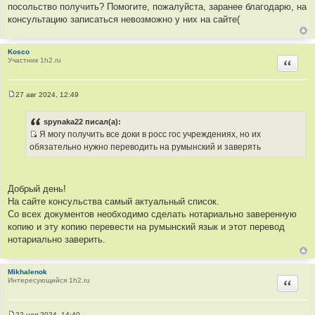
посольство получить? Помогите, пожалуйста, заранее благодарю, на
консультацию записаться невозможно у них на сайте(
Kosco
Участник 1h2.ru
Цитир
27 авг 2024, 12:49
С
о
о
spynaka22 писал(а):
б
Я могу получить все доки в росс гос учреждениях, но их
щ
И
е
обязательно нужно переводить на румынский и заверять
н
с
и
т
е
о
Добрый день!
ч
На сайте консульства самый актуальный список.
н
Со всех документов необходимо сделать нотариально заверенную
и
копию и эту копию перевести на румынский язык и этот перевод
к
нотариально заверить.
ц
и
т
Mikhalenok
Интересующийся 1h2.ru
Цитир
а
т
ы
22 ноя 2024, 14:40