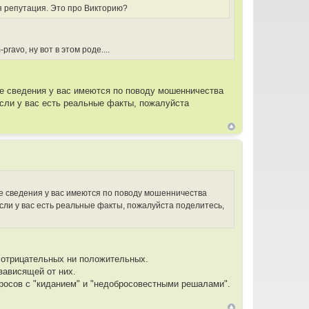
я репутация. Это про Викторию?
avo, ну вот в этом роде....
кие сведения у вас имеются по поводу мошенничества
Если у вас есть реальные факты, пожалуйста
кие сведения у вас имеются по поводу мошенничества
сли у вас есть реальные факты, пожалуйста поделитесь,
и отрицательных ни положительных.
зависящей от них.
просов с "киданием" и "недобросовестными решалами".