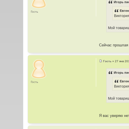
о
Игорь пи
б
щ
Евген
е
Гость
н
Виктория
и
е
Мой товарищ
Сейчас прошлая 
Гость
»
27 янв 20
С
о
о
Игорь пи
б
щ
Евген
е
Гость
н
Виктория
и
е
Мой товарищ
Я вас уверяю нет