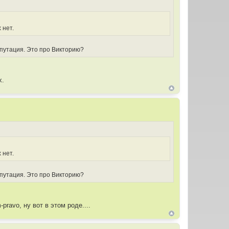
 нет.
епутация. Это про Викторию?
х.
 нет.
епутация. Это про Викторию?
ravo, ну вот в этом роде....