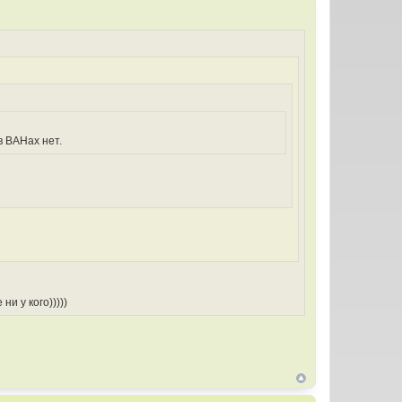
в BAHах нет.
и у кого)))))