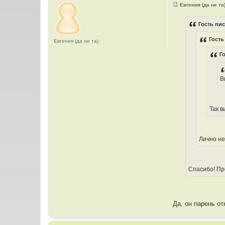
Евгения (да не та
С
о
о
Гость пис
б
щ
Гость
е
Евгения (да не та)
н
и
Г
е
В
Так в
Лично не
Спасибо! Про
Да, он парень о