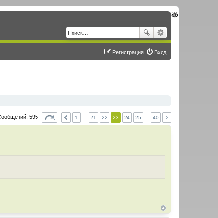
Регистрация
Вход
Сообщений: 595
1
…
21
22
23
24
25
…
40