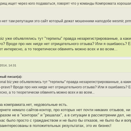
рищ ищет через кого подаваться, говорят что у команды Компромата хороша
 нет там репутации это сайт который дежат мошенники наподобе wesmir, prm-pr
al biz уже объявлялись тут "терпилы" правда незарегистрированные, а ка
avo? Вроде про них нигде нет отрицательного отзыва? Или я ошибаюсь? 
т интересно, а то теоретически обвинять можно всех и во всем...
 2014, 14:31
ый писал(а):
tional biz уже объявлялись тут "терпилы" правда незарегистрированные, а ка
m-pravo? Вроде про них нигде нет отрицательного отзыва? Или я ошибаюсь? Е
сно, а то теоретически обвинять можно всех и во всем...
на компрамата.нет, недовольные есть.
ернете немало сайтов-контор, про которых нет почти никаких отзывов, н
разом не в "конторах" и "решалах", а в ситуации в рассмотрении дел, не
час было просто с гражданством и не было бы отказов, не было бы и во
заинтересованы в положительных результатах, это их бизнес!