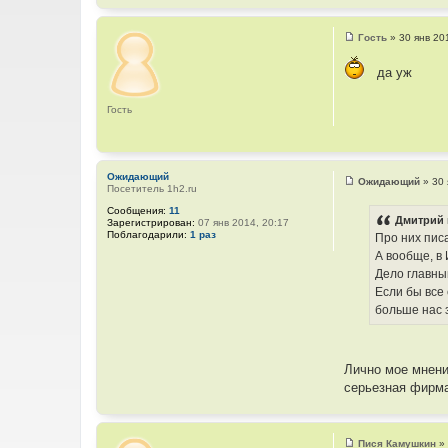
Гость
»
30 янв 20
С
о
о
да уж
б
щ
е
Гость
н
и
е
Ожидающий
Ожидающий
»
30 
Посетитель 1h2.ru
С
о
Сообщения:
11
о
Дмитрий 
Зарегистрирован:
07 янв 2014, 20:17
б
Поблагодарили:
1 раз
Про них пис
щ
е
А вообще, в
н
Дело главным
и
е
Если бы все
больше нас 
Лично мое мнени
серьезная фирма
Пися Камушкин