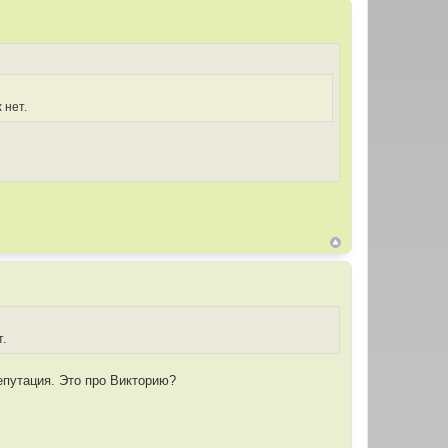
 нет.
т.
епутация. Это про Викторию?