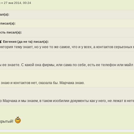
)
»
27 янв 2014, 00:24
ал(а):
 писал(а):
ость писал(а):
Евгения (да не та) писал(а):
иктория тему знает, но у нее то же самое, что и у всех, а контактов серьезных 
ы ее знаете. С какой она фирмы, или сама по себе, есть ее телефон или майл
 знаю и контактов нет, сказала бы. Марчака знаю.
 Марчака и мы знаем, в таком изобилии документы как у него, не лежат в нете н
ткрытый!