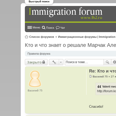
Быстрый поиск
Меню
Поиск
Чат
Список форумов
Иммиграционные форумы | Immigration
Кто и что знает о решале Марчак Ал
Правила форума
Закрыто
Re: Кто и 
Василий 75
»
27 
С
о
о
Valerii пи
б
Василий 75
http://forum
щ
е
н
и
е
Спасибо!