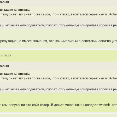
сал(а):
ия (да не та) писал(а):
 тему знает, но у нее то же самое, что и у всех, а контактов серьезных в BAHах
 ищет через кого подаваться, говорят что у команды Компромата хорошая р
репутация не имеет значения, это как миллионы в советских ассигнация
14, 00:23
сал(а):
ия (да не та) писал(а):
 тему знает, но у нее то же самое, что и у всех, а контактов серьезных в BAHах
 ищет через кого подаваться, говорят что у команды Компромата хорошая р
 там репутации это сайт который дежат мошенники наподобе wesmir, prm-p