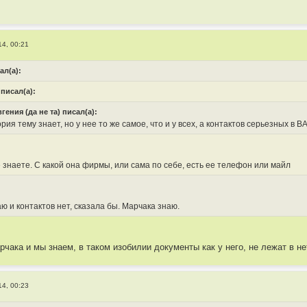
14, 00:21
ал(а):
 писал(а):
вгения (да не та) писал(а):
рия тему знает, но у нее то же самое, что и у всех, а контактов серьезных в B
е знаете. С какой она фирмы, или сама по себе, есть ее телефон или майл
ю и контактов нет, сказала бы. Марчака знаю.
чака и мы знаем, в таком изобилии документы как у него, не лежат в нете
14, 00:23