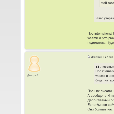
Мой това
Я вас уверяю
Про internation
wesmir и prm-pr
поделитесь, буде
Дмитрий
»
27 янв
С
о
о
Любопытн
б
Про interna
щ
е
Дмитрий
wesmir и pr
н
будет интере
и
е
Про них писали 
А вообще, в Инт
Дело главным об
Если бы все сей
Они больше нас 