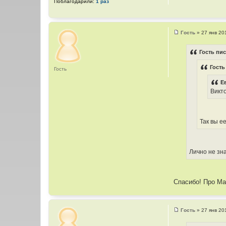
Поблагодарили:
1 раз
Гость
»
27 янв 20
С
о
о
Гость пис
б
щ
Гость
е
Гость
н
и
Е
е
Викто
Так вы е
Лично не зна
Спасибо! Про Мар
Гость
»
27 янв 20
С
о