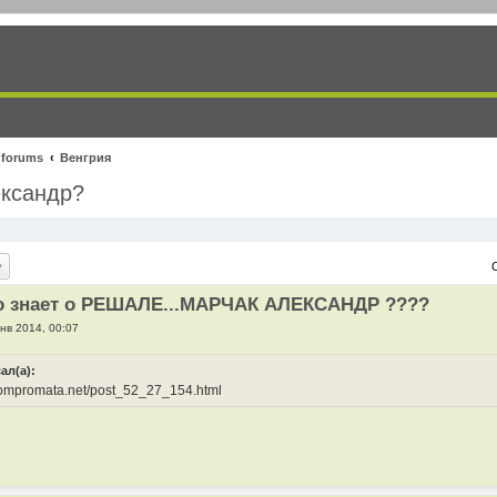
 forums
Венгрия
ександр?
что знает о РЕШАЛЕ...МАРЧАК АЛЕКСАНДР ????
янв 2014, 00:07
сал(а):
.kompromata.net/post_52_27_154.html