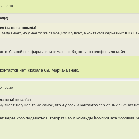
14, 00:19
ал(а):
ия (да не та) писал(а):
 тему знает, но у нее то же самое, что и у всех, а контактов серьезных в BAHах
аете. С какой она фирмы, или сама по себе, есть ее телефон или майл
контактов нет, сказала бы. Марчака знаю.
14, 00:20
да не та) писал(а):
у знает, но у нее то же самое, что и у всех, а контактов серьезных в BAHах не
т через кого подаваться, говорят что у команды Компромата хорошая р