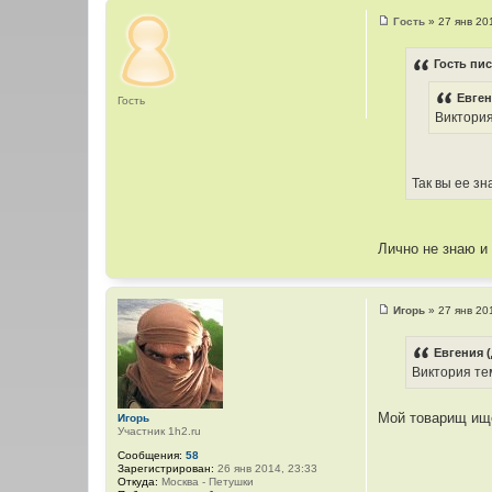
Гость
»
27 янв 20
С
о
о
Гость пис
б
щ
Евген
е
Гость
н
Виктория
и
е
Так вы ее зн
Лично не знаю и 
Игорь
»
27 янв 20
С
о
о
Евгения (
б
Виктория тем
щ
е
н
и
Мой товарищ ище
Игорь
е
Участник 1h2.ru
Сообщения:
58
Зарегистрирован:
26 янв 2014, 23:33
Откуда:
Москва - Петушки