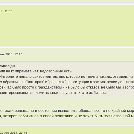
14, 11:05
янв 2014, 12:20
писал(а):
али на компрамата.нет, недовольные есть.
 Интернете немало сайтов-контор, про которых нет почти никаких отзывов, н
 образом не в "конторах" и "решалах", а в ситуации в рассмотрении дел, нез
 сейчас было просто с гражданством и не было бы отказов, не было бы и воп
заинтересованы в положительных результатах, это их бизнес!
е, если решала не в состоянии выполнить обещанное, то по крайней мер
, которая заботиться о своей репутации и не хочет быть тут названной 
»
30 янв 2014, 23:45