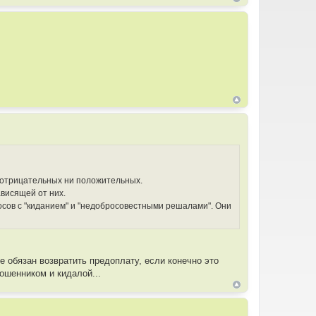
и отрицательных ни положительных.
ависящей от них.
росов с "киданием" и "недобросовестными решалами". Они
е обязан возвратить предоплату, если конечно это
мошенником и кидалой...