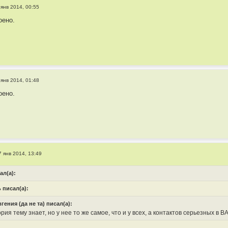
 янв 2014, 00:55
оено.
 янв 2014, 01:48
оено.
7 янв 2014, 13:49
ал(а):
 писал(а):
вгения (да не та) писал(а):
рия тему знает, но у нее то же самое, что и у всех, а контактов серьезных в B